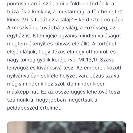
pontosan arról szól, ami a földben történik: a
búza és a konkoly, a mustármag, a földbe rejtett
kincs. Mi is tehát ez a talaj? – kérdezte Leó pápa.
A mi szívünk, továbbá a világ, a közösség, az
egyház is. Isten igéje ugyanis minden valóságot
megtermékenyít és kihívás elé állít. A történet
elején látjuk, hogy Jézus elmegy otthonról, és
nagy tömeg gyűlik köréje (vö. Mt 13,1). Szava
lenyűgöz és kíváncsivá tesz. Az emberek között
nyilvánvalóan sokféle helyzet van. Jézus szava
mégis mindenkihez szól, de mindenkiben
másképp hat. Ez az összefüggés lehetővé teszi
számunkra, hogy jobban megértsük a
példabeszéd értelmét.