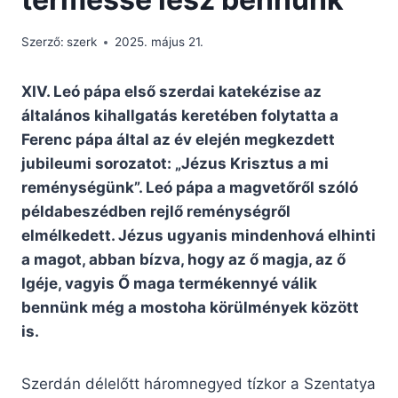
Szerző:
szerk
2025. május 21.
XIV. Leó pápa első szerdai katekézise az
általános kihallgatás keretében folytatta a
Ferenc pápa által az év elején megkezdett
jubileumi sorozatot: „Jézus Krisztus a mi
reménységünk”. Leó pápa a magvetőről szóló
példabeszédben rejlő reménységről
elmélkedett. Jézus ugyanis mindenhová elhinti
a magot, abban bízva, hogy az ő magja, az ő
Igéje, vagyis Ő maga termékennyé válik
bennünk még a mostoha körülmények között
is.
Szerdán délelőtt háromnegyed tízkor a Szentatya