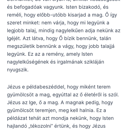
és befogadóak vagyunk. Isten bizakodó, és
reméli, hogy előbb-utóbb kisarjad a mag. Ő így
szeret minket: nem várja, hogy mi legyünk a
legjobb talaj, mindig nagylelkűen adja nekünk az
Igéjét. Azt látva, hogy Ő bízik bennünk, talán
megszületik bennünk a vágy, hogy jobb talajjá
legyünk. Ez az a remény, amely Isten
nagylelkűségének és irgalmának szikláján
nyugszik.
Jézus e példabeszéddel, hogy miként terem
gyümölcsöt a mag, egyúttal az ő életéről is szól.
Jézus az Ige, ő a mag. A magnak pedig, hogy
gyümölcsöt teremjen, meg kell halnia. Ez a
példázat tehát azt mondja nekünk, hogy Isten
hajlandó „tékozolni” értünk, és hogy Jézus