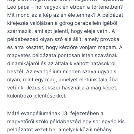
Leó pápa – hol vagyok én ebben a történetben?
Mit mond ez a kép az én életemnek? A példázat
kifejezés valójában a görög paraballein igéből
származik, ami azt jelenti, hogy eléje vetni. A
példabeszéd olyan szó elé állít, amely provokál
és arra késztet, hogy kérdőre vonjam magam. A
magvetés példázata pontosan Isten szavának
dinamikájáról és az általa kiváltott hatásokról
beszél. Az evangélium minden szava ugyanis
olyan, mint egy mag, amelyet életünk talajába
vetünk. Jézus sokszor használja a mag képét,
különböző jelentésekkel.
Máté evangéliumának 13. fejezetében a
magvetőről szóló példabeszéd egy sor egyéb kis
példázatot vezet be, amelyek közül néhány