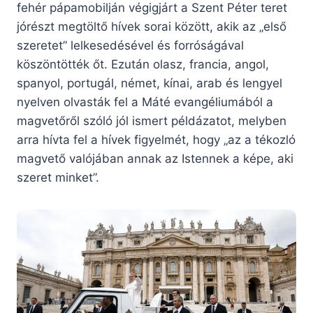
fehér pápamobilján végigjárt a Szent Péter teret
jórészt megtöltő hívek sorai között, akik az „első
szeretet” lelkesedésével és forróságával
köszöntötték őt. Ezután olasz, francia, angol,
spanyol, portugál, német, kínai, arab és lengyel
nyelven olvasták fel a Máté evangéliumából a
magvetőről szóló jól ismert példázatot, melyben
arra hívta fel a hívek figyelmét, hogy „az a tékozló
magvető valójában annak az Istennek a képe, aki
szeret minket”.