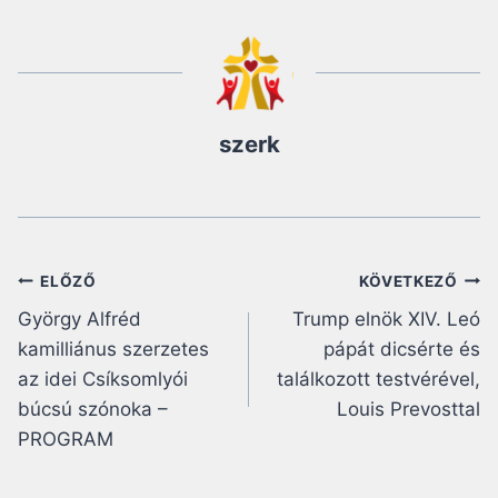
szerk
Bejegyzés
ELŐZŐ
KÖVETKEZŐ
György Alfréd
Trump elnök XIV. Leó
navigáció
kamilliánus szerzetes
pápát dicsérte és
az idei Csíksomlyói
találkozott testvérével,
búcsú szónoka –
Louis Prevosttal
PROGRAM