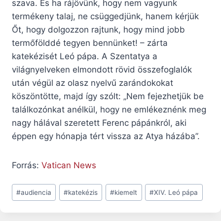
szava. És ha rájövünk, hogy nem vagyunk
termékeny talaj, ne csüggedjünk, hanem kérjük
Őt, hogy dolgozzon rajtunk, hogy mind jobb
termőfölddé tegyen bennünket! – zárta
katekézisét Leó pápa. A Szentatya a
világnyelveken elmondott rövid összefoglalók
után végül az olasz nyelvű zarándokokat
köszöntötte, majd így szólt: „Nem fejezhetjük be
találkozónkat anélkül, hogy ne emlékeznénk meg
nagy hálával szeretett Ferenc pápánkról, aki
éppen egy hónapja tért vissza az Atya házába”.
Forrás:
Vatican News
Post
#
audiencia
#
katekézis
#
kiemelt
#
XIV. Leó pápa
Tags: