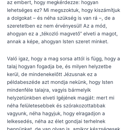
az embert, hogy megkérdezze: hogyan
lehetséges ez? Mi megszoktuk, hogy kiszámítjuk
a dolgokat – és néha szükség is van rá –, de a
szeretetben ez nem érvényesül! Az a mód,
ahogyan ez a „tékozló magvető” elveti a magot,
annak a képe, ahogyan Isten szeret minket.
Való igaz, hogy a mag sorsa attól is függ, hogy a
talaj hogyan fogadja be, és milyen helyzetbe
kerül, de mindenekelőtt Jézusnak ez a
példabeszéde azt mondja nekünk, hogy Isten
mindenféle talajra, vagyis bármelyik
helyzetünkben elveti Igéjének magját: mert mi
néha felületesebbek és szórakozottabbak
vagyunk, néha hagyjuk, hogy elragadjon a
lelkesedés, néha az élet gondjai terhelnek
bennünket, de van olyan is, amikor készségesek