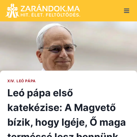
Skip
to
content
XIV. LEÓ PÁPA
Leó pápa első
katekézise: A Magvető
bízik, hogy Igéje, Ő maga
terméssé lesz bennünk