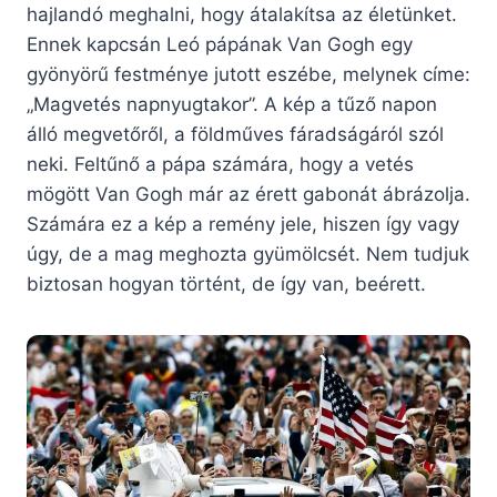
hajlandó meghalni, hogy átalakítsa az életünket.
Ennek kapcsán Leó pápának Van Gogh egy
gyönyörű festménye jutott eszébe, melynek címe:
„Magvetés napnyugtakor”. A kép a tűző napon
álló megvetőről, a földműves fáradságáról szól
neki. Feltűnő a pápa számára, hogy a vetés
mögött Van Gogh már az érett gabonát ábrázolja.
Számára ez a kép a remény jele, hiszen így vagy
úgy, de a mag meghozta gyümölcsét. Nem tudjuk
biztosan hogyan történt, de így van, beérett.