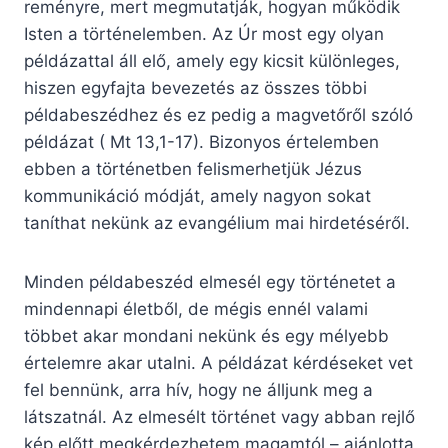
reményre, mert megmutatják, hogyan működik
Isten a történelemben. Az Úr most egy olyan
példázattal áll elő, amely egy kicsit különleges,
hiszen egyfajta bevezetés az összes többi
példabeszédhez és ez pedig a magvetőről szóló
példázat ( Mt 13,1-17). Bizonyos értelemben
ebben a történetben felismerhetjük Jézus
kommunikáció módját, amely nagyon sokat
taníthat nekünk az evangélium mai hirdetéséről.
Minden példabeszéd elmesél egy történetet a
mindennapi életből, de mégis ennél valami
többet akar mondani nekünk és egy mélyebb
értelemre akar utalni. A példázat kérdéseket vet
fel bennünk, arra hív, hogy ne álljunk meg a
látszatnál. Az elmesélt történet vagy abban rejlő
kép előtt megkérdezhetem magamtól – ajánlotta