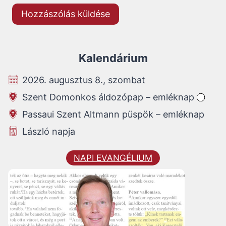
Kalendárium
2026. augusztus 8., szombat
Szent Domonkos áldozópap – emléknap
Passaui Szent Altmann püspök – emléknap
László napja
NAPI EVANGÉLIUM