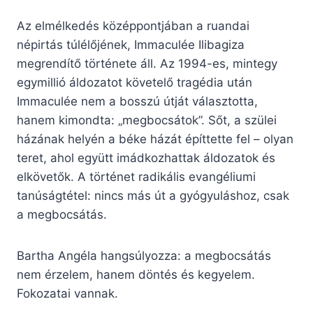
Az elmélkedés középpontjában a ruandai
népirtás túlélőjének, Immaculée Ilibagiza
megrendítő története áll. Az 1994-es, mintegy
egymillió áldozatot követelő tragédia után
Immaculée nem a bosszú útját választotta,
hanem kimondta: „megbocsátok”. Sőt, a szülei
házának helyén a béke házát építtette fel – olyan
teret, ahol együtt imádkozhattak áldozatok és
elkövetők. A történet radikális evangéliumi
tanúságtétel: nincs más út a gyógyuláshoz, csak
a megbocsátás.
Bartha Angéla hangsúlyozza: a megbocsátás
nem érzelem, hanem döntés és kegyelem.
Fokozatai vannak.