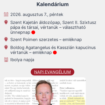
Kalendárium
2026. augusztus 7., péntek
Szent Kajetán áldozópap, Szent II. Szixtusz
pápa és társai, vértanúk – választható
ünnepnap
Szent Poimen szerzetes – emléknap
Boldog Agatangelus és Kasszián kapucinus
vértanúk – emléknap
Ibolya napja
NAPI EVANGÉLIUM