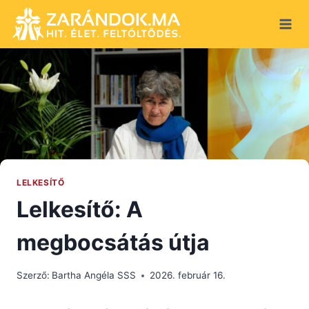
Skip
to
content
LELKESÍTŐ
Lelkesítő: A
megbocsátás útja
Szerző:
Bartha Angéla SSS
2026. február 16.