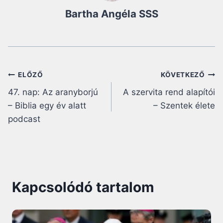
Bartha Angéla SSS
Bejegyzés
ELŐZŐ
KÖVETKEZŐ
47. nap: Az aranyborjú
A szervita rend alapítói
navigáció
– Biblia egy év alatt
– Szentek élete
podcast
Kapcsolódó tartalom