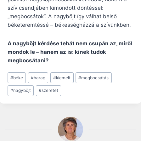
szív csendjében kimondott döntéssel:
„megbocsátok”. A nagyböjt így válhat belső
béketeremtéssé – békességházzá a szívünkben.
A nagyböjt kérdése tehát nem csupán az, miről
mondok le – hanem az is: kinek tudok
megbocsátani?
Post
#
béke
#
harag
#
kiemelt
#
megbocsátás
Tags:
#
nagyböjt
#
szeretet