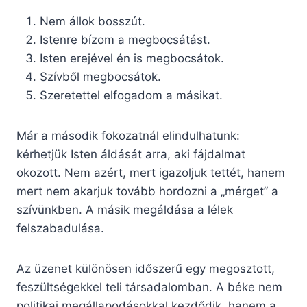
Nem állok bosszút.
Istenre bízom a megbocsátást.
Isten erejével én is megbocsátok.
Szívből megbocsátok.
Szeretettel elfogadom a másikat.
Már a második fokozatnál elindulhatunk:
kérhetjük Isten áldását arra, aki fájdalmat
okozott. Nem azért, mert igazoljuk tettét, hanem
mert nem akarjuk tovább hordozni a „mérget” a
szívünkben. A másik megáldása a lélek
felszabadulása.
Az üzenet különösen időszerű egy megosztott,
feszültségekkel teli társadalomban. A béke nem
politikai megállapodásokkal kezdődik, hanem a