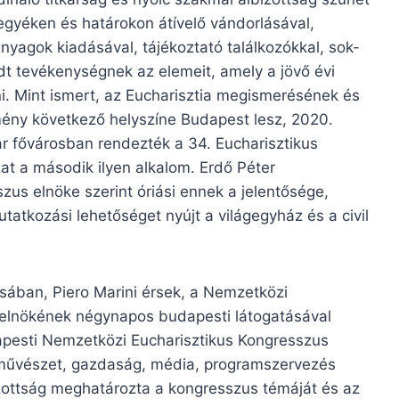
egyéken és határokon átívelő vándorlásával,
yagok kiadásával, tájékoztató találkozókkal, sok-
edt tevékenységnek az elemeit, amely a jövő évi
ni. Mint ismert, az Eucharisztia megismerésének és
emény következő helyszíne Budapest lesz, 2020.
r fővárosban rendezték a 34. Eucharisztikus
at a második ilyen alkalom. Erdő Péter
us elnöke szerint óriási ennek a jelentősége,
atkozási lehetőséget nyújt a világegyház és a civil
sában, Piero Marini érsek, a Nemzetközi
 elnökének négynapos budapesti látogatásával
pesti Nemzetközi Eucharisztikus Kongresszus
ia, művészet, gazdaság, média, programszervezés
 bizottság meghatározta a kongresszus témáját és az