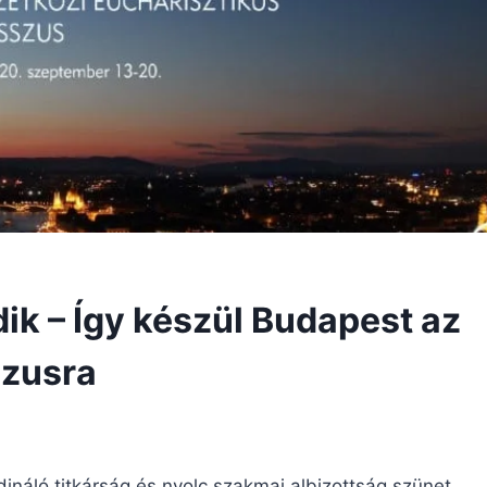
ik – Így készül Budapest az
szusra
ináló titkárság és nyolc szakmai albizottság szünet