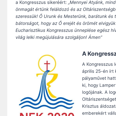
a Kongresszus sikeréért:
„Mennyei Atyánk, minde
önmagát értünk feláldozó és az Oltáriszentségbe
szeressük! Ő Urunk és Mesterünk, barátunk és 
bátorságot, hogy az Ő erejét és örömét elvigyü
Eucharisztikus Kongresszus ünneplése egész hí
világ lelki megújulására szolgáljon! Ámen”
A Kongressz
A Kongresszus l
április 25-én ír
pályaművet hatta
ki, hogy Lamper
logójának. A log
Oltáriszentséget
Krisztus áldozat
emberekért válla