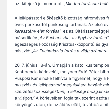
azt kifejező jelmondatot:
„Minden forrásom belő
A lelkipásztori előkészítő bizottság hároméves fe
évek pünkösdtől pünkösdig tartanak. Az első é
keresztény élet forrása”,
ez az Oltáriszentséggel
második év
„Az Eucharisztia, az Egyház forrása”
egészséges közösség Krisztus-központú és gyar
misszió:
„Az Eucharisztia forrás a világ számára.
2017. június 18-án, Úrnapján a katolikus templ
Konferencia körlevelét, melyben Erdő Péter bíb
Püspöki Kar elnöke felhívta a figyelmet, hogy 
missziós és lelkipásztori megújulásra hazánk 
szerzetesközösségekben, a lelkiségi mozgalmakb
a világon.”
A körlevélben foglaltak szerint azót
könyörgés után, de az áldás előtt, továbbá a h