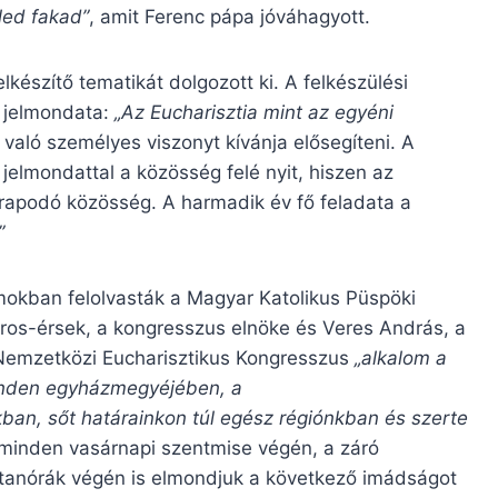
led fakad”
, amit Ferenc pápa jóváhagyott.
lkészítő tematikát dolgozott ki. A felkészülési
v jelmondata:
„Az Eucharisztia mint az egyéni
 való személyes viszonyt kívánja elősegíteni. A
jelmondattal a közösség felé nyit, hiszen az
apodó közösség. A harmadik év fő feladata a
”
omokban felolvasták a Magyar Katolikus Püspöki
oros-érsek, a kongresszus elnöke és Veres András, a
a Nemzetközi Eucharisztikus Kongresszus
„alkalom a
minden egyházmegyéjében, a
an, sőt határainkon túl egész régiónkban és szerte
a minden vasárnapi szentmise végén, a záró
ittanórák végén is elmondjuk a következő imádságot