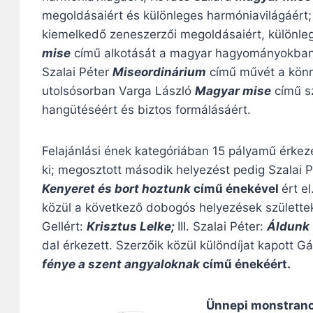
megoldásaiért és különleges harmóniavilágáért
kiemelkedő zeneszerzői megoldásaiért, különle
mise
című alkotását a magyar hagyományokban 
Szalai Péter
Miseordinárium
című művét a könn
utolsósorban Varga László
Magyar mise
című s
hangütéséért és biztos formálásáért.
Felajánlási ének kategóriában 15 pályamű érkeze
ki; megosztott második helyezést pedig Szalai 
Kenyeret és bort hoztunk
című énekével
ért e
közül a következő dobogós helyezések születtek:
Gellért:
Krisztus Lelke;
III. Szalai Péter:
Áldunk 
dal érkezett. Szerzőik közül különdíjat kapott Gá
fénye a szent angyaloknak
című énekéért.
Ünnepi monstranc