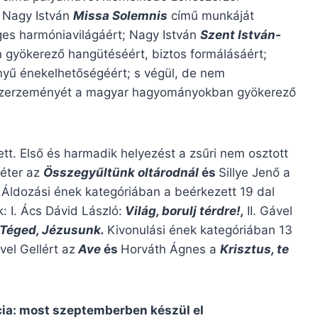
; Nagy István
Missa Solemnis
című munkáját
ges harmóniavilágáért; Nagy István
Szent István-
gyökerező hangütéséért, biztos formálásáért;
yű énekelhetőségéért; s végül, de nem
zerzeményét a magyar hagyományokban gyökerező
tt. Első és harmadik helyezést a zsűri nem osztott
Péter az
Összegyűltünk oltárodnál
és
Sillye Jenő a
l.Áldozási ének kategóriában a beérkezett 19 dal
 I. Ács Dávid László:
Világ, borulj térdre!,
II. Gável
Téged, Jézusunk.
Kivonulási ének kategóriában 13
vel Gellért az
Ave
és
Horváth Ágnes a
Krisztus, te
ia: most szeptemberben készül el