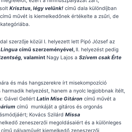
megfelelőt, ezért a himnuszpályázat zárt,
solt
Krisztus, légy velünk!
című dala különdíjban
című művét is kiemelkedőnek értékelte a zsűri, de
 kategóriába.
l szerzője közül I. helyezett lett Pipó József az
 Lingua
című szerzeményével,
II. helyezést pedig
Szentség,
valamint
Nagy Lajos a
Szívem csak Érte
nára és más hangszerekre írt misekompozíció
s harmadik helyezést, hanem a nyolc legjobbnak ítélt,
: Gável Gellért
Latin Mise Gitáron
című művét a
nárium
című munkáját a gitáros és orgonás
zásmódjáért; Kovács Szilárd
Missa
melkedő zeneszerzői megoldásaiért és a különleges
című pályaművét kiemelkedő zeneszerzői