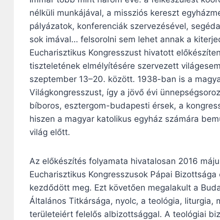
nélküli munkájával, a missziós kereszt egyházm
pályázatok, konferenciák szervezésével, segédan
sok imával… felsorolni sem lehet annak a kiterj
Eucharisztikus Kongresszust hivatott előkészíte
tiszteletének elmélyítésére szervezett világes
szeptember 13–20. között. 1938-ban is a magya
Világkongresszust, így a jövő évi ünnepségsoroz
bíboros, esztergom-budapesti érsek, a kongressz
hiszen a magyar katolikus egyház számára bemut
világ előtt.
Az előkészítés folyamata hivatalosan 2016 máju
Eucharisztikus Kongresszusok Pápai Bizottsága
kezdődött meg. Ezt követően megalakult a Buda
Általános Titkársága, nyolc, a teológia, liturg
területeiért felelős albizottsággal. A teológiai