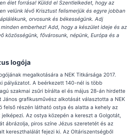
n élet forrása! Küldd el Szentlelkedet, hogy az
n velünk lévő Krisztust felismerjük és egyre jobban
táplálékunk, orvosunk és békességünk. Adj
k minden emberhez! Add, hogy a készület ideje és az
vő közösségünk, fővárosunk, népünk, Európa és a
us logója
ogójának megalkotására a NEK Titkársága 2017.
t ki pályázatot. A beérkezett 140-nél is több
gú szakmai zsűri bírálta el és május 28-án hirdette
t János grafikusművész alkotását választotta a NEK
ó felső részén látható ostya és alatta a kehely az
 jelképezi. Az ostya közepén a kereszt a Golgotát,
át ábrázolja, piros színe Jézus szeretetét és az
lt kereszthalálát fejezi ki. Az Oltáriszentségből