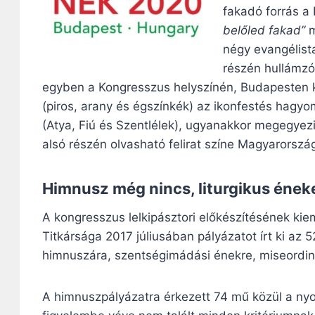
fakadó forrás a
belőled fakad”
m
négy evangélista
részén hullámzó 
egyben a Kongresszus helyszínén, Budapesten ke
(piros, arany és égszínkék) az ikonfestés hagy
(Atya, Fiú és Szentlélek), ugyanakkor megegyezi
alsó részén olvasható felirat színe Magyarorszá
Himnusz még nincs, liturgikus ének
A kongresszus lelkipásztori előkészítésének kie
Titkársága 2017 júliusában pályázatot írt ki az
himnuszára, szentségimádási énekre, miseordin
A himnuszpályázatra érkezett 74 mű közül a nyol