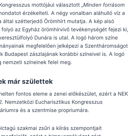
 Kongresszus mottójául választott
„Minden forrásom
ondatot érzékelteti. A négy vonalban aláhulló víz a
 által szétterjedő Örömhírt mutatja. A kép alsó
folyó az Egyház örömhírvivő tevékenységét fejezi ki,
resztülfolyó Dunára is utal. A logó három színe
ományainak megfelelően jelképezi a Szentháromságot
k Budapest zászlajának korábbi színeivel is. A logó
g nemzeti színeinek felel meg.
ek már születtek
melten fontos eleme a zenei előkészület, ezért a NEK
 52. Nemzetközi Eucharisztikus Kongresszus
áriumra és a szentmise propriumára.
ctagú szakmai zsűri a kiírás szempontjait