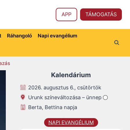
APP
TÁMOGATÁS
t
Ráhangoló
Napi evangélium
azás
Kalendárium
2026. augusztus 6., csütörtök
Urunk színeváltozása – ünnep
Berta, Bettina napja
NAPI EVANGÉLIUM