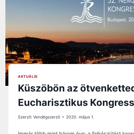
AKTUÁLIS
Küszöbön az ötvenketted
Eucharisztikus Kongres
Szerző:
Vendégszerző
2020. május 1.
Immár több mint három éve: a felkészülést koord