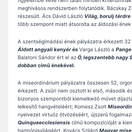
figyelembe véve nem talált minden kritériumnak 
meghívásos rendszerben folytatódik. Bácskay Z
részesült. Ács Dávid László
Világ, borulj térdre
több szempont miatt átsorolta az áldozási ének
A szentségimádási ének pályázatra érkezett 32 da
Áldott angyali kenyér
és
Varga László a
Pange
Balatoni Sándor ért el az
Ó, legszentebb nagy 
dobban
című énekével.
A miseordinárium pályázatra összesen 52, orgo
érkezett. A zsűri nem osztott ki első, második é
bizonyos szempontból kiemelkedő művet díjazta
lelkesítő hangvételéért; Komesz Zsolt
Miseordi
nyelvezet virtuóz ötvözéséért, újszerű fogalma
Quinqueecclesiensis
című kompozícióját a kie
harmóniavilágáért, Kovács Szilárd
Magyar mise