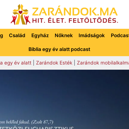
ég
Család
Egyház
Nőknek
Imádságok
Podcas
Biblia egy év alatt podcast
ia egy év alatt
|
Zarándok Esték
|
Zarándok mobilalkalm