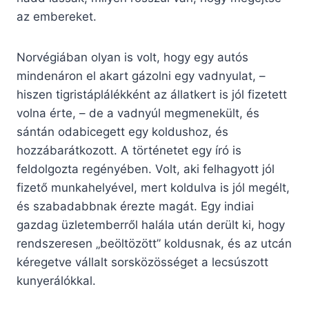
az embereket.
Norvégiában olyan is volt, hogy egy autós
mindenáron el akart gázolni egy vadnyulat, –
hiszen tigristáplálékként az állatkert is jól fizetett
volna érte, – de a vadnyúl megmenekült, és
sántán odabicegett egy koldushoz, és
hozzábarátkozott. A történetet egy író is
feldolgozta regényében. Volt, aki felhagyott jól
fizető munkahelyével, mert koldulva is jól megélt,
és szabadabbnak érezte magát. Egy indiai
gazdag üzletemberről halála után derült ki, hogy
rendszeresen „beöltözött” koldusnak, és az utcán
kéregetve vállalt sorsközösséget a lecsúszott
kunyerálókkal.