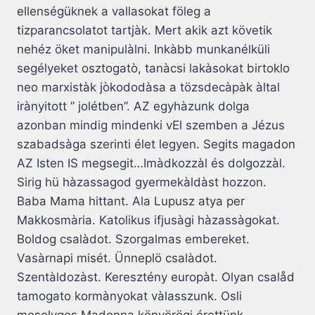
ellenségüknek a vallasokat föleg a
tizparancsolatot tartjàk. Mert akik azt követik
nehéz öket manipulàlni. Inkàbb munkanélküli
segélyeket osztogatò, tanàcsi lakàsokat birtoklo
neo marxistàk jòkododàsa a tözsdecàpàk àltal
irànyitott ” jolétben”. AZ egyhàzunk dolga
azonban mindig mindenki vEl szemben a Jézus
szabadsàga szerinti élet legyen. Segits magadon
AZ Isten IS megsegit…Imàdkozzàl és dolgozzàl.
Sirig hü hàzassagod gyermekàldàst hozzon.
Baba Mama hittant. Ala Lupusz atya per
Makkosmària. Katolikus ifjusàgi hàzassàgokat.
Boldog csalàdot. Szorgalmas embereket.
Vasàrnapi misét. Ünneplö csalàdot.
Szentàldozàst. Keresztény europàt. Olyan csalåd
tamogato kormànyokat vàlasszunk. Osli