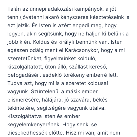
Talán az ünnepi adakozási kampányok, a jót
tenni/jóvátenni akaró kényszeres késztetéseink is
ezt jelzik. És Isten is azért engedi meg, hogy
legyen, akin segítsünk, hogy ne haljon ki belünk a
jobbik én. Koldus és királyfi bennünk van. Isten
egészen odáig ment el Karácsonykor, hogy a mi
szeretetünket, figyelmünket kolduló,
kiszolgáltatott, úton álló, szállást kereső,
befogadásért esdeklő törékeny emberré lett.
Tudva azt, hogy mi is a szeretet koldusai
vagyunk. Szüntelenül a másik ember
elismerésére, hálájára, jó szavára, békés
tekintetére, segítségére vagyunk utalva.
Kiszolgáltatva Isten és ember
kegyelemkenyerének. Hogy senki se
dicsekedhessék előtte. Hisz mi van, amit nem