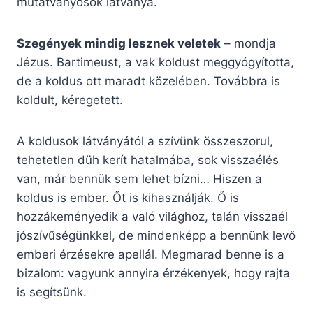
mutatványosok látványa.
Szegények mindig lesznek veletek
– mondja
Jézus. Bartimeust, a vak koldust meggyógyította,
de a koldus ott maradt közelében. Továbbra is
koldult, kéregetett.
A koldusok látványától a szívünk összeszorul,
tehetetlen düh kerít hatalmába, sok visszaélés
van, már bennük sem lehet bízni… Hiszen a
koldus is ember. Őt is kihasználják. Ő is
hozzákeményedik a való világhoz, talán visszaél
jószívűségünkkel, de mindenképp a bennünk levő
emberi érzésekre apellál. Megmarad benne is a
bizalom: vagyunk annyira érzékenyek, hogy rajta
is segítsünk.