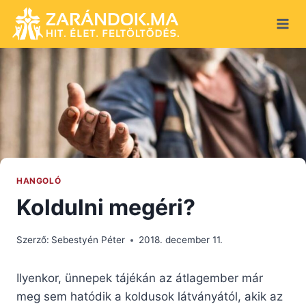
Skip
to
content
HANGOLÓ
Koldulni megéri?
Szerző:
Sebestyén Péter
2018. december 11.
Ilyenkor, ünnepek tájékán az átlagember már
meg sem hatódik a koldusok látványától, akik az