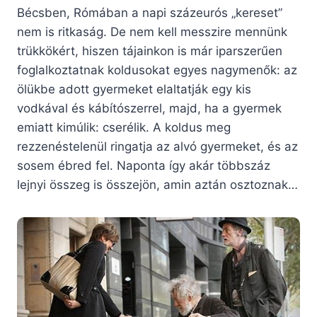
Bécsben, Rómában a napi százeurós „kereset”
nem is ritkaság. De nem kell messzire mennünk
trükkökért, hiszen tájainkon is már iparszerűen
foglalkoztatnak koldusokat egyes nagymenők: az
ölükbe adott gyermeket elaltatják egy kis
vodkával és kábítószerrel, majd, ha a gyermek
emiatt kimúlik: cserélik. A koldus meg
rezzenéstelenül ringatja az alvó gyermeket, és az
sosem ébred fel. Naponta így akár többszáz
lejnyi összeg is összejön, amin aztán osztoznak…