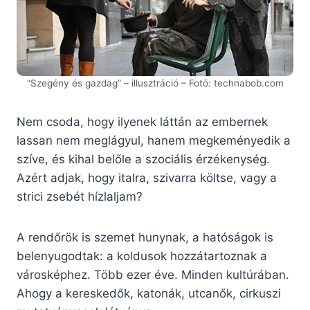
“Szegény és gazdag” – illusztráció – Fotó: technabob.com
Nem csoda, hogy ilyenek láttán az embernek
lassan nem meglágyul, hanem megkeményedik a
szíve, és kihal belőle a szociális érzékenység.
Azért adjak, hogy italra, szivarra költse, vagy a
strici zsebét hízlaljam?
A rendőrök is szemet hunynak, a hatóságok is
belenyugodtak: a koldusok hozzátartoznak a
városképhez. Több ezer éve. Minden kultúrában.
Ahogy a kereskedők, katonák, utcanők, cirkuszi