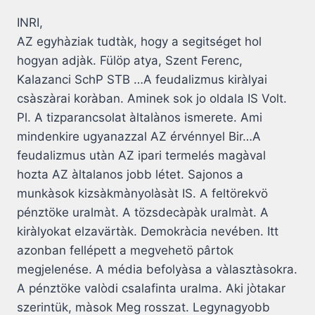
INRI,
AZ egyhàziak tudtàk, hogy a segitséget hol
hogyan adjàk. Fülöp atya, Szent Ferenc,
Kalazanci SchP STB …A feudalizmus kiràlyai
csàszàrai koràban. Aminek sok jo oldala IS Volt.
Pl. A tizparancsolat àltalànos ismerete. Ami
mindenkire ugyanazzal AZ érvénnyel Bir…A
feudalizmus utàn AZ ipari termelés magàval
hozta AZ àltalanos jobb létet. Sajonos a
munkàsok kizsàkmànyolàsàt IS. A feltörekvö
pénztöke uralmàt. A tözsdecàpàk uralmàt. A
kiràlyokat elzavärtàk. Demokràcia nevében. Itt
azonban fellépett a megvehetö pârtok
megjelenése. A média befolyàsa a vàlasztàsokra.
A pénztöke valòdi csalafinta uralma. Aki jòtakar
szerintük, màsok Meg rosszat. Legynagyobb