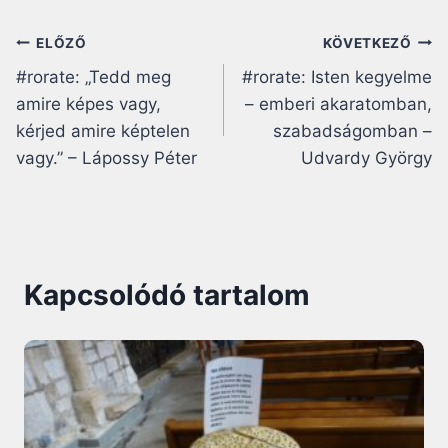
Bejegyzés
ELŐZŐ
KÖVETKEZŐ
#rorate: „Tedd meg
#rorate: Isten kegyelme
navigáció
amire képes vagy,
– emberi akaratomban,
kérjed amire képtelen
szabadságomban –
vagy.” – Lápossy Péter
Udvardy György
Kapcsolódó tartalom