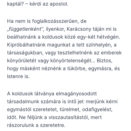
kaptál? – kérdi az apostol.
Ha nem is foglalkozásszerűen, de
„
függetlenként”
, ilyenkor, Karácsony táján mi is
beálhatnánk a koldusok közé egy-két hétvégén.
Kipróbálhatnánk magunkat a tett színhelyén, a
társaságukban, vagy tesztelhetnénk az emberek
könyörületét vagy könyörtelenségét… Biztos,
hogy másként néznénk a tükörbe, egymásra, és
Istenre is.
A koldusok látványa elmagányosodott
társadalmunk számára is intő jel: merjünk kérni
egymástól szeretetet, türelmet, odafigyelést,
időt. Ne féljünk a visszautasítástól, mert
rászorulunk a szeretetre.