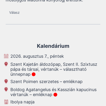
mosolygos Madonna könyörögj érettünk.
Válasz
Kalendárium
2026. augusztus 7., péntek
Szent Kajetán áldozópap, Szent II. Szixtusz
pápa és társai, vértanúk – választható
ünnepnap
Szent Poimen szerzetes – emléknap
Boldog Agatangelus és Kasszián kapucinus
vértanúk – emléknap
Ibolya napja