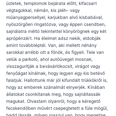
üzletek, templomok bejárata előtt, kifacsart
végtagokkal, némán, kis pléh- vagy
műanyagpersellyel, karjukban alvó kisbabával,
nyöszörgően ringatózva, vagy éppen csendben,
sajnálatra méltó tekintettel könyörögnek egy két
aprópénzért. Ha élelmet adsz nekik, eldobják
amint továbbléptél. Van, aki mellett néhány
sarokkal arrébb ott a főnök, és figyeli. Tele van
velük a parkoló, ahol autóüveget mosnak,
visszagurítják a bevásárlókocsit, virágot vagy
fenyőágat kínálnak, hogy legyen egy kis betévő
falatjuk. Hallottunk már jól kifundált trükkökről is,
hogy az emberek szánalmát elnyerjék. Kínában
állatokat csonkítanak meg, hogy sajnáltassák
magukat. Olvastam olyanról, hogy a kéregető
fecskendőben művért csepegtetett a füle mögül,
hadd lássák, milyen rosszul van, hogy megejtse