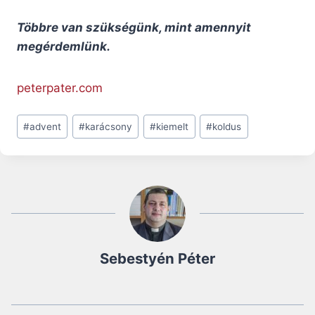
Többre van szükségünk, mint amennyit
megérdemlünk.
peterpater.com
Post
#
advent
#
karácsony
#
kiemelt
#
koldus
Tags:
Sebestyén Péter