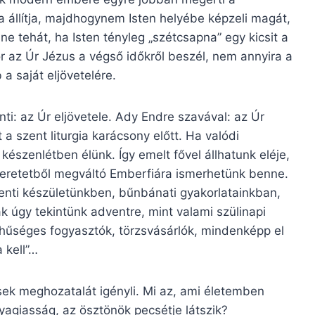
ba állítja, majdhogynem Isten helyébe képzeli magát,
nne tehát, ha Isten tényleg „szétcsapna” egy kicsit a
 az Úr Jézus a végső időkről beszél, nem annyira a
a saját eljövetelére.
nti: az Úr eljövetele. Ady Endre szavával: az Úr
a szent liturgia karácsony előtt. Ha valódi
észenlétben élünk. Így emelt fővel állhatunk eléje,
zeretetből megváltó Emberfiára ismerhetünk benne.
venti készületünkben, bűnbánati gyakorlatainkban,
k úgy tekintünk adventre, mint valami szülinapi
t hűséges fogyasztók, törzsvásárlók, mindenképp el
 kell”…
ek meghozatalát igényli. Mi az, ami életemben
agiasság, az ösztönök pecsétje látszik?