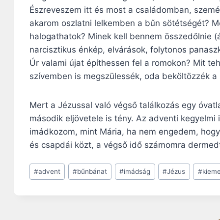
Észreveszem itt és most a családomban, személ
akarom oszlatni lelkemben a bűn sötétségét? 
halogathatok? Minek kell bennem összedőlnie (áb
narcisztikus énkép, elvárások, folytonos panas
Úr valami újat építhessen fel a romokon? Mit te
szívemben is megszülessék, oda beköltözzék a
Mert a Jézussal való végső találkozás egy óvatl
második eljövetele is tény. Az adventi kegyelmi
imádkozom, mint Mária, ha nem engedem, hogy s
és csapdái közt, a végső idő számomra dermedt
Post
#
advent
#
bűnbánat
#
imádság
#
Jézus
#
kieme
Tags: