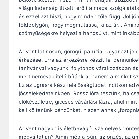
világmindenség titkait, erőit a maga szolgálatá
és ezzel azt hiszi, hogy minden tőle függ. Jól jö
földbolygón, hogy megmutassa, ki az úr… Amikor
szörnyűségekre helyezi a hangsúlyt, mint inkább 
Advent latinosan, görögül parúzia, ugyanazt jele
érkezése. Erre az érkezésre készít fel bennünket 
tanítványai vagyunk, folytonos várakozásban és k
mert nemcsak ítélő bíránkra, hanem a minket s
Ez az ugrásra kész felelősségtudat indítson ad
jócselekedeteinkben. Rossz lóra teszünk, ha csa
előkészületre, giccses vásárlási lázra, ahol min
kell költenünk pénzünket, hiszen annak „forognia
Advent nagyon is életbevágó, személyes döntés
megváltatlan? Amin még a bűn, az önzés, az any