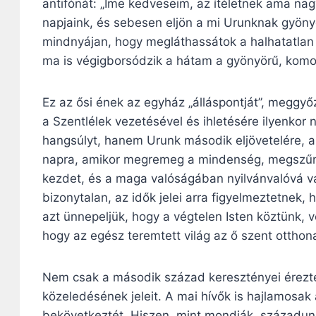
antifónát: „Íme kedveseim, az ítéletnek ama nagy
napjaink, és sebesen eljön a mi Urunknak gyöny
mindnyájan, hogy megláthassátok a halhatatlan 
ma is végigborsódzik a hátam a gyönyörű, komo
Ez az ősi ének az egyház „álláspontját”, meggyő
a Szentlélek vezetésével és ihletésére ilyenkor
hangsúlyt, hanem Urunk második eljövetelére, aki
napra, amikor megremeg a mindenség, megszűni
kezdet, és a maga valóságában nyilvánvalóvá vál
bizonytalan, az idők jelei arra figyelmeztetnek,
azt ünnepeljük, hogy a végtelen Isten köztünk, v
hogy az egész teremtett világ az ő szent otthon
Nem csak a második század keresztényei érezték
közeledésének jeleit. A mai hívők is hajlamosa
bekövetkeztét. Hiszen, mint mondják, századu