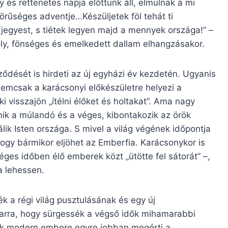
 és rettenetes napja előttünk áll, elmúlnak a mi
örűséges adventje…Készüljetek föl tehát ti
jegyest, s tiétek legyen majd a mennyek országa!” –
ly, fönséges és emelkedett dallam elhangzásakor.
ződését is hirdeti az új egyházi év kezdetén. Ugyanis
 nemcsak a karácsonyi előkészületre helyezi a
 visszajön „ítélni élőket és holtakat”. Ama nagy
k a múlandó és a véges, kibontakozik az örök
ik Isten országa. S mivel a világ végének időpontja
 hogy bármikor eljöhet az Emberfia. Karácsonykor is
éges időben élő emberek közt „ütötte fel sátorát” –,
a lehessen.
 a régi világ pusztulásának és egy új
k arra, hogy sürgessék a végső idők mihamarabbi
nk modern embere egyre jobban megérti a