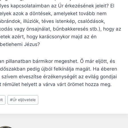
yes kapcsolataimban az Úr érkezésének jeleit? El
Melyek azok a döntések, amelyeket tovább nem
rándok, illúziók, téves istenkép, csalódások,
zkodás vagy önsajnálat, bűnbakkeresés stb.), hogy az
hetek azért, hogy karácsonykor majd az én
 betlehemi Jézus?
an pillanatban bármikor megeshet. Ő már eljött, és
 időszakban pedig újból felkínálja magát. Ha éberen
zívem elveszítse érzékenységét az evilág gondjai
 rémület helyett a várva várt örömet hozza meg.
lt
#
Úr eljövetele