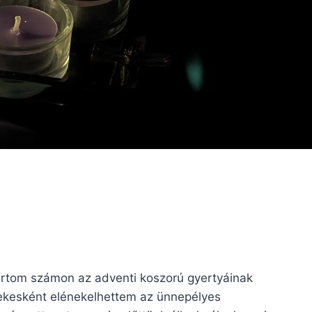
artom számon az adventi koszorú gyertyáinak
ekesként elénekelhettem az ünnepélyes