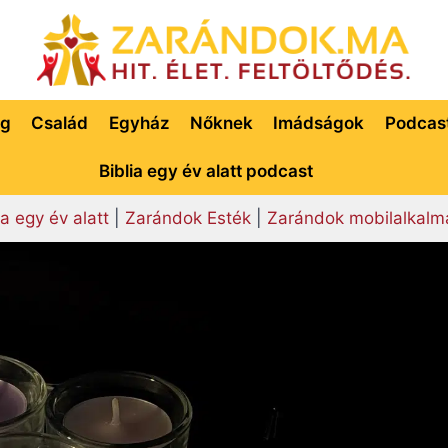
ég
Család
Egyház
Nőknek
Imádságok
Podcas
Biblia egy év alatt podcast
ia egy év alatt
|
Zarándok Esték
|
Zarándok mobilalkalm