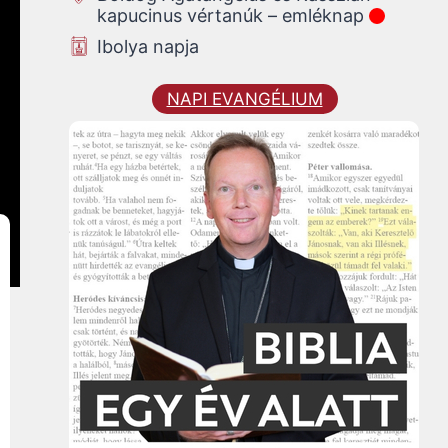
kapucinus vértanúk – emléknap
Ibolya napja
NAPI EVANGÉLIUM