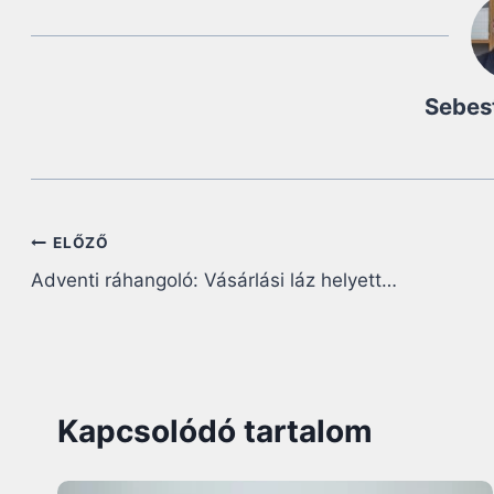
Sebes
Bejegyzés
ELŐZŐ
Adventi ráhangoló: Vásárlási láz helyett…
navigáció
Kapcsolódó tartalom