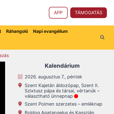
APP
TÁMOGATÁS
t
Ráhangoló
Napi evangélium
azás
Kalendárium
2026. augusztus 7., péntek
Szent Kajetán áldozópap, Szent II.
Szixtusz pápa és társai, vértanúk –
választható ünnepnap
Szent Poimen szerzetes – emléknap
Boldog Agatangelus és Kasszián