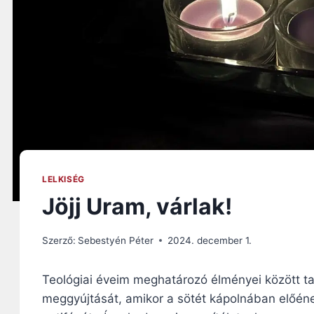
LELKISÉG
Jöjj Uram, várlak!
Szerző:
Sebestyén Péter
2024. december 1.
Teológiai éveim meghatározó élményei között t
meggyújtását, amikor a sötét kápolnában előén