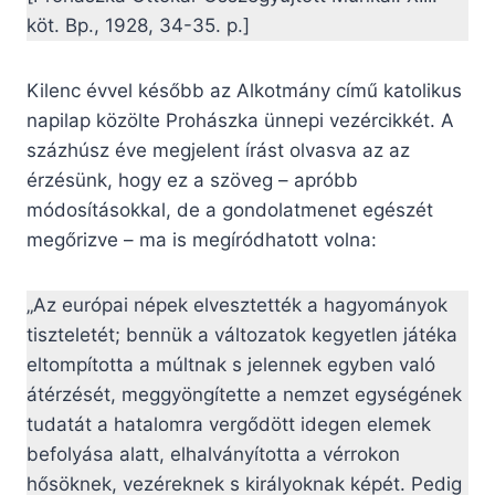
köt. Bp., 1928, 34-35. p.]
Kilenc évvel később az Alkotmány című katolikus
napilap közölte Prohászka ünnepi vezércikkét. A
százhúsz éve megjelent írást olvasva az az
érzésünk, hogy ez a szöveg – apróbb
módosításokkal, de a gondolatmenet egészét
megőrizve – ma is megíródhatott volna:
„Az európai népek elvesztették a hagyományok
tiszteletét; bennük a változatok kegyetlen játéka
eltompította a múltnak s jelennek egyben való
átérzését, meggyöngítette a nemzet egységének
tudatát a hatalomra vergődött idegen elemek
befolyása alatt, elhalványította a vérrokon
hősöknek, vezéreknek s királyoknak képét. Pedig