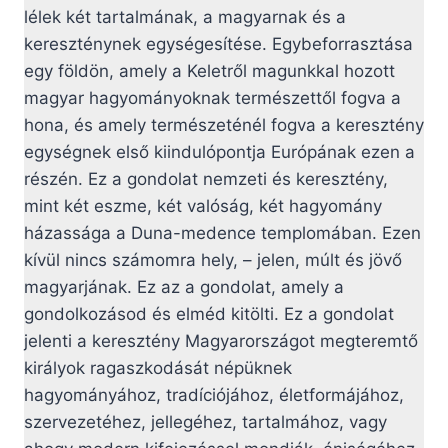
lélek két tartalmának, a magyarnak és a
kereszténynek egységesítése. Egybeforrasztása
egy földön, amely a Keletről magunkkal hozott
magyar hagyományoknak természettől fogva a
hona, és amely természeténél fogva a keresztény
egységnek első kiindulópontja Európának ezen a
részén. Ez a gondolat nemzeti és keresztény,
mint két eszme, két valóság, két hagyomány
házassága a Duna-medence templomában. Ezen
kívül nincs számomra hely, – jelen, múlt és jövő
magyarjának. Ez az a gondolat, amely a
gondolkozásod és elméd kitölti. Ez a gondolat
jelenti a keresztény Magyarországot megteremtő
királyok ragaszkodását népüknek
hagyományához, tradíciójához, életformájához,
szervezetéhez, jellegéhez, tartalmához, vagy