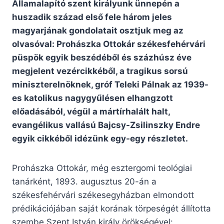
Államalapító szent királyunk ünnepén a
huszadik század első fele három jeles
magyarjának gondolatait osztjuk meg az
olvasóval: Prohászka Ottokár székesfehérvári
püspök egyik beszédéből és százhúsz éve
megjelent vezércikkéből, a tragikus sorsú
miniszterelnöknek, gróf Teleki Pálnak az 1939-
es katolikus nagygyűlésen elhangzott
előadásából, végül a mártírhalált halt,
evangélikus vallású Bajcsy-Zsilinszky Endre
egyik cikkéből idézünk egy-egy részletet.
Prohászka Ottokár, még esztergomi teológiai
tanárként, 1893. augusztus 20-án a
székesfehérvári székesegyházban elmondott
prédikációjában saját korának törpeségét állította
szembe Szent István király örökségével: