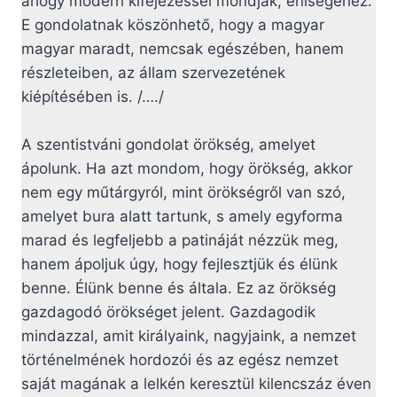
ahogy modern kifejezéssel mondják, éniségéhez.
E gondolatnak köszönhető, hogy a magyar
magyar maradt, nemcsak egészében, hanem
részleteiben, az állam szervezetének
kiépítésében is. /…./
A szentistváni gondolat örökség, amelyet
ápolunk. Ha azt mondom, hogy örökség, akkor
nem egy műtárgyról, mint örökségről van szó,
amelyet bura alatt tartunk, s amely egyforma
marad és legfeljebb a patináját nézzük meg,
hanem ápoljuk úgy, hogy fejlesztjük és élünk
benne. Élünk benne és általa. Ez az örökség
gazdagodó örökséget jelent. Gazdagodik
mindazzal, amit királyaink, nagyjaink, a nemzet
történelmének hordozói és az egész nemzet
saját magának a lelkén keresztül kilencszáz éven