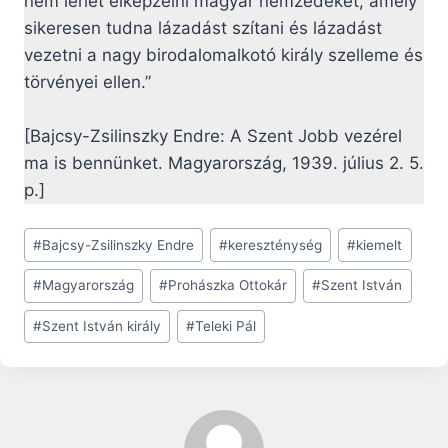
nem lehet elképzelni magyar nemzedéket, amely
sikeresen tudna lázadást szítani és lázadást
vezetni a nagy birodalomalkotó király szelleme és
törvényei ellen.”
[Bajcsy-Zsilinszky Endre: A Szent Jobb vezérel
ma is bennünket. Magyarország, 1939. július 2. 5.
p.]
Post
#
Bajcsy-Zsilinszky Endre
#
kereszténység
#
kiemelt
Tags:
#
Magyarország
#
Prohászka Ottokár
#
Szent István
#
Szent István király
#
Teleki Pál