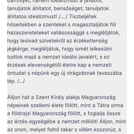
bármilyet, hanem idealizmust a javából;
tanuljatok áhítatot, bensőséget; tanuljatok
áhítatos idealizmust! /…./ Tiszteljétek
hőseitekben a szenteket s magasztaljátok föl
hazaszereteteket vallásossággá s meglátjátok,
hogy leolvad szívetekről az érzéketlenség
jégkérge; meglátjátok, hogy ismét lelkesülni
tudtok majd a nemzet ideális javaiért, s ez
érzések elevenségétől életre kap a nemzeti
öntudat s népünk egy új virágzásnak tavaszába
lép. /…/
Álljon hát a Szent Király alakja Magyarország
népeinek szellemi élete fölött, mint a Tátra orma
a földrajzi Magyarország fölött, s foglalja össze
az érzés egységébe a nemzet millióit! Álljon, mint
az orom, melyet felhő takar s villám koszorúz, s