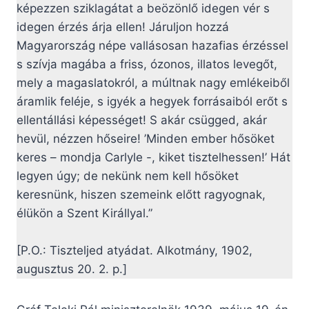
képezzen sziklagátat a beözönlő idegen vér s
idegen érzés árja ellen! Járuljon hozzá
Magyarország népe vallásosan hazafias érzéssel
s szívja magába a friss, ózonos, illatos levegőt,
mely a magaslatokról, a múltnak nagy emlékeiből
áramlik feléje, s igyék a hegyek forrásaiból erőt s
ellentállási képességet! S akár csügged, akár
hevül, nézzen hőseire! ’Minden ember hősöket
keres – mondja Carlyle -, kiket tisztelhessen!’ Hát
legyen úgy; de nekünk nem kell hősöket
keresnünk, hiszen szemeink előtt ragyognak,
élükön a Szent Királlyal.”
[P.O.: Tiszteljed atyádat. Alkotmány, 1902,
augusztus 20. 2. p.]