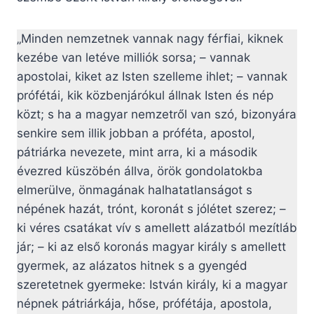
„Minden nemzetnek vannak nagy férfiai, kiknek
kezébe van letéve milliók sorsa; – vannak
apostolai, kiket az Isten szelleme ihlet; – vannak
prófétái, kik közbenjárókul állnak Isten és nép
közt; s ha a magyar nemzetről van szó, bizonyára
senkire sem illik jobban a próféta, apostol,
pátriárka nevezete, mint arra, ki a második
évezred küszöbén állva, örök gondolatokba
elmerülve, önmagának halhatatlanságot s
népének hazát, trónt, koronát s jólétet szerez; –
ki véres csatákat vív s amellett alázatból mezítláb
jár; – ki az első koronás magyar király s amellett
gyermek, az alázatos hitnek s a gyengéd
szeretetnek gyermeke: István király, ki a magyar
népnek pátriárkája, hőse, prófétája, apostola,