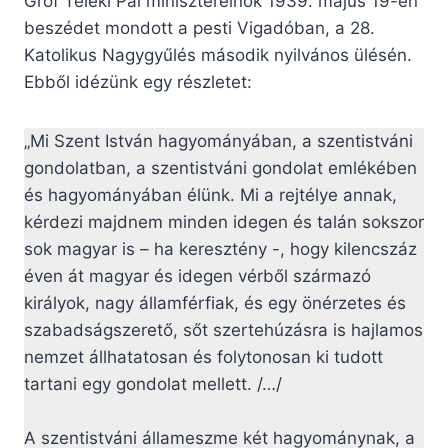
Gróf Teleki Pál miniszterelnök 1939. május 19-én
beszédet mondott a pesti Vigadóban, a 28.
Katolikus Nagygyűlés második nyilvános ülésén.
Ebből idézünk egy részletet:
„Mi Szent István hagyományában, a szentistváni
gondolatban, a szentistváni gondolat emlékében
és hagyományában élünk. Mi a rejtélye annak,
kérdezi majdnem minden idegen és talán sokszor
sok magyar is – ha keresztény -, hogy kilencszáz
éven át magyar és idegen vérből származó
királyok, nagy államférfiak, és egy önérzetes és
szabadságszerető, sőt szertehúzásra is hajlamos
nemzet állhatatosan és folytonosan ki tudott
tartani egy gondolat mellett. /…/
A szentistváni állameszme két hagyománynak, a