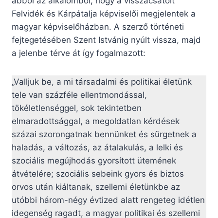
abból az alkalomból, hogy a visszacsatolt
Felvidék és Kárpátalja képviselői megjelentek a
magyar képviselőházban. A szerző történeti
fejtegetésében Szent Istvánig nyúlt vissza, majd
a jelenbe térve át így fogalmazott:
„Valljuk be, a mi társadalmi és politikai életünk
tele van százféle ellentmondással,
tökéletlenséggel, sok tekintetben
elmaradottsággal, a megoldatlan kérdések
százai szorongatnak bennünket és sürgetnek a
haladás, a változás, az átalakulás, a lelki és
szociális megújhodás gyorsított ütemének
átvételére; szociális sebeink gyors és biztos
orvos után kiáltanak, szellemi életünkbe az
utóbbi három-négy évtized alatt rengeteg idétlen
idegenség ragadt, a magyar politikai és szellemi