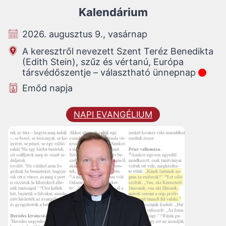
Kalendárium
2026. augusztus 9., vasárnap
A keresztről nevezett Szent Teréz Benedikta
(Edith Stein), szűz és vértanú, Európa
társvédőszentje – választható ünnepnap
Emőd napja
NAPI EVANGÉLIUM