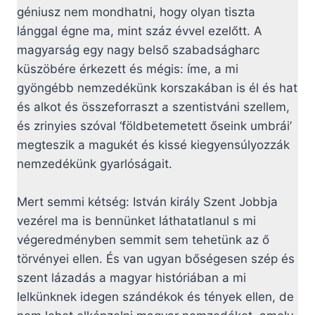
géniusz nem mondhatni, hogy olyan tiszta
lánggal égne ma, mint száz évvel ezelőtt. A
magyarság egy nagy belső szabadságharc
küszöbére érkezett és mégis: íme, a mi
gyöngébb nemzedékünk korszakában is él és hat
és alkot és összeforraszt a szentistváni szellem,
és zrinyies szóval ‘földbetemetett őseink umbrái’
megteszik a magukét és kissé kiegyensúlyozzák
nemzedékünk gyarlóságait.
Mert semmi kétség: István király Szent Jobbja
vezérel ma is bennünket láthatatlanul s mi
végeredményben semmit sem tehetünk az ő
törvényei ellen. És van ugyan bőségesen szép és
szent lázadás a magyar históriában a mi
lelkünknek idegen szándékok és tények ellen, de