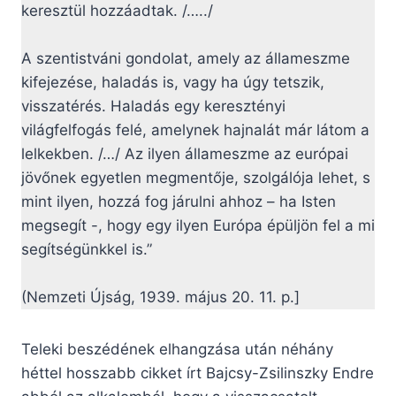
keresztül hozzáadtak. /…../
A szentistváni gondolat, amely az állameszme
kifejezése, haladás is, vagy ha úgy tetszik,
visszatérés. Haladás egy keresztényi
világfelfogás felé, amelynek hajnalát már látom a
lelkekben. /…/ Az ilyen állameszme az európai
jövőnek egyetlen megmentője, szolgálója lehet, s
mint ilyen, hozzá fog járulni ahhoz – ha Isten
megsegít -, hogy egy ilyen Európa épüljön fel a mi
segítségünkkel is.”
(Nemzeti Újság, 1939. május 20. 11. p.]
Teleki beszédének elhangzása után néhány
héttel hosszabb cikket írt Bajcsy-Zsilinszky Endre