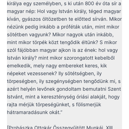
királya egy személyben, s ki után 800 év óta sír a
magyar nép: Hol vagy István király, téged magyar
kíván, gyászos öltözetben te előtted sírván. Mikor
nézünk pedig inkább a próféták után, mint mikor
sötétben vagyunk? Mikor nagyok után inkább,
mint mikor törpék közt tengődik éltünk? S mikor
szól fájóbban magyar ajkon is az ének: hol vagy
István király? mint mikor szorongatott kebelből
emelkedik, mely nagy embereket keres, kik
népeket vezessenek? Ily sötétségben, ily
törpeségben, ily szegénységben tengődünk mi, s
azért helyén levőnek gondoltam bemutatni Szent
Istvánt, mint a kereszténység óriási alakját, hogy
rajta mérjük törpeségünket, s fölismerjük
hátramaradásunk okát.”
[Prohászka Ottokár Összegyűjtött Munkái. XIII.