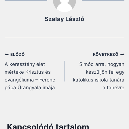
Szalay László
Bejegyzés
ELŐZŐ
KÖVETKEZŐ
A keresztény élet
5 mód arra, hogyan
navigáció
mértéke Krisztus és
készüljön fel egy
evangéliuma – Ferenc
katolikus iskola tanára
pápa Úrangyala imája
a tanévre
Kapcsolódó tartalom