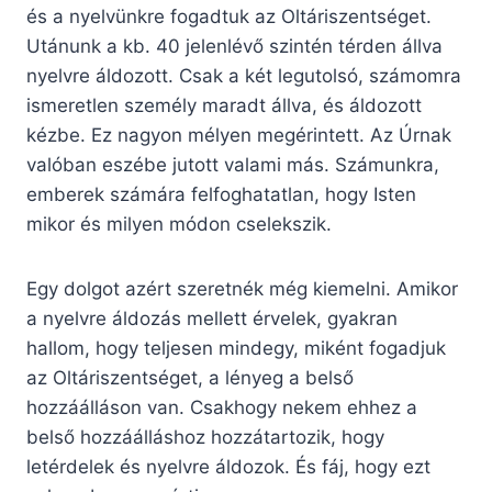
és a nyelvünkre fogadtuk az Oltáriszentséget.
Utánunk a kb. 40 jelenlévő szintén térden állva
nyelvre áldozott. Csak a két legutolsó, számomra
ismeretlen személy maradt állva, és áldozott
kézbe. Ez nagyon mélyen megérintett. Az Úrnak
valóban eszébe jutott valami más. Számunkra,
emberek számára felfoghatatlan, hogy Isten
mikor és milyen módon cselekszik.
Egy dolgot azért szeretnék még kiemelni. Amikor
a nyelvre áldozás mellett érvelek, gyakran
hallom, hogy teljesen mindegy, miként fogadjuk
az Oltáriszentséget, a lényeg a belső
hozzáálláson van. Csakhogy nekem ehhez a
belső hozzáálláshoz hozzátartozik, hogy
letérdelek és nyelvre áldozok. És fáj, hogy ezt