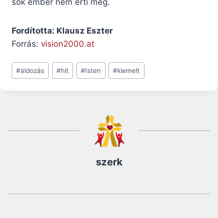
sok ember nem érti meg.
Fordította: Klausz Eszter
Forrás:
vision2000.at
Post
#
áldozás
#
hit
#
Isten
#
kiemelt
Tags:
szerk