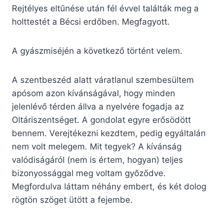
Rejtélyes eltűnése után fél évvel találták meg a
holttestét a Bécsi erdőben. Megfagyott.
A gyászmiséjén a következő történt velem.
A szentbeszéd alatt váratlanul szembesültem
apósom azon kívánságával, hogy minden
jelenlévő térden állva a nyelvére fogadja az
Oltáriszentséget. A gondolat egyre erősödött
bennem. Verejtékezni kezdtem, pedig egyáltalán
nem volt melegem. Mit tegyek? A kívánság
valódiságáról (nem is értem, hogyan) teljes
bizonyossággal meg voltam győződve.
Megfordulva láttam néhány embert, és két dolog
rögtön szöget ütött a fejembe.