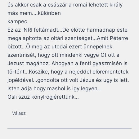
és akkor csak a császár a romai lehetett király
más mem….különben
kampec…
Ez az INRI feltámadt…De elötte harmadnap este
megalapitotta az oltári szentséget…Amit Péterre
bizott…Ö meg az utodai ezert ünnepelnek
szentmisét, hogy ott mindenki vegye Öt ott a
Jezust magához. Ahogyan a fenti gyaszmisén is
történt…Köszike, hogy a nejeddel elörementetek
jopéldával…gondolta ott volt Jézus és ugy is lett.
Isten adja hogy mashol is igy legyen…
Osli szüz könylrögjérettünk…
Válasz