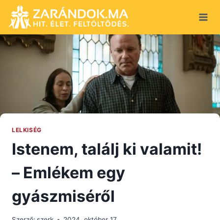
Skip
to
content
LELKISÉG
Istenem, találj ki valamit!
– Emlékem egy
gyászmiséről
Szerző:
szerk
2024. október 17.