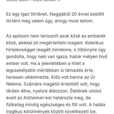
Ez egy igaz történet. Nagyjából 20 évvel ezelőtt
történt meg velem úgy, ahogy most leírom.
Az apósom nem tartozott azok közé az emberek
közé, akikkel jól megértettem magam. Kolerikus
hirtelenséggel reagált mindenre, s többnyire úgy
gondolta, hogy neki van igaza, habár mélyen hívő
ember volt. Ha a jelenlétében a hitet a
legcsekélyebb mértékben is támadás érte,
hevesen védelmezte. Erős volt benne az Úr
félelme. Számára magától értetődő volt, hogy
térden állva, nyelvre áldozzon. Életének utolsó
éveit az Alzheimer-kór határozta meg, de
fizikailag mindig egészséges és fitt volt. A halála
tragikus körülmények között következett be.