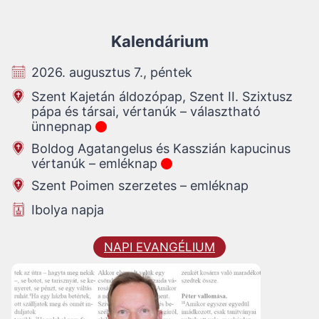
Kalendárium
2026. augusztus 7., péntek
Szent Kajetán áldozópap, Szent II. Szixtusz
pápa és társai, vértanúk – választható
ünnepnap
Boldog Agatangelus és Kasszián kapucinus
vértanúk – emléknap
Szent Poimen szerzetes – emléknap
Ibolya napja
NAPI EVANGÉLIUM