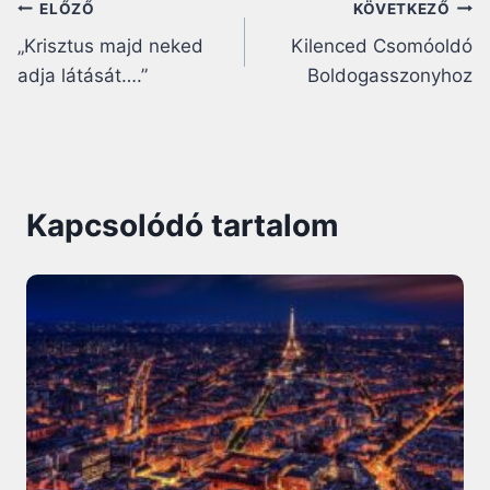
Bejegyzés
ELŐZŐ
KÖVETKEZŐ
„Krisztus majd neked
Kilenced Csomóoldó
navigáció
adja látását….”
Boldogasszonyhoz
Kapcsolódó tartalom