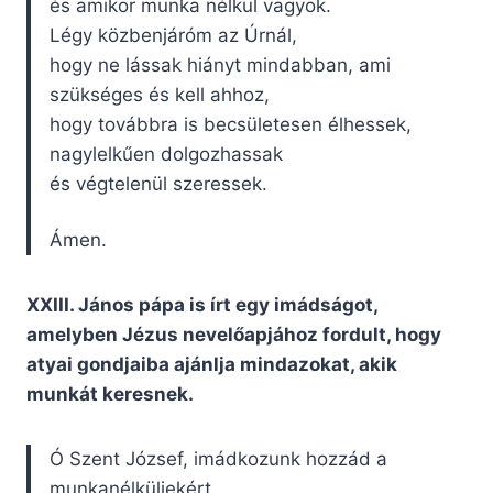
és amikor munka nélkül vagyok.
Légy közbenjáróm az Úrnál,
hogy ne lássak hiányt mindabban, ami
szükséges és kell ahhoz,
hogy továbbra is becsületesen élhessek,
nagylelkűen dolgozhassak
és végtelenül szeressek.
Ámen.
XXIII. János pápa is írt egy imádságot,
amelyben Jézus nevelőapjához fordult, hogy
atyai gondjaiba ajánlja mindazokat, akik
munkát keresnek.
Ó Szent József, imádkozunk hozzád a
munkanélküliekért,