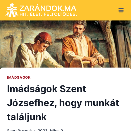
Skip
to
content
IMÁDSÁGOK
Imádságok Szent
Józsefhez, hogy munkát
találjunk
Szerző:
szerk
2023. július 9.