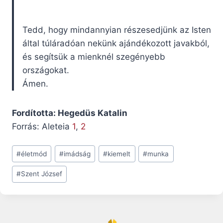
Tedd, hogy mindannyian részesedjünk az Isten
által túláradóan nekünk ajándékozott javakból,
és segítsük a mienknél szegényebb
országokat.
Ámen.
Fordította: Hegedüs Katalin
Forrás: Aleteia
1
,
2
Post
#
életmód
#
imádság
#
kiemelt
#
munka
Tags:
#
Szent József