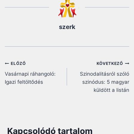
szerk
Bejegyzés
ELŐZŐ
KÖVETKEZŐ
Vasárnapi ráhangoló:
Szinodalitásról szóló
navigáció
Igazi feltöltődés
szinódus: 5 magyar
küldött a listán
Kapcsolódó tartalom