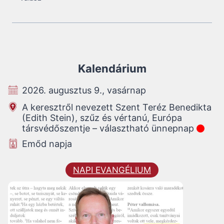
Kalendárium
2026. augusztus 9., vasárnap
A keresztről nevezett Szent Teréz Benedikta
(Edith Stein), szűz és vértanú, Európa
társvédőszentje – választható ünnepnap
Emőd napja
NAPI EVANGÉLIUM