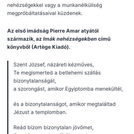
nehézségekkel vagy a munkanélküliség
megpróbáltatásaival küzdenek.
Az első imádság Pierre Amar atyától
származik, az
Imák nehézségekben
című
könyvből (Artège Kiadó).
Szent József, názáreti kézműves,
Te megismerted a betlehemi szállás
bizonytalanságát,
a szorongást, amikor Egyiptomba menekültél,
és a bizonytalanságot, amikor megtaláltad
Jézust a templomban.
Reád bízom bizonytalan jövőmet,