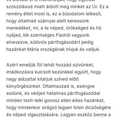
szószólásod miatt áldott meg minket az Úr. Ez a
remény éltet most is, ez a bizodalom lelkesít,
hogy oltalmad szárnyai alatt keressünk
menedéket, mi, a te néped, örökséged és hű
nyájad, kik szentséges Fiadról vagyunk
elnevezve, különös pártfogásodért pedig
hazánkat Mária országának hívjuk és valljuk.
Azért emeljük föl tehát hozzád szívünket,
imádkozásra kulcsolt kezünkkel együtt, hogy
nagy alázattal kitárjuk színed előtt
könyörgésünket. Oltalmazzad is, esengve
esdünk, és védjed hatalmas pártfogásoddal
minden testi-lelki gonosz ellen édes hazánkat,
hogy mindenkor virágzó legyen Isten dicsőségére
és néped vigasztalására. Legyen eszköz benne a