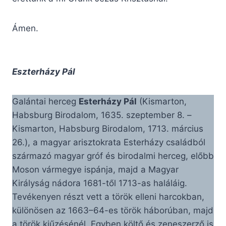
Ámen.
Eszterházy Pál
Galántai herceg
Esterházy Pál
(Kismarton,
Habsburg Birodalom, 1635. szeptember 8. –
Kismarton, Habsburg Birodalom, 1713. március
26.), a magyar arisztokrata Esterházy családból
származó magyar gróf és birodalmi herceg, előbb
Moson vármegye ispánja, majd a Magyar
Királyság nádora 1681-től 1713-as haláláig.
Tevékenyen részt vett a török elleni harcokban,
különösen az 1663–64-es török háborúban, majd
a török kiűzésénél. Egyben költő és zeneszerző is