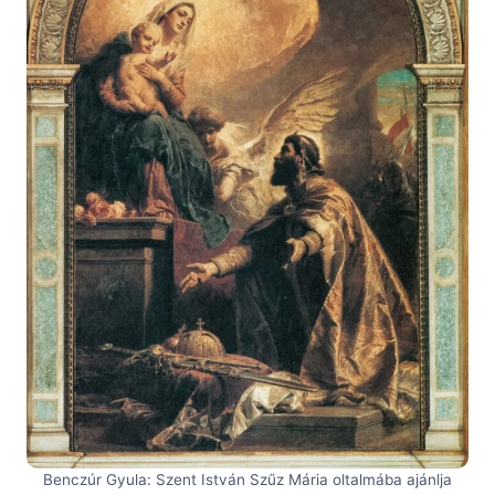
Benczúr Gyula: Szent István Szűz Mária oltalmába ajánlja