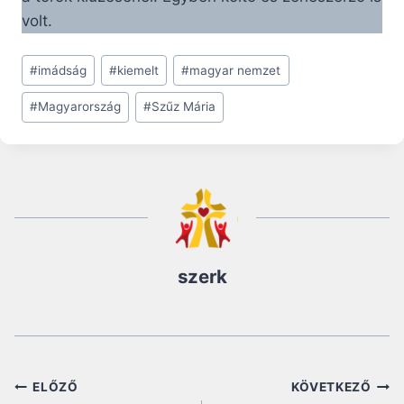
volt.
Post
#
imádság
#
kiemelt
#
magyar nemzet
Tags:
#
Magyarország
#
Szűz Mária
szerk
Bejegyzés
ELŐZŐ
KÖVETKEZŐ