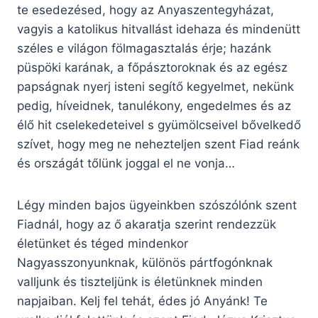
te esedezésed, hogy az Anyaszentegyházat,
vagyis a katolikus hitvallást idehaza és mindenütt
széles e világon fölmagasztalás érje; hazánk
püspöki karának, a főpásztoroknak és az egész
papságnak nyerj isteni segítő kegyelmet, nekünk
pedig, híveidnek, tanulékony, engedelmes és az
élő hit cselekedeteivel s gyümölcseivel bővelkedő
szívet, hogy meg ne nehezteljen szent Fiad reánk
és országát tőlünk joggal el ne vonja…
Légy minden bajos ügyeinkben szószólónk szent
Fiadnál, hogy az ő akaratja szerint rendezzük
életünket és téged mindenkor
Nagyasszonyunknak, különös pártfogónknak
valljunk és tiszteljünk is életünknek minden
napjaiban. Kelj fel tehát, édes jó Anyánk! Te