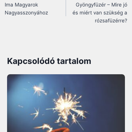
Ima Magyarok
Gyöngyfüzér – Mire jó
navigáció
Nagyasszonyához
és miért van szükség a
rózsafüzérre?
Kapcsolódó tartalom