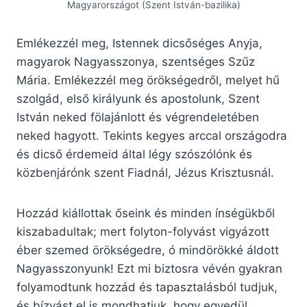
Magyarországot (Szent István-bazilika)
Emlékezzél meg, Istennek dicsőséges Anyja,
magyarok Nagyasszonya, szentséges Szűz
Mária. Emlékezzél meg örökségedről, melyet hű
szolgád, első királyunk és apostolunk, Szent
István neked fölajánlott és végrendeletében
neked hagyott. Tekints kegyes arccal országodra
és dicső érdemeid által légy szószólónk és
közbenjárónk szent Fiadnál, Jézus Krisztusnál.
Hozzád kiállottak őseink és minden ínségükből
kiszabadultak; mert folyton-folyvást vigyázott
éber szemed örökségedre, ó mindörökké áldott
Nagyasszonyunk! Ezt mi biztosra vévén gyakran
folyamodtunk hozzád és tapasztalásból tudjuk,
és bízvást el is mondhatjuk, hogy egyedül