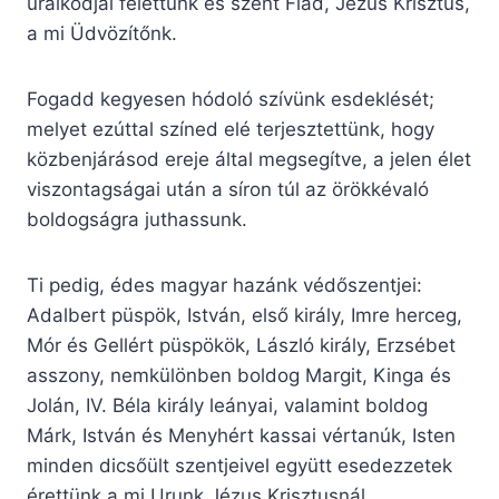
uralkodjál felettünk és szent Fiad, Jézus Krisztus,
a mi Üdvözítőnk.
Fogadd kegyesen hódoló szívünk esdeklését;
melyet ezúttal színed elé terjesztettünk, hogy
közbenjárásod ereje által megsegítve, a jelen élet
viszontagságai után a síron túl az örökkévaló
boldogságra juthassunk.
Ti pedig, édes magyar hazánk védőszentjei:
Adalbert püspök, István, első király, Imre herceg,
Mór és Gellért püspökök, László király, Erzsébet
asszony, nemkülönben boldog Margit, Kinga és
Jolán, IV. Béla király leányai, valamint boldog
Márk, István és Menyhért kassai vértanúk, Isten
minden dicsőült szentjeivel együtt esedezzetek
érettünk a mi Urunk Jézus Krisztusnál.