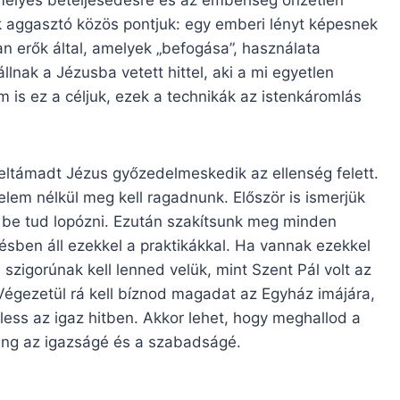
k aggasztó közös pontjuk: egy emberi lényt képesnek
an erők által, amelyek „befogása”, használata
lnak a Jézusba vetett hittel, aki a mi egyetlen
 is ez a céljuk, ezek a technikák az istenkáromlás
eltámadt Jézus győzedelmeskedik az ellenség felett.
elem nélkül meg kell ragadnunk. Először is ismerjük
 be tud lopózni. Ezután szakítsunk meg minden
ésben áll ezekkel a praktikákkal. Ha vannak ezekkel
szigorúnak kell lenned velük, mint Szent Pál volt az
 Végezetül rá kell bíznod magadat az Egyház imájára,
less az igaz hitben. Akkor lehet, hogy meghallod a
hang az igazságé és a szabadságé.