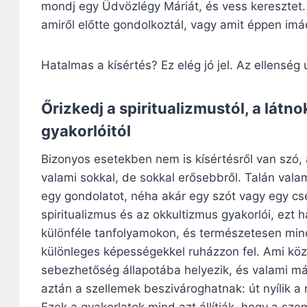
mondj egy Üdvözlégy Máriát, és vess keresztet.
amiről előtte gondolkoztál, vagy amit éppen imá
Hatalmas a kísértés? Ez elég jó jel. Az ellenség
Őrizkedj a spiritualizmustól, a látn
gyakorlóitól
Bizonyos esetekben nem is kísértésről van szó
valami sokkal, de sokkal erősebbről. Talán valam
egy gondolatot, néha akár egy szót vagy egy cs
spiritualizmus és az okkultizmus gyakorlói, ezt 
különféle tanfolyamokon, és természetesen mind
különleges képességekkel ruházzon fel. Ami köz
sebezhetőség állapotába helyezik, és valami más,
aztán a szellemek beszivároghatnak: út nyílik 
Ezek a gyakorlatok mind azt állítják, hogy a sz