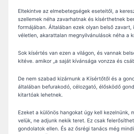
Eltekintve az elmebetegségek eseteitől, a kere
szellemek néha zavarhatnak és kísérthetnek be
formájában. Általában ezek olyan belső zavart, 
véletlen, akarattalan megnyilvánulások néha a kís
Sok kísértés van ezen a világon, és vannak bels
kitéve. amikor „a saját kívánsága vonzza és csáb
De nem szabad kizárnunk a Kísértőtől és a gon
általában befurakodó, célozgató, élősködő gond
kitartóak lehetnek.
Ezeket a különös hangokat úgy kell kezelnünk, 
velük, ne adjunk nekik teret. Ez csak felerősíth
gondolatok ellen. És az ősrégi tanács még mindig