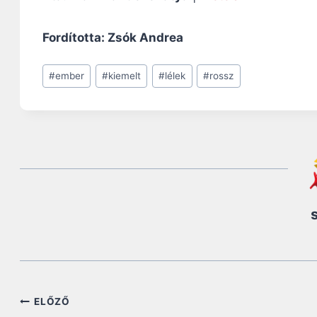
Fordította: Zsók Andrea
Post
#
ember
#
kiemelt
#
lélek
#
rossz
Tags:
Bejegyzés
ELŐZŐ