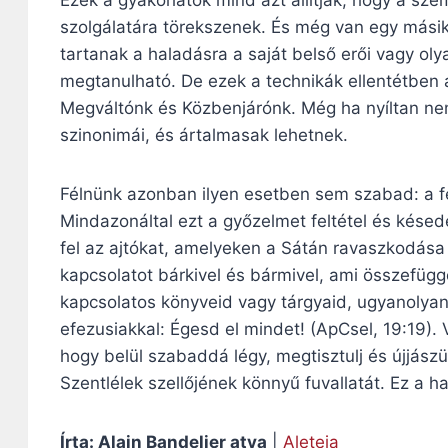
szolgálatára törekszenek. És még van egy mási
tartanak a haladásra a saját belső erői vagy oly
megtanulható. De ezek a technikák ellentétben ál
Megváltónk és Közbenjárónk. Még ha nyíltan nem
szinonimái, és ártalmasak lehetnek.
Félnünk azonban ilyen esetben sem szabad: a f
Mindazonáltal ezt a győzelmet feltétel és késed
fel az ajtókat, amelyeken a Sátán ravaszkodása
kapcsolatot bárkivel és bármivel, ami összefügg
kapcsolatos könyveid vagy tárgyaid, ugyanolyan 
efezusiakkal: Égesd el mindet! (ApCsel, 19:19).
hogy belül szabaddá légy, megtisztulj és újjászü
Szentlélek szellőjének könnyű fuvallatát. Ez a 
Írta: Alain Bandelier atya
|
Aleteia