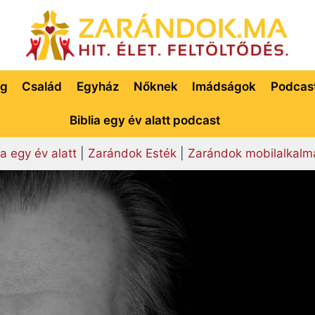
ég
Család
Egyház
Nőknek
Imádságok
Podcas
Biblia egy év alatt podcast
ia egy év alatt
|
Zarándok Esték
|
Zarándok mobilalkalm