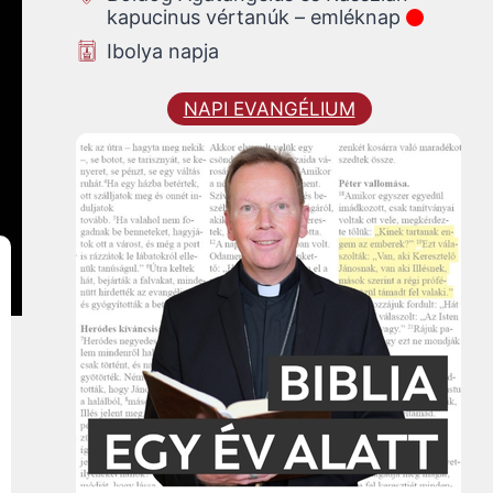
kapucinus vértanúk – emléknap
Ibolya napja
NAPI EVANGÉLIUM