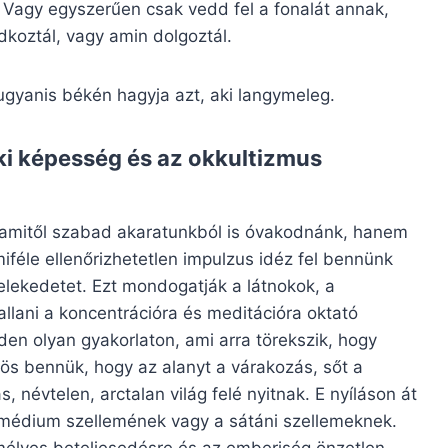
 Vagy egyszerűen csak vedd fel a fonalát annak,
dkoztál, vagy amin dolgoztál.
 ugyanis békén hagyja azt, aki langymeleg.
oki képesség és az okkultizmus
, amitől szabad akaratunkból is óvakodnánk, hanem
iféle ellenőrizhetetlen impulzus idéz fel bennünk
elekedetet. Ezt mondogatják a látnokok, a
hallani a koncentrációra és meditációra oktató
en olyan gyakorlaton, ami arra törekszik, hogy
ös bennük, hogy az alanyt a várakozás, sőt a
 névtelen, arctalan világ felé nyitnak. E nyíláson át
a médium szellemének vagy a sátáni szellemeknek.
emélyes beteljesedésre és az emberiség önzetlen