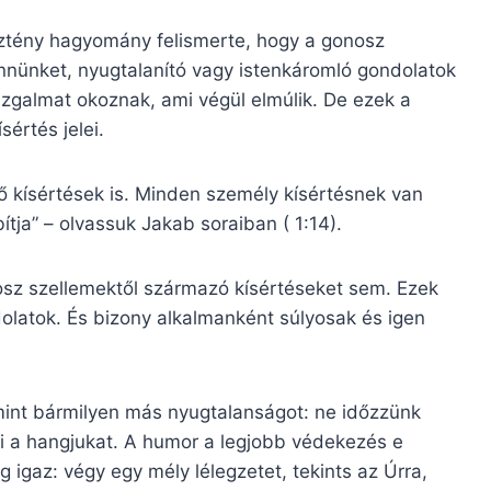
sztény hagyomány felismerte, hogy a gonosz
nnünket, nyugtalanító vagy istenkáromló gondolatok
izgalmat okoznak, ami végül elmúlik. De ezek a
értés jelei.
ő kísértések is. Minden személy kísértésnek van
ítja” – olvassuk Jakab soraiban ( 1:14).
osz szellemektől származó kísértéseket sem. Ezek
olatok. És bizony alkalmanként súlyosak és igen
mint bármilyen más nyugtalanságot: ne időzzünk
eti a hangjukat. A humor a legjobb védekezés e
 igaz: végy egy mély lélegzetet, tekints az Úrra,