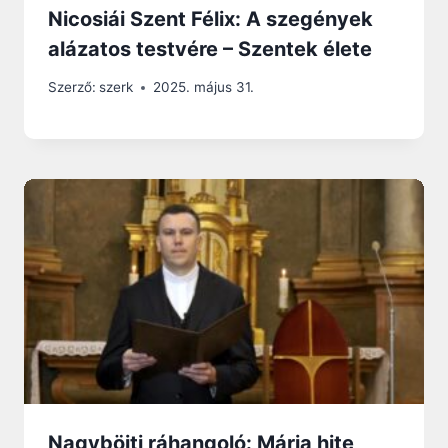
Nicosiái Szent Félix: A szegények
alázatos testvére – Szentek élete
Szerző:
szerk
2025. május 31.
Nagyböjti ráhangoló: Mária hite