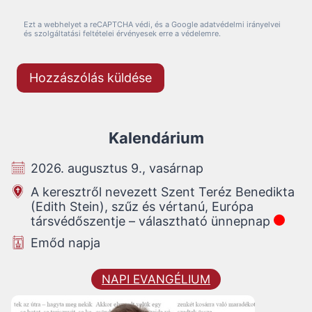
Ezt a webhelyet a reCAPTCHA védi, és a Google adatvédelmi irányelvei
és szolgáltatási feltételei érvényesek erre a védelemre.
Kalendárium
2026. augusztus 9., vasárnap
A keresztről nevezett Szent Teréz Benedikta
(Edith Stein), szűz és vértanú, Európa
társvédőszentje – választható ünnepnap
Emőd napja
NAPI EVANGÉLIUM