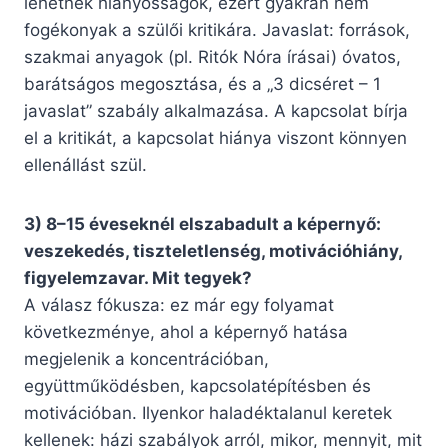
lehetnek hiányosságok, ezért gyakran nem
fogékonyak a szülői kritikára. Javaslat: források,
szakmai anyagok (pl. Ritók Nóra írásai) óvatos,
barátságos megosztása, és a „3 dicséret – 1
javaslat” szabály alkalmazása. A kapcsolat bírja
el a kritikát, a kapcsolat hiánya viszont könnyen
ellenállást szül.
3) 8–15 éveseknél elszabadult a képernyő:
veszekedés, tiszteletlenség, motivációhiány,
figyelemzavar. Mit tegyek?
A válasz fókusza: ez már egy folyamat
következménye, ahol a képernyő hatása
megjelenik a koncentrációban,
együttműködésben, kapcsolatépítésben és
motivációban. Ilyenkor haladéktalanul keretek
kellenek: házi szabályok arról, mikor, mennyit, mit