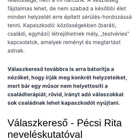
felelőssége, nem a mi harcunk. A veszteség
fájdalmas lehet, de nem szabad a későbbi élet
minden helyzetét erre épített sérülés-hordozássá
tenni. Kapaszkodó: közösségekben (baráti,
családi, egyházi) létrejöhetnek mély, „testvéries”
kapcsolatok, amelyek reményt és megtartást
adnak.
Válaszkereső továbbra is arra bátorítja a
nézőket, hogy írják meg konkrét helyzeteiket,
mert bár egy műsor nem helyettesíti a
családterápiát, rövid, irányt adó válaszokkal
sok családnak lehet kapaszkodót nyújtani.