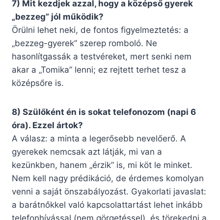
7) Mit kezdjek azzal, hogy a középső gyerek
„bezzeg” jól működik?
Örülni lehet neki, de fontos figyelmeztetés: a
„bezzeg-gyerek” szerep romboló. Ne
hasonlítgassák a testvéreket, mert senki nem
akar a „Tomika” lenni; ez rejtett terhet tesz a
középsőre is.
8) Szülőként én is sokat telefonozom (napi 6
óra). Ezzel ártok?
A válasz: a minta a legerősebb nevelőerő. A
gyerekek nemcsak azt látják, mi van a
kezünkben, hanem „érzik” is, mi köt le minket.
Nem kell nagy prédikáció, de érdemes komolyan
venni a saját önszabályozást. Gyakorlati javaslat:
a barátnőkkel való kapcsolattartást lehet inkább
telefonhívással (nem görgetéssel), és törekedni a