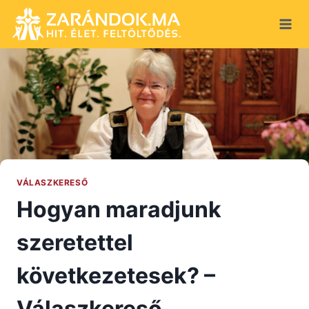
Skip
to
content
VÁLASZKERESŐ
Hogyan maradjunk
szeretettel
következetesek? –
Válaszkereső