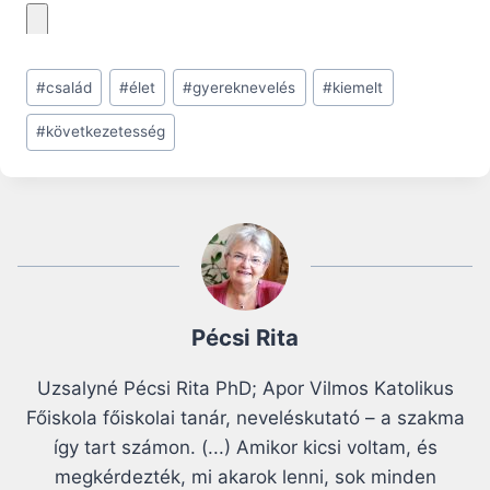
Post
#
család
#
élet
#
gyereknevelés
#
kiemelt
Tags:
#
következetesség
Pécsi Rita
Uzsalyné Pécsi Rita PhD; Apor Vilmos Katolikus
Főiskola főiskolai tanár, neveléskutató – a szakma
így tart számon. (...) Amikor kicsi voltam, és
megkérdezték, mi akarok lenni, sok minden