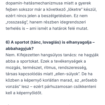
dopamin-hatásmechanizmusa miatt a gyerek
fejben sokszor már a következő „löketre” készül,
ezért nincs jelen a beszélgetésben. Ez nem
„rosszaság”, hanem részben idegrendszeri
terhelés is – ami ismét a határok felé mutat.
6) A sportot (tánc, lovaglás) is elhanyagolja –
abbahagyjuk?
Nem. Kifejezetten hangsúlyos tanács: ne hagyják
abba a sportokat. Ezek a tevékenységek a
mozgás, természet, ritmus, rendszeresség,
társas kapcsolódás miatt „ellen-súlyok”. De ha
közben a képernyő korlátlan marad, az „erősebb
vonzás” lesz – ezért párhuzamosan csökkenteni
kell a képernyőidőt.