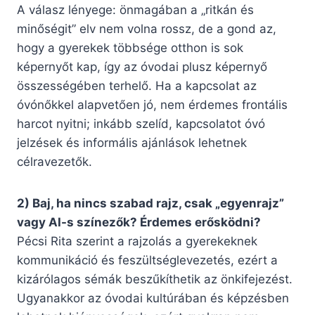
A válasz lényege: önmagában a „ritkán és
minőségit” elv nem volna rossz, de a gond az,
hogy a gyerekek többsége otthon is sok
képernyőt kap, így az óvodai plusz képernyő
összességében terhelő. Ha a kapcsolat az
óvónőkkel alapvetően jó, nem érdemes frontális
harcot nyitni; inkább szelíd, kapcsolatot óvó
jelzések és informális ajánlások lehetnek
célravezetők.
2) Baj, ha nincs szabad rajz, csak „egyenrajz”
vagy AI-s színezők? Érdemes erősködni?
Pécsi Rita szerint a rajzolás a gyerekeknek
kommunikáció és feszültséglevezetés, ezért a
kizárólagos sémák beszűkíthetik az önkifejezést.
Ugyanakkor az óvodai kultúrában és képzésben