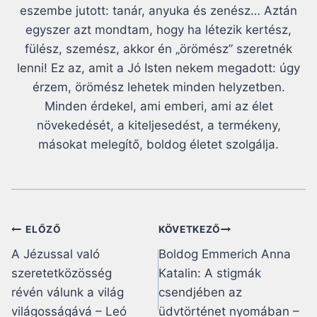
eszembe jutott: tanár, anyuka és zenész… Aztán
egyszer azt mondtam, hogy ha létezik kertész,
fülész, szemész, akkor én „örömész” szeretnék
lenni! Ez az, amit a Jó Isten nekem megadott: úgy
érzem, örömész lehetek minden helyzetben.
Minden érdekel, ami emberi, ami az élet
növekedését, a kiteljesedést, a termékeny,
másokat melegítő, boldog életet szolgálja.
Bejegyzés
ELŐZŐ
KÖVETKEZŐ
A Jézussal való
Boldog Emmerich Anna
navigáció
szeretetközösség
Katalin: A stigmák
révén válunk a világ
csendjében az
világosságává – Leó
üdvtörténet nyomában –