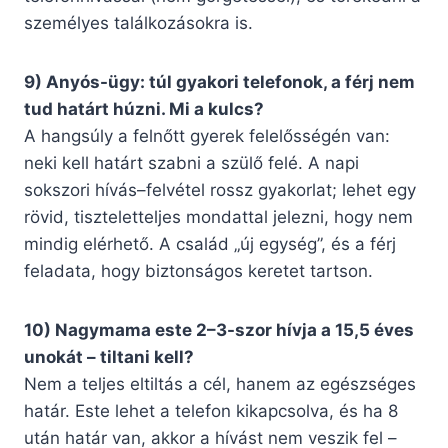
személyes találkozásokra is.
9) Anyós-ügy: túl gyakori telefonok, a férj nem
tud határt húzni. Mi a kulcs?
A hangsúly a felnőtt gyerek felelősségén van:
neki kell határt szabni a szülő felé. A napi
sokszori hívás–felvétel rossz gyakorlat; lehet egy
rövid, tiszteletteljes mondattal jelezni, hogy nem
mindig elérhető. A család „új egység”, és a férj
feladata, hogy biztonságos keretet tartson.
10) Nagymama este 2–3-szor hívja a 15,5 éves
unokát – tiltani kell?
Nem a teljes eltiltás a cél, hanem az egészséges
határ. Este lehet a telefon kikapcsolva, és ha 8
után határ van, akkor a hívást nem veszik fel –