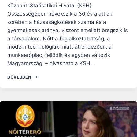
Központi Statisztikai Hivatal (KSH).
Összességében növekszik a 30 év alattiak
körében a házasságkötések száma és a
gyermekesek aránya, viszont emellett öregszik is
a társadalom. Nőtt a foglalkoztatottság, a
modern technológiák miatt átrendeződik a
munkaerőpiac, fejlődik és egyben változik
Magyarország. – olvasható a KSH…
25%-
BŐVEBBEN
AL
KEVESEBBEN
VALLOTTÁK
MAGUKAT
KATOLIKUSNAK
MAGYARORSZÁGON