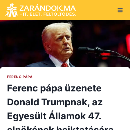
Skip
to
content
FERENC PÁPA
Ferenc pápa üzenete
Donald Trumpnak, az
Egyesült Államok 47.
elnökének beiktatására