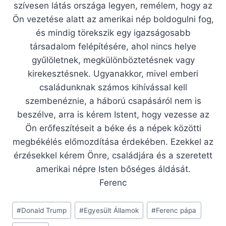
szívesen látás országa legyen, remélem, hogy az
Ön vezetése alatt az amerikai nép boldogulni fog,
és mindig törekszik egy igazságosabb
társadalom felépítésére, ahol nincs helye
gyűlöletnek, megkülönböztetésnek vagy
kirekesztésnek. Ugyanakkor, mivel emberi
családunknak számos kihívással kell
szembenéznie, a háború csapásáról nem is
beszélve, arra is kérem Istent, hogy vezesse az
Ön erőfeszítéseit a béke és a népek közötti
megbékélés előmozdítása érdekében. Ezekkel az
érzésekkel kérem Önre, családjára és a szeretett
amerikai népre Isten bőséges áldását.
Ferenc
Post
#
Donald Trump
#
Egyesült Államok
#
Ferenc pápa
Tags: