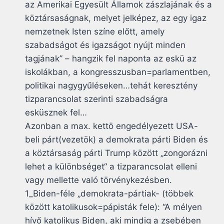
az Amerikai Egyesült Államok zászlajának és a
köztársaságnak, melyet jelképez, az egy igaz
nemzetnek Isten színe előtt, amely
szabadságot és igazságot nyújt minden
tagjának” – hangzik fel naponta az eskü az
iskolákban, a kongresszusban=parlamentben,
politikai nagygyűléseken…tehát keresztény
tizparancsolat szerinti szabadságra
esküsznek fel…
Azonban a max. kettö engedélyezett USA-
beli párt(vezetök) a demokrata párti Biden és
a köztársaság párti Trump között „zongorázni
lehet a különbséget“ a tizparancsolat elleni
vagy mellette való törvénykezésben.
1_Biden-féle „demokrata-pártiak- (többek
között katolikusok=pápisták fele): “A mélyen
hívő katolikus Biden, aki mindig a zsebében