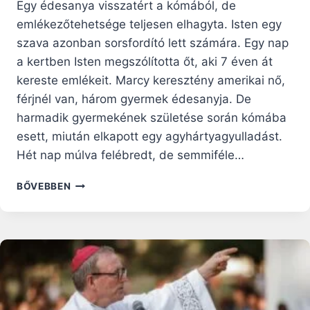
Egy édesanya visszatért a kómából, de
emlékezőtehetsége teljesen elhagyta. Isten egy
szava azonban sorsfordító lett számára. Egy nap
a kertben Isten megszólította őt, aki 7 éven át
kereste emlékeit. Marcy keresztény amerikai nő,
férjnél van, három gyermek édesanyja. De
harmadik gyermekének születése során kómába
esett, miután elkapott egy agyhártyagyulladást.
Hét nap múlva felébredt, de semmiféle…
„EZÉRT
BŐVEBBEN
MENTETTELEK
MEG”
–
EGY
KÓMÁBÓL
FELÉBREDT
ÉDESANYA
MEGRENDÍTŐ