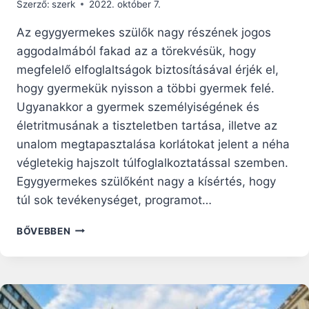
Szerző:
szerk
2022. október 7.
Az egygyermekes szülők nagy részének jogos
aggodalmából fakad az a törekvésük, hogy
megfelelő elfoglaltságok biztosításával érjék el,
hogy gyermekük nyisson a többi gyermek felé.
Ugyanakkor a gyermek személyiségének és
életritmusának a tiszteletben tartása, illetve az
unalom megtapasztalása korlátokat jelent a néha
végletekig hajszolt túlfoglalkoztatással szemben.
Egygyermekes szülőként nagy a kísértés, hogy
túl sok tevékenységet, programot…
MILYEN
BŐVEBBEN
MÉRTÉKBEN
SZÜKSÉGES
ELFOGLALNI
AZ
EGYKÉKET?