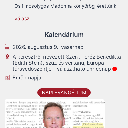
Osli mosolygos Madonna könyörögj érettünk
Válasz
Kalendárium
2026. augusztus 9., vasárnap
A keresztről nevezett Szent Teréz Benedikta
(Edith Stein), szűz és vértanú, Európa
társvédőszentje – választható ünnepnap
Emőd napja
NAPI EVANGÉLIUM