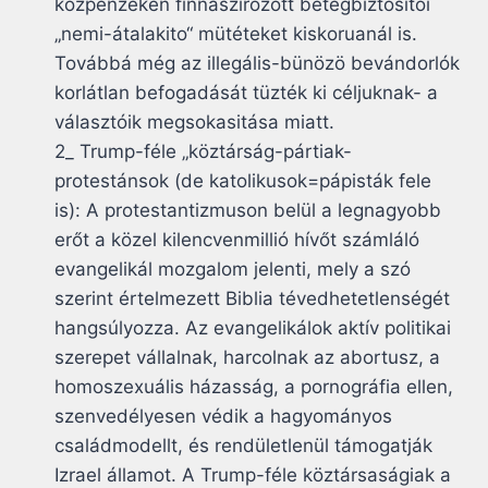
közpénzeken finnaszirozott betegbiztosítói
„nemi-átalakito“ mütéteket kiskoruanál is.
Továbbá még az illegális-bünözö bevándorlók
korlátlan befogadását tüzték ki céljuknak- a
választóik megsokasitása miatt.
2_ Trump-féle „köztárság-pártiak-
protestánsok (de katolikusok=pápisták fele
is): A protestantizmuson belül a legnagyobb
erőt a közel kilencvenmillió hívőt számláló
evangelikál mozgalom jelenti, mely a szó
szerint értelmezett Biblia tévedhetetlenségét
hangsúlyozza. Az evangelikálok aktív politikai
szerepet vállalnak, harcolnak az abortusz, a
homoszexuális házasság, a pornográfia ellen,
szenvedélyesen védik a hagyományos
családmodellt, és rendületlenül támogatják
Izrael államot. A Trump-féle köztársaságiak a