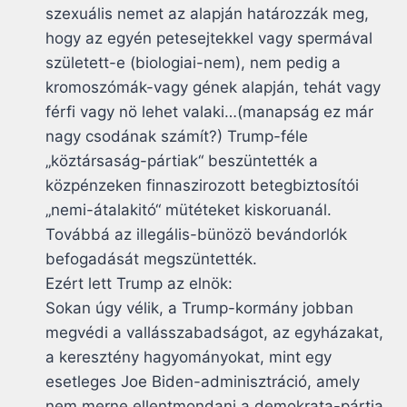
szexuális nemet az alapján határozzák meg,
hogy az egyén petesejtekkel vagy spermával
született-e (biologiai-nem), nem pedig a
kromoszómák-vagy gének alapján, tehát vagy
férfi vagy nö lehet valaki…(manapság ez már
nagy csodának számít?) Trump-féle
„köztársaság-pártiak“ beszüntették a
közpénzeken finnaszirozott betegbiztosítói
„nemi-átalakitó“ mütéteket kiskoruanál.
Továbbá az illegális-bünözö bevándorlók
befogadását megszüntették.
Ezért lett Trump az elnök:
Sokan úgy vélik, a Trump-kormány jobban
megvédi a vallásszabadságot, az egyházakat,
a keresztény hagyományokat, mint egy
esetleges Joe Biden-adminisztráció, amely
nem merne ellentmondani a demokrata-pártja