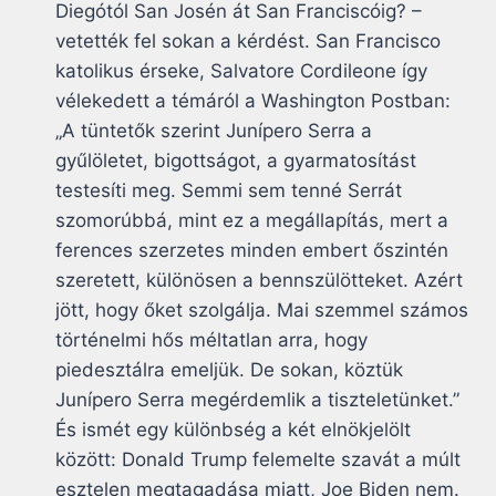
Diegótól San Josén át San Franciscóig? –
vetették fel sokan a kérdést. San Francisco
katolikus érseke, Salvatore Cordileone így
vélekedett a témáról a Washington Postban:
„A tüntetők szerint Junípero Serra a
gyűlöletet, bigottságot, a gyarmatosítást
testesíti meg. Semmi sem tenné Serrát
szomorúbbá, mint ez a megállapítás, mert a
ferences szerzetes minden embert őszintén
szeretett, különösen a bennszülötteket. Azért
jött, hogy őket szolgálja. Mai szemmel számos
történelmi hős méltatlan arra, hogy
piedesztálra emeljük. De sokan, köztük
Junípero Serra megérdemlik a tiszteletünket.”
És ismét egy különbség a két elnökjelölt
között: Donald Trump felemelte szavát a múlt
esztelen megtagadása miatt, Joe Biden nem.