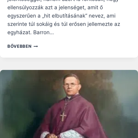
ellensúlyozzák azt a jelenséget, amit ő
egyszerűen a „hit elbutításának” nevez, ami
szerinte túl sokáig és túl erősen jellemezte az
egyházat. Barron…
ROBERT
BŐVEBBEN
BARRON
PÜSPÖK:
„TÚL
SOKÁIG
BUTÍTOTTUK
LE
A
HITET!”