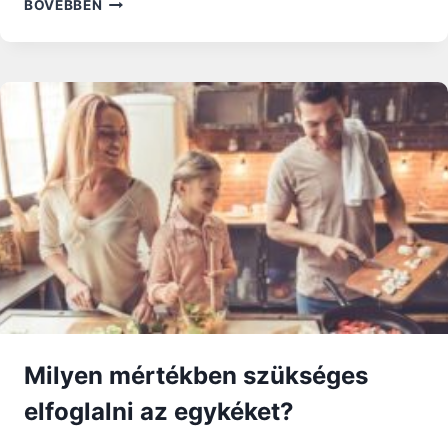
ÉSZTORSZÁGI
BŐVEBBEN
VÉRTANÚ
ÉRSEKET
AVATNAK
BOLDOGGÁ
TALLINNBAN
Milyen mértékben szükséges
elfoglalni az egykéket?