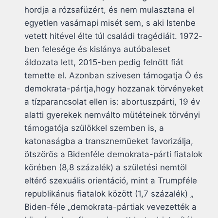
hordja a rózsafüzért, és nem mulasztana el
egyetlen vasárnapi misét sem, s aki Istenbe
vetett hitével élte túl családi tragédiáit. 1972-
ben felesége és kislánya autóbaleset
áldozata lett, 2015-ben pedig felnőtt fiát
temette el. Azonban szivesen támogatja Ö és
demokrata-pártja,hogy hozzanak törvényeket
a tízparancsolat ellen is: abortuszpárti, 19 év
alatti gyerekek nemválto mütéteinek törvényi
támogatója szülökkel szemben is, a
katonaságba a transznemüeket favorizálja,
ötszörös a Bidenféle demokrata-párti fiatalok
körében (8,8 százalék) a születési nemtöl
eltérő szexuális orientáció, mint a Trumpféle
republikánus fiatalok között (1,7 százalék) „
Biden-féle „demokrata-pártiak vevezették a