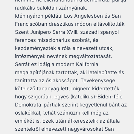
radikális baloldali szárnyának.
Idén nyáron például Los Angelesben és San
Franciscóban drasztikus módon eltávolították
Szent Junípero Serra XVIII. századi spanyol
ferences misszionárius szobrát, és
kezdeményezték a róla elnevezett utcák,
intézmények nevének megváltoztatását.
Serrát ez idáig a modern Kalifornia
megalapítójának tartották, aki letelepítette és
taníttatta az őslakosságot. Tevékenysége
kötelező tananyag lett, mígnem kiderítették,
hogy szigorúan, egyes (katolikus)-Biden-féle
Demokrata-pártiak szerint kegyetlenül bánt az
őslakókkal, tehát száműzni kell még az
emlékét is. Ezek után átkeresztelik az általa
szentekről elnevezett nagyvárosokat San