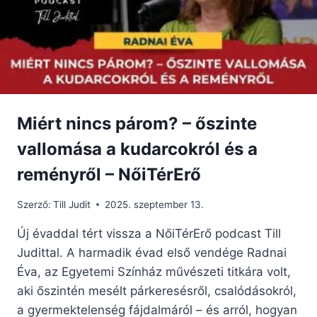
Miért nincs párom? – őszinte
vallomása a kudarcokról és a
reményről – NőiTérErő
Szerző:
Till Judit
2025. szeptember 13.
Új évaddal tért vissza a NőiTérErő podcast Till
Judittal. A harmadik évad első vendége Radnai
Éva, az Egyetemi Színház művészeti titkára volt,
aki őszintén mesélt párkeresésről, csalódásokról,
a gyermektelenség fájdalmáról – és arról, hogyan