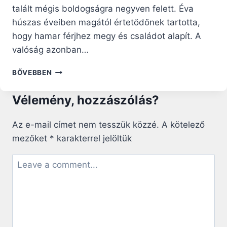
talált mégis boldogságra negyven felett. Éva
húszas éveiben magától értetődőnek tartotta,
hogy hamar férjhez megy és családot alapít. A
valóság azonban…
MIÉRT
BŐVEBBEN
NINCS
PÁROM?
Vélemény, hozzászólás?
–
ŐSZINTE
VALLOMÁSA
Az e-mail címet nem tesszük közzé.
A kötelező
A
mezőket
*
karakterrel jelöltük
KUDARCOKRÓL
ÉS
A
REMÉNYRŐL
–
NŐITÉRERŐ