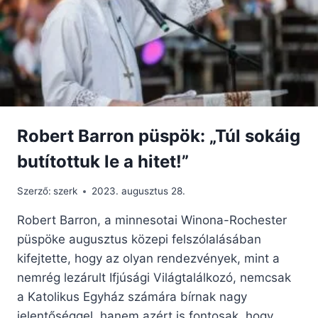
TÖRTÉNETE
Robert Barron püspök: „Túl sokáig
butítottuk le a hitet!”
Szerző:
szerk
2023. augusztus 28.
Robert Barron, a minnesotai Winona-Rochester
püspöke augusztus közepi felszólalásában
kifejtette, hogy az olyan rendezvények, mint a
nemrég lezárult Ifjúsági Világtalálkozó, nemcsak
a Katolikus Egyház számára bírnak nagy
jelentőséggel, hanem azért is fontosak, hogy