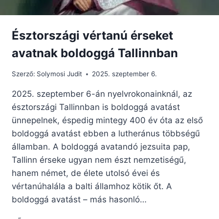
Észtországi vértanú érseket
avatnak boldoggá Tallinnban
Szerző:
Solymosi Judit
2025. szeptember 6.
2025. szeptember 6-án nyelvrokonainknál, az
észtországi Tallinnban is boldoggá avatást
ünnepelnek, éspedig mintegy 400 év óta az első
boldoggá avatást ebben a lutheránus többségű
államban. A boldoggá avatandó jezsuita pap,
Tallinn érseke ugyan nem észt nemzetiségű,
hanem német, de élete utolsó évei és
vértanúhalála a balti államhoz kötik őt. A
boldoggá avatást – más hasonló…