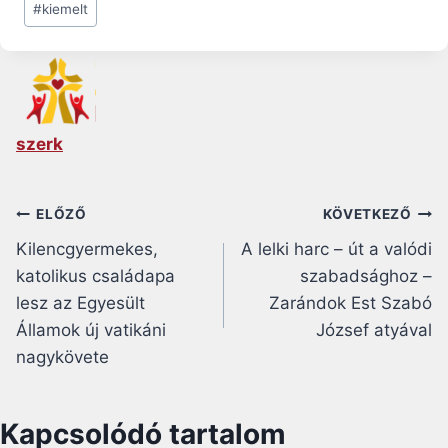
#
kiemelt
szerk
Bejegyzés
ELŐZŐ
KÖVETKEZŐ
Kilencgyermekes,
A lelki harc – út a valódi
navigáció
katolikus családapa
szabadsághoz –
lesz az Egyesült
Zarándok Est Szabó
Államok új vatikáni
József atyával
nagykövete
Kapcsolódó tartalom