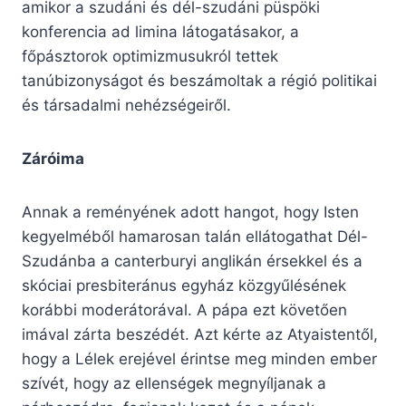
amikor a szudáni és dél-szudáni püspöki
konferencia ad limina látogatásakor, a
főpásztorok optimizmusukról tettek
tanúbizonyságot és beszámoltak a régió politikai
és társadalmi nehézségeiről.
Záróima
Annak a reményének adott hangot, hogy Isten
kegyelméből hamarosan talán ellátogathat Dél-
Szudánba a canterburyi anglikán érsekkel és a
skóciai presbiteránus egyház közgyűlésének
korábbi moderátorával. A pápa ezt követően
imával zárta beszédét. Azt kérte az Atyaistentől,
hogy a Lélek erejével érintse meg minden ember
szívét, hogy az ellenségek megnyíljanak a