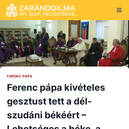
Skip
to
content
FERENC PÁPA
Ferenc pápa kivételes
gesztust tett a dél-
szudáni békéért –
Lehetséges a béke, a