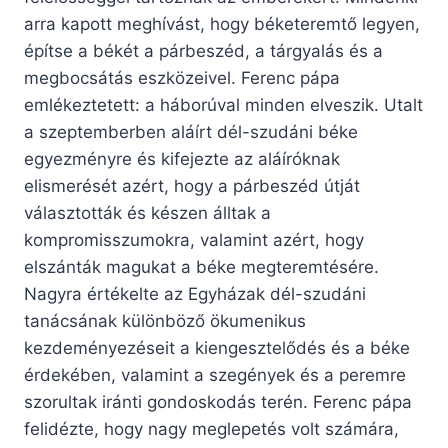
arra kapott meghívást, hogy béketeremtő legyen,
építse a békét a párbeszéd, a tárgyalás és a
megbocsátás eszközeivel. Ferenc pápa
emlékeztetett: a háborúval minden elveszik. Utalt
a szeptemberben aláírt dél-szudáni béke
egyezményre és kifejezte az aláíróknak
elismerését azért, hogy a párbeszéd útját
választották és készen álltak a
kompromisszumokra, valamint azért, hogy
elszánták magukat a béke megteremtésére.
Nagyra értékelte az Egyházak dél-szudáni
tanácsának különböző ökumenikus
kezdeményezéseit a kiengesztelődés és a béke
érdekében, valamint a szegények és a peremre
szorultak iránti gondoskodás terén. Ferenc pápa
felidézte, hogy nagy meglepetés volt számára,