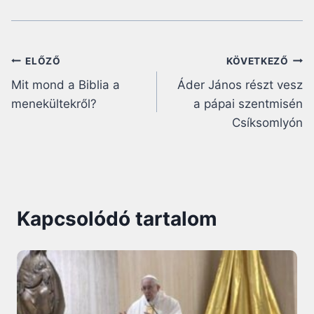
Bejegyzés
ELŐZŐ
KÖVETKEZŐ
Mit mond a Biblia a
Áder János részt vesz
navigáció
menekültekről?
a pápai szentmisén
Csíksomlyón
Kapcsolódó tartalom