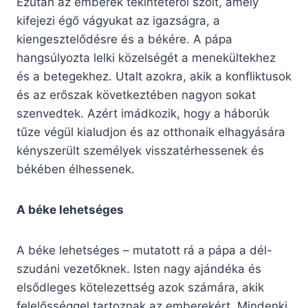
Ezután az emberek tekintetéről szólt, amely
kifejezi égő vágyukat az igazságra, a
kiengesztelődésre és a békére. A pápa
hangsúlyozta lelki közelségét a menekültekhez
és a betegekhez. Utalt azokra, akik a konfliktusok
és az erőszak következtében nagyon sokat
szenvedtek. Azért imádkozik, hogy a háborúk
tűze végül kialudjon és az otthonaik elhagyására
kényszerült személyek visszatérhessenek és
békében élhessenek.
A béke lehetséges
A béke lehetséges – mutatott rá a pápa a dél-
szudáni vezetőknek. Isten nagy ajándéka és
elsődleges kötelezettség azok számára, akik
felelősséggel tartoznak az emberekért. Mindenki