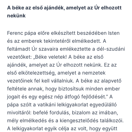
A béke az első ajándék, amelyet az Úr elhozott
nekünk
Ferenc pápa előre elkészített beszédében Isten
és az emberek tekintetéről elmélkedett. A
feltámadt Úr szavaira emlékeztette a dél-szudáni
vezetőket: „Béke veletek! A béke az első
ajándék, amelyet az Úr elhozott nekünk. Ez az
első elkötelezettség, amelyet a nemzetek
vezetőinek fel kell vállalniuk. A béke az alapvető
feltétele annak, hogy biztosítsuk minden ember
jogait és egy egész nép átfogó fejlődését.” A
pápa szólt a vatikáni lelkigyakorlat egyedülálló
mivoltáról: befelé fordulás, bizalom az imában,
mély elmélkedés és a kiengesztelődés találkozói.
A lelkigyakorlat egyik célja az volt, hogy együtt