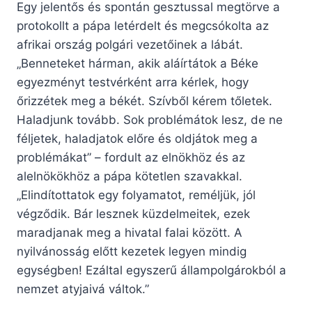
Egy jelentős és spontán gesztussal megtörve a
protokollt a pápa letérdelt és megcsókolta az
afrikai ország polgári vezetőinek a lábát.
„Benneteket hárman, akik aláírtátok a Béke
egyezményt testvérként arra kérlek, hogy
őrizzétek meg a békét. Szívből kérem tőletek.
Haladjunk tovább. Sok problémátok lesz, de ne
féljetek, haladjatok előre és oldjátok meg a
problémákat” – fordult az elnökhöz és az
alelnökökhöz a pápa kötetlen szavakkal.
„Elindítottatok egy folyamatot, reméljük, jól
végződik. Bár lesznek küzdelmeitek, ezek
maradjanak meg a hivatal falai között. A
nyilvánosság előtt kezetek legyen mindig
egységben! Ezáltal egyszerű állampolgárokból a
nemzet atyjaivá váltok.”