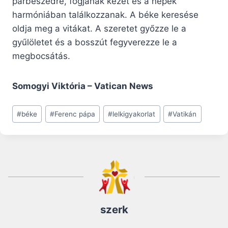
párbeszédre, fogjanak kezet és a népek
harmóniában találkozzanak. A béke keresése
oldja meg a vitákat. A szeretet győzze le a
gyűlöletet és a bosszút fegyverezze le a
megbocsátás.
Somogyi Viktória – Vatican News
Post
#
béke
#
Ferenc pápa
#
lelkigyakorlat
#
Vatikán
Tags:
szerk