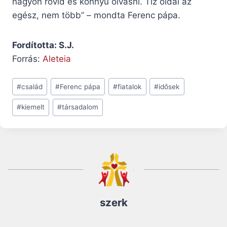
nagyon rövid és könnyű olvasni. Tíz oldal az
egész, nem több” – mondta Ferenc pápa.
Fordította: S.J.
Forrás:
Aleteia
Post
#
család
#
Ferenc pápa
#
fiatalok
#
idősek
Tags:
#
kiemelt
#
társadalom
szerk