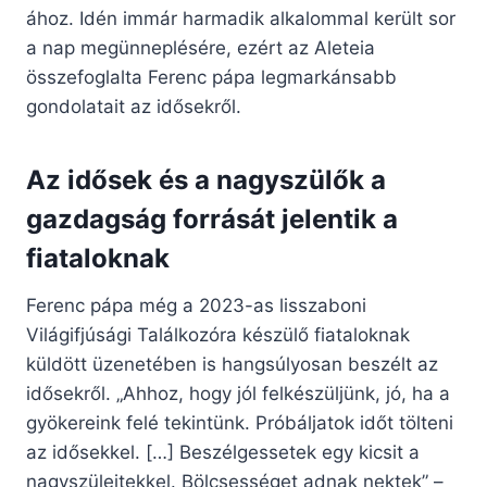
ához. Idén immár harmadik alkalommal került sor
a nap megünneplésére, ezért az Aleteia
összefoglalta Ferenc pápa legmarkánsabb
gondolatait az idősekről.
Az idősek és a nagyszülők a
gazdagság forrását jelentik a
fiataloknak
Ferenc pápa még a 2023-as lisszaboni
Világifjúsági Találkozóra készülő fiataloknak
küldött üzenetében is hangsúlyosan beszélt az
idősekről. „Ahhoz, hogy jól felkészüljünk, jó, ha a
gyökereink felé tekintünk. Próbáljatok időt tölteni
az idősekkel. […] Beszélgessetek egy kicsit a
nagyszüleitekkel. Bölcsességet adnak nektek” –