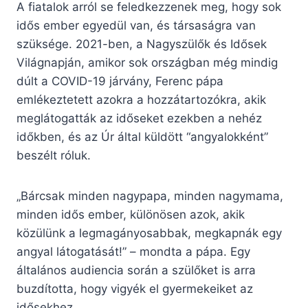
A fiatalok arról se feledkezzenek meg, hogy sok
idős ember egyedül van, és társaságra van
szüksége. 2021-ben, a Nagyszülők és Idősek
Világnapján, amikor sok országban még mindig
dúlt a COVID-19 járvány, Ferenc pápa
emlékeztetett azokra a hozzátartozókra, akik
meglátogatták az időseket ezekben a nehéz
időkben, és az Úr által küldött “angyalokként”
beszélt róluk.
„Bárcsak minden nagypapa, minden nagymama,
minden idős ember, különösen azok, akik
közülünk a legmagányosabbak, megkapnák egy
angyal látogatását!” – mondta a pápa. Egy
általános audiencia során a szülőket is arra
buzdította, hogy vigyék el gyermekeiket az
idősekhez.