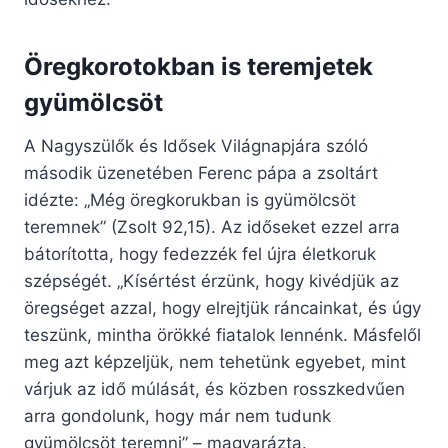
Öregkorotokban is teremjetek
gyümölcsöt
A Nagyszülők és Idősek Világnapjára szóló
második üzenetében Ferenc pápa a zsoltárt
idézte: „Még öregkorukban is gyümölcsöt
teremnek” (Zsolt 92,15). Az időseket ezzel arra
bátorította, hogy fedezzék fel újra életkoruk
szépségét. „Kísértést érzünk, hogy kivédjük az
öregséget azzal, hogy elrejtjük ráncainkat, és úgy
teszünk, mintha örökké fiatalok lennénk. Másfelől
meg azt képzeljük, nem tehetünk egyebet, mint
várjuk az idő múlását, és közben rosszkedvűen
arra gondolunk, hogy már nem tudunk
gyümölcsöt teremni” – magyarázta.