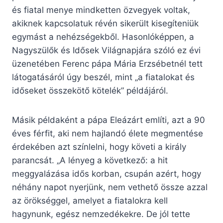
és fiatal menye mindketten özvegyek voltak,
akiknek kapcsolatuk révén sikerült kisegíteniük
egymást a nehézségekből. Hasonlóképpen, a
Nagyszülők és Idősek Világnapjára szóló ez évi
üzenetében Ferenc pápa Mária Erzsébetnél tett
látogatásáról úgy beszél, mint „a fiatalokat és
időseket összekötő kötelék” példájáról.
Másik példaként a pápa Eleázárt említi, azt a 90
éves férfit, aki nem hajlandó élete megmentése
érdekében azt színlelni, hogy követi a király
parancsát. „A lényeg a következő: a hit
meggyalázása idős korban, csupán azért, hogy
néhány napot nyerjünk, nem vethető össze azzal
az örökséggel, amelyet a fiatalokra kell
hagynunk, egész nemzedékekre. De jól tette