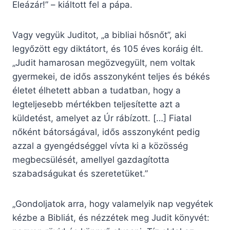
Eleázár!” – kiáltott fel a pápa.
Vagy vegyük Juditot, „a bibliai hősnőt”, aki
legyőzött egy diktátort, és 105 éves koráig élt.
„Judit hamarosan megözvegyült, nem voltak
gyermekei, de idős asszonyként teljes és békés
életet élhetett abban a tudatban, hogy a
legteljesebb mértékben teljesítette azt a
küldetést, amelyet az Úr rábízott. […] Fiatal
nőként bátorságával, idős asszonyként pedig
azzal a gyengédséggel vívta ki a közösség
megbecsülését, amellyel gazdagította
szabadságukat és szeretetüket.”
„Gondoljatok arra, hogy valamelyik nap vegyétek
kézbe a Bibliát, és nézzétek meg Judit könyvét: