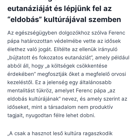
eutanáziáját és lépjünk fel az
“eldobás” kultúrájával szemben
Az egészségügyben dolgozókhoz szólva Ferenc
pápa határozottan védelmébe vette az idősek
élethez való jogát. Elítélte az ellenük irányuló
„bújtatott és fokozatos eutanáziát”, amely például
abból áll, hogy „a költségek csökkentése
érdekében” megfosztják őket a megfelelő orvosi
kezeléstől. Ez a jelenség egy általánosabb
mentalitást tükröz, amelyet Ferenc pápa „az
eldobás kultúrájának” nevez, és amely szerint az
időseket, mint a társadalom nem produktív
tagjait, nyugodtan félre lehet dobni.
„A csak a hasznot leső kultúra ragaszkodik