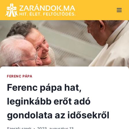
Skip
to
content
FERENC PÁPA
Ferenc pápa hat,
leginkább erőt adó
gondolata az idősekről
Szerző:
szerk
2023. augusztus 13.