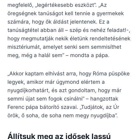
megfelelő, „legértékesebb eszközt”. „Az
öregségnek tanúságot kell tennie a gyermekek
számára, hogy ők áldást jelentenek. Ez a
tanúságtétel abban áll – szép és nehéz feladat!-,
hogy megmutatják nekik életünk rendeltetésének
misztériumát, amelyet senki sem semmisíthet
meg, még a halál sem” – mondta a pápa.
„Akkor kaptam elhívást arra, hogy Róma püspöke
legyek, amikor már úgymond elértem a
nyugdíjkorhatárt, és azt gondoltam, hogy már
semmi újat sem fogok csinálni” – hangzottak
Ferenc pápa bátorító szavai. „Tudjátok, az Úr
örök, ő soha, de soha nem megy nyugdíjba”.
Állítsuk meg az idősek lassú