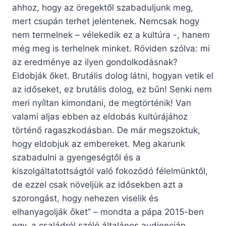
ahhoz, hogy az öregektől szabaduljunk meg,
mert csupán terhet jelentenek. Nemcsak hogy
nem termelnek – vélekedik ez a kultúra -, hanem
még meg is terhelnek minket. Röviden szólva: mi
az eredménye az ilyen gondolkodásnak?
Eldobják őket. Brutális dolog látni, hogyan vetik el
az időseket, ez brutális dolog, ez bűn! Senki nem
meri nyíltan kimondani, de megtörténik! Van
valami aljas ebben az eldobás kultúrájához
történő ragaszkodásban. De már megszoktuk,
hogy eldobjuk az embereket. Meg akarunk
szabadulni a gyengeségtől és a
kiszolgáltatottságtól való fokozódó félelmünktől,
de ezzel csak növeljük az idősekben azt a
szorongást, hogy nehezen viselik és
elhanyagolják őket” – mondta a pápa 2015-ben
egy, a családról szóló általános audiencián