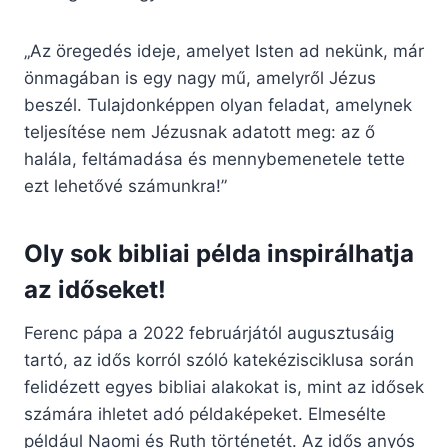
„Az öregedés ideje, amelyet Isten ad nekünk, már
önmagában is egy nagy mű, amelyről Jézus
beszél. Tulajdonképpen olyan feladat, amelynek
teljesítése nem Jézusnak adatott meg: az ő
halála, feltámadása és mennybemenetele tette
ezt lehetővé számunkra!”
Oly sok bibliai példa inspirálhatja
az időseket!
Ferenc pápa a 2022 februárjától augusztusáig
tartó, az idős korról szóló katekézisciklusa során
felidézett egyes bibliai alakokat is, mint az idősek
számára ihletet adó példaképeket. Elmesélte
például Naomi és Ruth történetét. Az idős anyós