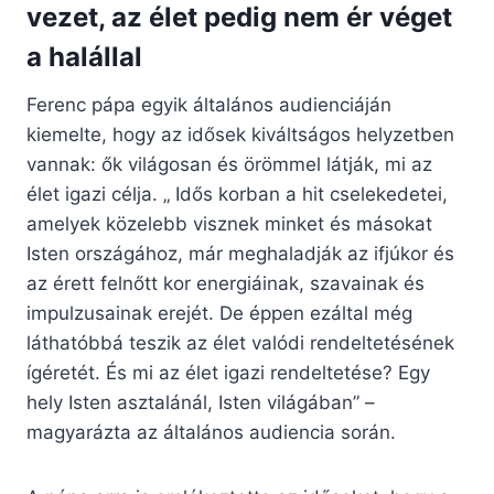
vezet, az élet pedig nem ér véget
a halállal
Ferenc pápa egyik általános audienciáján
kiemelte, hogy az idősek kiváltságos helyzetben
vannak: ők világosan és örömmel látják, mi az
élet igazi célja. „ Idős korban a hit cselekedetei,
amelyek közelebb visznek minket és másokat
Isten országához, már meghaladják az ifjúkor és
az érett felnőtt kor energiáinak, szavainak és
impulzusainak erejét. De éppen ezáltal még
láthatóbbá teszik az élet valódi rendeltetésének
ígéretét. És mi az élet igazi rendeltetése? Egy
hely Isten asztalánál, Isten világában” –
magyarázta az általános audiencia során.