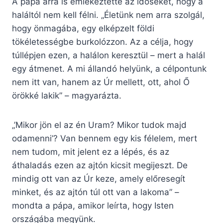
A pápa arra is emlékeztette az időseket, hogy a
haláltól nem kell félni. „Életünk nem arra szolgál,
hogy önmagába, egy elképzelt földi
tökéletességbe burkolózzon. Az a célja, hogy
túllépjen ezen, a halálon keresztül – mert a halál
egy átmenet. A mi állandó helyünk, a célpontunk
nem itt van, hanem az Úr mellett, ott, ahol Ő
örökké lakik” – magyarázta.
„’Mikor jön el az én Uram? Mikor tudok majd
odamenni’? Van bennem egy kis félelem, mert
nem tudom, mit jelent ez a lépés, és az
áthaladás ezen az ajtón kicsit megijeszt. De
mindig ott van az Úr keze, amely előresegít
minket, és az ajtón túl ott van a lakoma” –
mondta a pápa, amikor leírta, hogy Isten
országába megyünk.