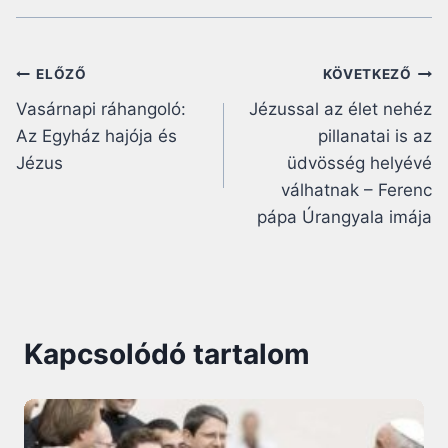
Bejegyzés
ELŐZŐ
KÖVETKEZŐ
Vasárnapi ráhangoló:
Jézussal az élet nehéz
navigáció
Az Egyház hajója és
pillanatai is az
Jézus
üdvösség helyévé
válhatnak – Ferenc
pápa Úrangyala imája
Kapcsolódó tartalom