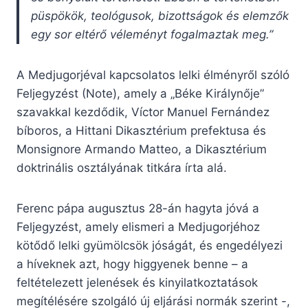
püspökök, teológusok, bizottságok és elemzők
egy sor eltérő véleményt fogalmaztak meg.”
A Medjugorjéval kapcsolatos lelki élményről szóló
Feljegyzést (Note), amely a „Béke Királynője”
szavakkal kezdődik, Víctor Manuel Fernández
bíboros, a Hittani Dikasztérium prefektusa és
Monsignore Armando Matteo, a Dikasztérium
doktrinális osztályának titkára írta alá.
Ferenc pápa augusztus 28-án hagyta jóvá a
Feljegyzést, amely elismeri a Medjugorjéhoz
kötődő lelki gyümölcsök jóságát, és engedélyezi
a híveknek azt, hogy higgyenek benne – a
feltételezett jelenések és kinyilatkoztatások
megítélésére szolgáló új eljárási normák szerint -,