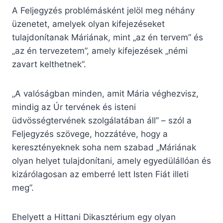
A Feljegyzés problémásként jelöl meg néhány
üzenetet, amelyek olyan kifejezéseket
tulajdonítanak Máriának, mint „az én tervem” és
„az én tervezetem”, amely kifejezések „némi
zavart kelthetnek”.
„A valóságban minden, amit Mária véghezvisz,
mindig az Úr tervének és isteni
üdvösségtervének szolgálatában áll” – szól a
Feljegyzés szövege, hozzátéve, hogy a
keresztényeknek soha nem szabad „Máriának
olyan helyet tulajdonítani, amely egyedülállóan és
kizárólagosan az emberré lett Isten Fiát illeti
meg”.
Ehelyett a Hittani Dikasztérium egy olyan