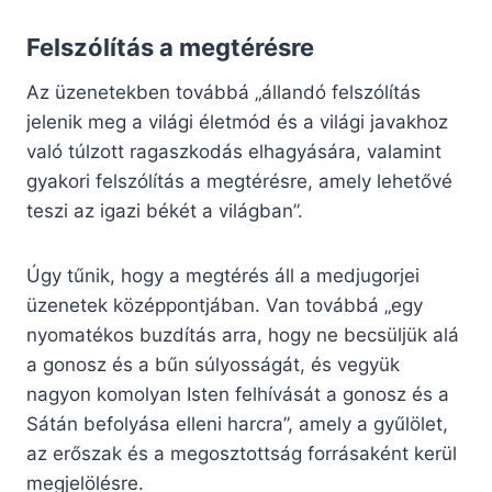
Felszólítás a megtérésre
Az üzenetekben továbbá „állandó felszólítás
jelenik meg a világi életmód és a világi javakhoz
való túlzott ragaszkodás elhagyására, valamint
gyakori felszólítás a megtérésre, amely lehetővé
teszi az igazi békét a világban”.
Úgy tűnik, hogy a megtérés áll a medjugorjei
üzenetek középpontjában. Van továbbá „egy
nyomatékos buzdítás arra, hogy ne becsüljük alá
a gonosz és a bűn súlyosságát, és vegyük
nagyon komolyan Isten felhívását a gonosz és a
Sátán befolyása elleni harcra”, amely a gyűlölet,
az erőszak és a megosztottság forrásaként kerül
megjelölésre.