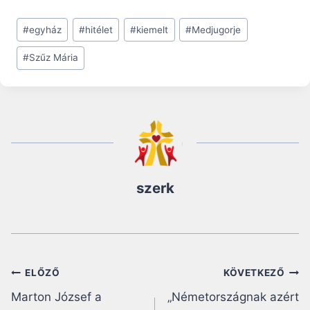
Post
#
egyház
#
hitélet
#
kiemelt
#
Medjugorje
Tags:
#
Szűz Mária
szerk
Bejegyzés
ELŐZŐ
KÖVETKEZŐ
Marton József a
„Németországnak azért
navigáció