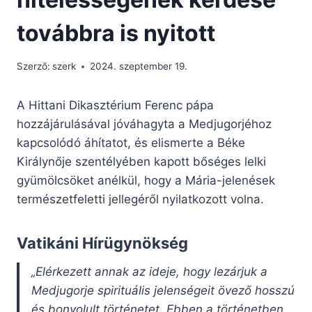
továbbra is nyitott
Szerző:
szerk
2024. szeptember 19.
A Hittani Dikasztérium Ferenc pápa
hozzájárulásával jóváhagyta a Medjugorjéhoz
kapcsolódó áhítatot, és elismerte a Béke
Királynője szentélyében kapott bőséges lelki
gyümölcsöket anélkül, hogy a Mária-jelenések
természetfeletti jellegéről nyilatkozott volna.
Vatikáni Hírügynökség
„Elérkezett annak az ideje, hogy lezárjuk a
Medjugorje spirituális jelenségeit övező hosszú
és bonyolult történetet. Ebben a történetben