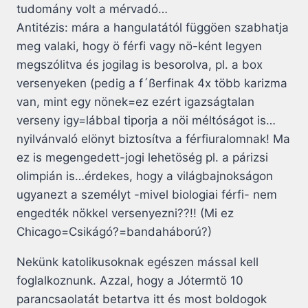
tudomány volt a mérvadó…
Antitézis: mára a hangulatától függöen szabhatja
meg valaki, hogy ö férfi vagy nö-ként legyen
megszólitva és jogilag is besorolva, pl. a box
versenyeken (pedig a f´ßerfinak 4x több karizma
van, mint egy nönek=ez ezért igazságtalan
verseny igy=lábbal tiporja a nöi méltóságot is…
nyilvánvaló elönyt biztosítva a férfiuralomnak! Ma
ez is megengedett-jogi lehetöség pl. a párizsi
olimpián is…érdekes, hogy a világbajnokságon
ugyanezt a személyt -mivel biologiai férfi- nem
engedték nökkel versenyezni??!! (Mi ez
Chicago=Csikágó?=bandaháború?)
Nekünk katolikusoknak egészen mással kell
foglalkoznunk. Azzal, hogy a Jótermtö 10
parancsaolatát betartva itt és most boldogok