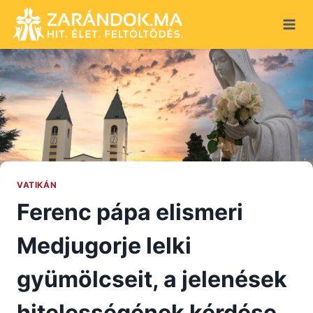
Skip
to
content
VATIKÁN
Ferenc pápa elismeri
Medjugorje lelki
gyümölcseit, a jelenések
hitelességének kérdése