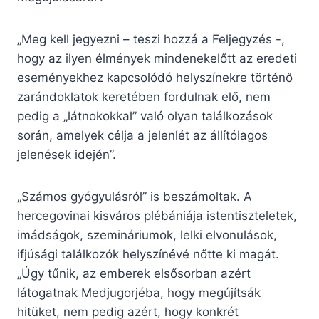
„Meg kell jegyezni – teszi hozzá a Feljegyzés -,
hogy az ilyen élmények mindenekelőtt az eredeti
eseményekhez kapcsolódó helyszínekre történő
zarándoklatok keretében fordulnak elő, nem
pedig a „látnokokkal” való olyan találkozások
során, amelyek célja a jelenlét az állítólagos
jelenések idején”.
„Számos gyógyulásról” is beszámoltak. A
hercegovinai kisváros plébániája istentiszteletek,
imádságok, szemináriumok, lelki elvonulások,
ifjúsági találkozók helyszínévé nőtte ki magát.
„Úgy tűnik, az emberek elsősorban azért
látogatnak Medjugorjéba, hogy megújítsák
hitüket, nem pedig azért, hogy konkrét