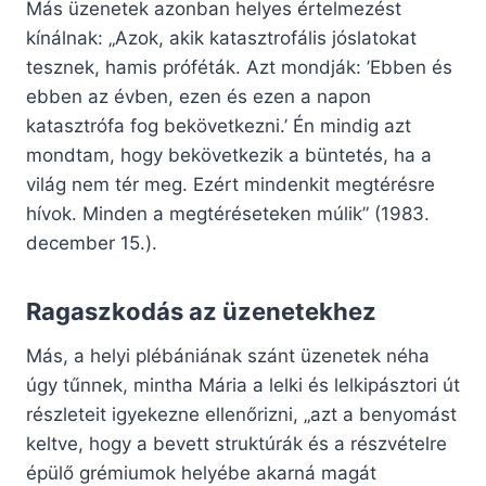
Más üzenetek azonban helyes értelmezést
kínálnak: „Azok, akik katasztrofális jóslatokat
tesznek, hamis próféták. Azt mondják: ’Ebben és
ebben az évben, ezen és ezen a napon
katasztrófa fog bekövetkezni.’ Én mindig azt
mondtam, hogy bekövetkezik a büntetés, ha a
világ nem tér meg. Ezért mindenkit megtérésre
hívok. Minden a megtéréseteken múlik” (1983.
december 15.).
Ragaszkodás az üzenetekhez
Más, a helyi plébániának szánt üzenetek néha
úgy tűnnek, mintha Mária a lelki és lelkipásztori út
részleteit igyekezne ellenőrizni, „azt a benyomást
keltve, hogy a bevett struktúrák és a részvételre
épülő grémiumok helyébe akarná magát