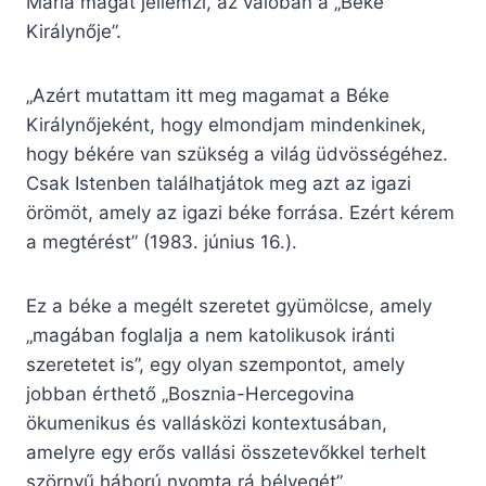
Mária magát jellemzi, az valóban a „Béke
Királynője”.
„Azért mutattam itt meg magamat a Béke
Királynőjeként, hogy elmondjam mindenkinek,
hogy békére van szükség a világ üdvösségéhez.
Csak Istenben találhatjátok meg azt az igazi
örömöt, amely az igazi béke forrása. Ezért kérem
a megtérést” (1983. június 16.).
Ez a béke a megélt szeretet gyümölcse, amely
„magában foglalja a nem katolikusok iránti
szeretetet is”, egy olyan szempontot, amely
jobban érthető „Bosznia-Hercegovina
ökumenikus és vallásközi kontextusában,
amelyre egy erős vallási összetevőkkel terhelt
szörnyű háború nyomta rá bélyegét”.