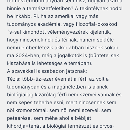
természettudományban sem hisz, hogyan akarna
hinnie a természetfeletiben? A tekintélynek hodol
be inkább. Pl. ha az amerikai vagy más
tudományos akadémia, vagy filozofiai-okoskod
´s-sal kimondott véleményvezérek kijelentik,
hogy nincsenek nök és férfiak, hanem sokféle
nemü ember létezik akkor abban hisznek sokan
ma 2024-ben, még a jogalkotók is (büntete´sek
kiszabása is lehetséges e témában).
A szavakkal is szabadon játsznak:
Tézis: több-tíz-ezer éven át a férfi az volt a
tudományban és a magánéletben is akinek
biológiailag kizárólag férfi nem szervei vannak és
nem képes teherbe esni, mert nincsennek sem
nöi kromoszómái, sem nöi nemi szervei, sem
peteérése, sem méhe ahol a bébijét
kihordja=tehát a biológiai természet és orvos-