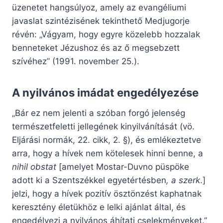
üzenetet hangsúlyoz, amely az evangéliumi
javaslat szintézisének tekinthető Medjugorje
révén: „Vágyam, hogy egyre közelebb hozzalak
benneteket Jézushoz és az ő megsebzett
szívéhez” (1991. november 25.).
A nyilvános imádat engedélyezése
„Bár ez nem jelenti a szóban forgó jelenség
természetfeletti jellegének kinyilvánítását (vö.
Eljárási normák, 22. cikk, 2. §), és emlékeztetve
arra, hogy a hívek nem kötelesek hinni benne, a
nihil obstat
[amelyet Mostar-Duvno püspöke
adott ki a Szentszékkel egyetértésben
, a szerk
.]
jelzi, hogy a hívek pozitív ösztönzést kaphatnak
keresztény életükhöz e lelki ajánlat által, és
engedélyezi a nyilvános áhítati cselekményeket.”