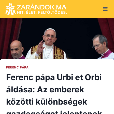
Skip
to
content
FERENC PÁPA
Ferenc pápa Urbi et Orbi
áldása: Az emberek
közötti különbségek
gazdagságot jelentenek