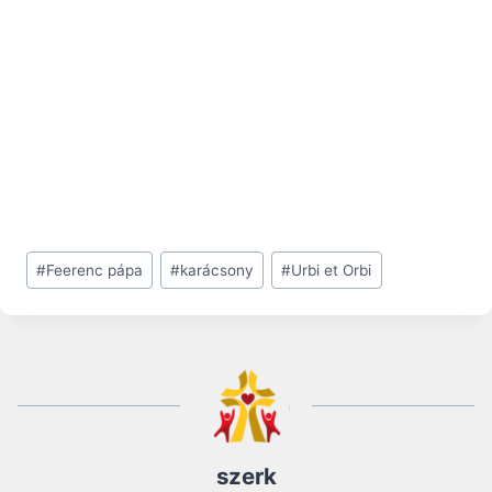
Post
#
Feerenc pápa
#
karácsony
#
Urbi et Orbi
Tags:
szerk