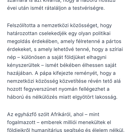
számára is azt kívánta, hogy a háború hosszú
évei után ismét rátaláljon a testvériségre.
Felszólította a nemzetközi közösséget, hogy
határozottan cselekedjék egy olyan politikai
megoldás érdekében, amely félretenné a pártos
érdekeket, s amely lehetővé tenné, hogy a szíriai
nép – különösen a saját földjüket elhagyni
kényszerültek – ismét békében élhessen saját
hazájában. A pápa kifejezte reményét, hogy a
nemzetközi közösség közvetítése révén tető alá
hozott fegyverszünet nyomán fellégezhet a
háború és nélkülözés miatt elgyötört lakosság.
Az egyházfő szólt Afrikáról, ahol – mint
fogalmazott – emberek milliói menekültek el
földjeikről humanitárius segítség és élelem nélkül.