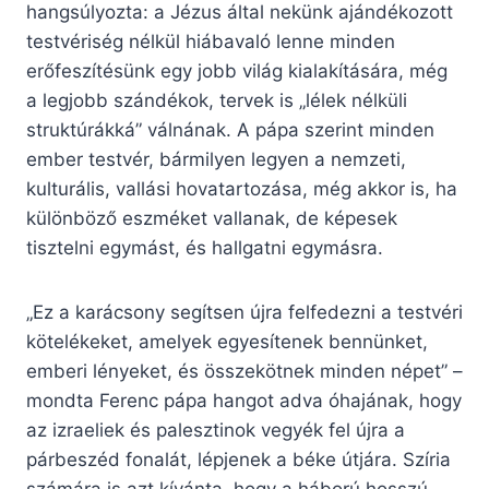
hangsúlyozta: a Jézus által nekünk ajándékozott
testvériség nélkül hiábavaló lenne minden
erőfeszítésünk egy jobb világ kialakítására, még
a legjobb szándékok, tervek is „lélek nélküli
struktúrákká” válnának. A pápa szerint minden
ember testvér, bármilyen legyen a nemzeti,
kulturális, vallási hovatartozása, még akkor is, ha
különböző eszméket vallanak, de képesek
tisztelni egymást, és hallgatni egymásra.
„Ez a karácsony segítsen újra felfedezni a testvéri
kötelékeket, amelyek egyesítenek bennünket,
emberi lényeket, és összekötnek minden népet” –
mondta Ferenc pápa hangot adva óhajának, hogy
az izraeliek és palesztinok vegyék fel újra a
párbeszéd fonalát, lépjenek a béke útjára. Szíria