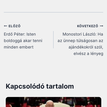
Bejegyzés
ELŐZŐ
KÖVETKEZŐ
Erdő Péter: Isten
Monostori László: Ha
navigáció
boldoggá akar tenni
az ünnep túlságosan az
minden embert
ajándékokról szól,
elvész a lényeg
Kapcsolódó tartalom