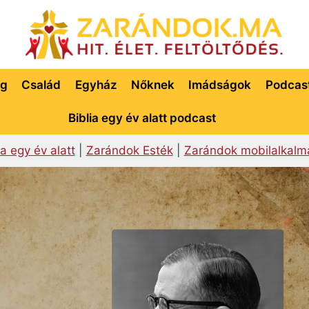
ég
Család
Egyház
Nőknek
Imádságok
Podcas
Biblia egy év alatt podcast
ia egy év alatt
|
Zarándok Esték
|
Zarándok mobilalkalm