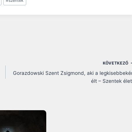
#
szentek
KÖVETKEZŐ
Gorazdowski Szent Zsigmond, aki a legkisebbeké
élt – Szentek éle