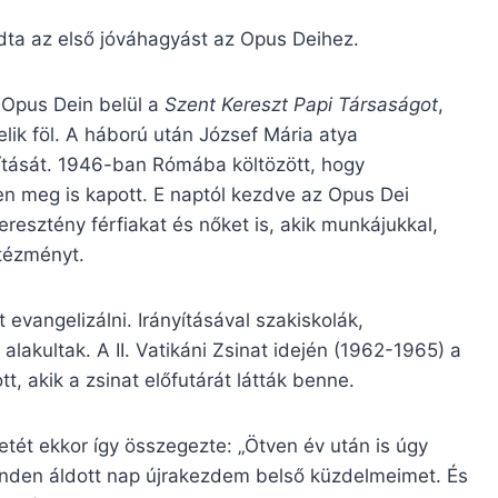
ta az első jóváhagyást az Opus Deihez.
 Opus Dein belül a
Szent Kereszt Papi Társaságot
,
elik föl. A háború után József Mária atya
pítását. 1946-ban Rómába költözött, hogy
n meg is kapott. E naptól kezdve az Opus Dei
esztény férfiakat és nőket is, akik munkájukkal,
tézményt.
 evangelizálni. Irányításával szakiskolák,
akultak. A II. Vatikáni Zsinat idején (1962-1965) a
t, akik a zsinat előfutárát látták benne.
tét ekkor így összegezte: „Ötven év után is úgy
den áldott nap újrakezdem belső küzdelmeimet. És