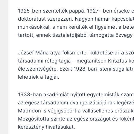
1925-ben szentelték pappá. 1927 –ben érseke e
doktorátust szerezzen. Nagyon hamar kapcsolat
munkásokkal, s nem kerülték el figyelmét a bet
tartott, ennek tiszteletdíjából támogatta özvegy
József Mária atya fölismerte: küldetése arra szó
társadalmi réteg tagja – megtanítson Krisztus k
életszentségére. Ezért 1928-ban isteni sugallat
lehetnek a tagjai.
1933-ban akadémiát nyitott egyetemisták számá
az egész társadalom evangelizációjának legérz
Madridon is végigsöpört a vallásellenes erőszak
Mozgósította szinte az egész országot és főként
keresztény hivatásukat.