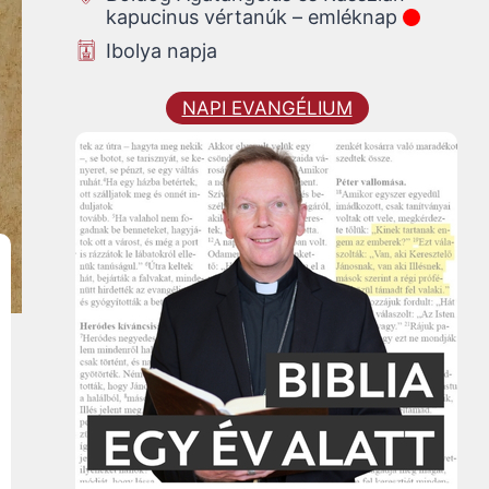
kapucinus vértanúk – emléknap
Ibolya napja
NAPI EVANGÉLIUM