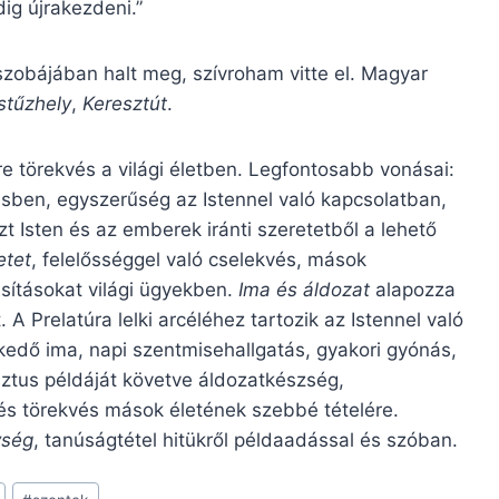
ig újrakezdeni.”
zobájában halt meg, szívroham vitte el. Magyar
stűzhely
,
Keresztút
.
e törekvés a világi életben. Legfontosabb vonásai:
ésben, egyszerűség az Istennel való kapcsolatban,
ezt Isten és az emberek iránti szeretetből a lehető
etet
, felelősséggel való cselekvés, mások
sításokat világi ügyekben.
Ima és áldozat
alapozza
Prelatúra lelki arcéléhez tartozik az Istennel való
kedő ima, napi szentmisehallgatás, gyakori gyónás,
risztus példáját követve áldozatkészség,
és törekvés mások életének szebbé tételére.
ység
, tanúságtétel hitükről példaadással és szóban.