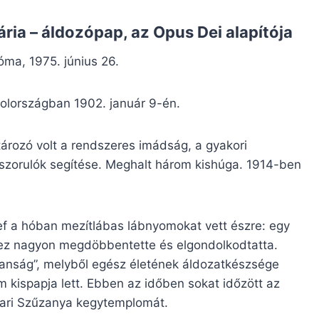
ria – áldozópap, az Opus Dei alapítója
óma, 1975. június 26.
olországban 1902. január 9-én.
tározó volt a rendszeres imádság, a gyakori
rászorulók segítése. Meghalt három kishúga. 1914-ben
f a hóban mezítlábas lábnyomokat vett észre: egy
iút ez nagyon megdöbbentette és elgondolkodtatta.
alanság”, melyből egész életének áldozatkészsége
 kispapja lett. Ebben az időben sokat időzött az
ilari Szűzanya kegytemplomát.