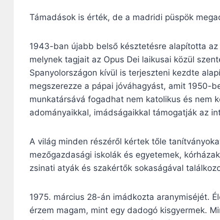
Támadások is érték, de a madridi püspök megad
1943-ban újabb belső késztetésre alapította az
melynek tagjait az Opus Dei laikusai közül szent
Spanyolországon kívül is terjeszteni kezdte ala
megszerezze a pápai jóváhagyást, amit 1950-be
munkatársává fogadhat nem katolikus és nem ker
adományaikkal, imádságaikkal támogatják az in
A világ minden részéről kértek tőle tanítványokat
mezőgazdasági iskolák és egyetemek, kórházak al
zsinati atyák és szakértők sokaságával találkozot
1975. március 28-án imádkozta aranymiséjét. Éle
érzem magam, mint egy dadogó kisgyermek. Min