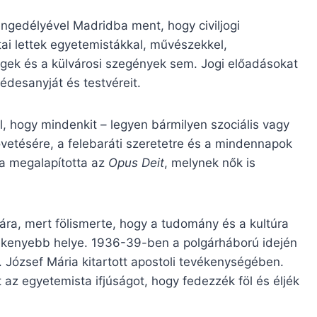
ngedélyével Madridba ment, hogy civiljogi
ai lettek egyetemistákkal, művészekkel,
egek és a külvárosi szegények sem. Jogi előadásokat
 édesanyját és testvéreit.
l, hogy mindenkit – legyen bármilyen szociális vagy
övetésére, a felebaráti szeretetre és a mindennapok
ra megalapította az
Opus Deit
, melynek nők is
ra, mert fölismerte, hogy a tudomány és a kultúra
ékenyebb helye. 1936-39-ben a polgárháború idején
. József Mária kitartott apostoli tevékenységében.
 az egyetemista ifjúságot, hogy fedezzék föl és éljék