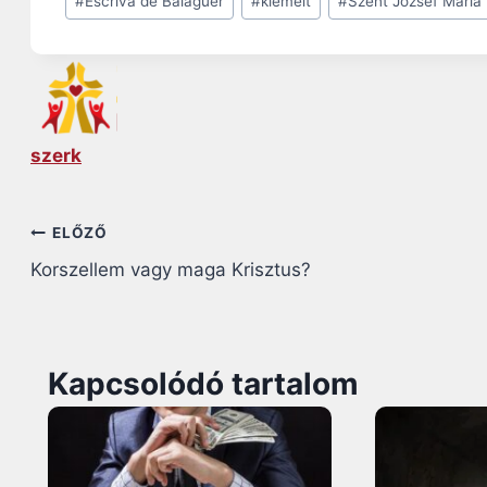
#
Escrivá de Balaguer
#
kiemelt
#
Szent József Mária
Tags:
szerk
Bejegyzés
ELŐZŐ
Korszellem vagy maga Krisztus?
navigáció
Kapcsolódó tartalom