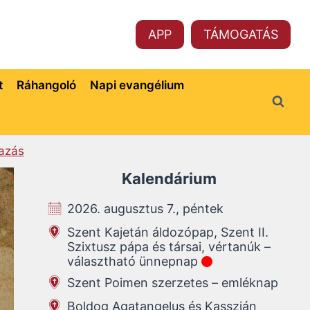
APP
TÁMOGATÁS
t
Ráhangoló
Napi evangélium
azás
Kalendárium
2026. augusztus 7., péntek
Szent Kajetán áldozópap, Szent II.
Szixtusz pápa és társai, vértanúk –
választható ünnepnap
Szent Poimen szerzetes – emléknap
Boldog Agatangelus és Kasszián