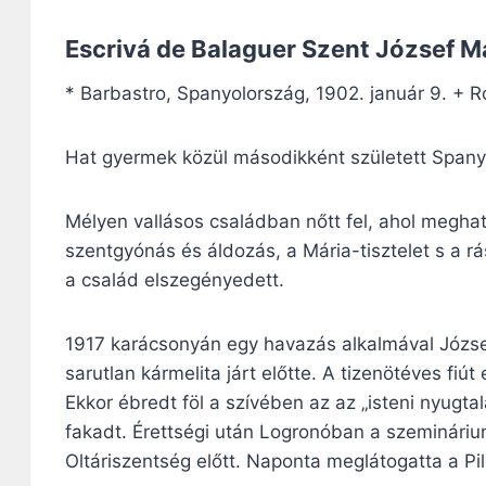
Escrivá de Balaguer Szent József Má
* Barbastro, Spanyolország, 1902. január 9. + R
Hat gyermek közül másodikként született Spany
Mélyen vallásos családban nőtt fel, ahol megha
szentgyónás és áldozás, a Mária-tisztelet s a 
a család elszegényedett.
1917 karácsonyán egy havazás alkalmával Józse
sarutlan kármelita járt előtte. A tizenötéves f
Ekkor ébredt föl a szívében az az „isteni nyugt
fakadt. Érettségi után Logronóban a szeminárium
Oltáriszentség előtt. Naponta meglátogatta a P