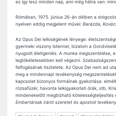
ez így lesz minden nap, ami még hátra van: mind
Rómában, 1975. június 26-án délben a dolgozós
nyelven eddig megjelent művei:
Barázda
,
Kovác
Az Opus Dei lelkiségének lényege: életszentségr
gyermeki viszony Istennel, bizalom a Gondvisel
nyugodt életigenlés. A
munka megszentelése
, 
legtökéletesebben kell végezni.
Szabadságszer
felfogásának tisztelete. Az Opus Dei nem ad uta
meg a mindennapi tevékenység megszentelését. A 
kapcsolat bizonyos formáinak gyakorlása: elmél
rózsafüzér, havonta lelkigyakorlati órák, stb. K
mindenekelőtt megbízható kötelességteljesítés 
Embertársak iránti szeretet és apostoli tevéken
Post