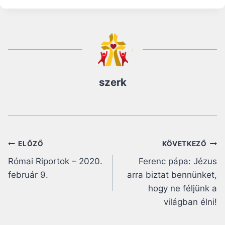
szerk
Bejegyzés
ELŐZŐ
KÖVETKEZŐ
Római Riportok – 2020.
Ferenc pápa: Jézus
navigáció
február 9.
arra biztat bennünket,
hogy ne féljünk a
világban élni!