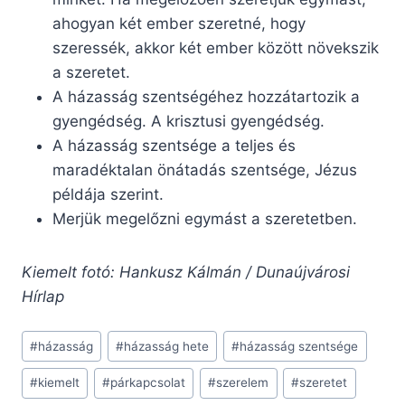
ahogyan két ember szeretné, hogy
szeressék, akkor két ember között növekszik
a szeretet.
A házasság szentségéhez hozzátartozik a
gyengédség. A krisztusi gyengédség.
A házasság szentsége a teljes és
maradéktalan önátadás szentsége, Jézus
példája szerint.
Merjük megelőzni egymást a szeretetben.
Kiemelt fotó: Hankusz Kálmán / Dunaújvárosi
Hírlap
Post
#
házasság
#
házasság hete
#
házasság szentsége
Tags:
#
kiemelt
#
párkapcsolat
#
szerelem
#
szeretet