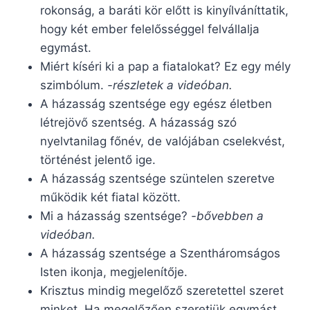
rokonság, a baráti kör előtt is kinyílváníttatik,
hogy két ember felelősséggel felvállalja
egymást.
Miért kíséri ki a pap a fiatalokat? Ez egy mély
szimbólum.
-részletek a videóban.
A házasság szentsége egy egész életben
létrejövő szentség. A házasság szó
nyelvtanilag főnév, de valójában cselekvést,
történést jelentő ige.
A házasság szentsége szüntelen szeretve
működik két fiatal között.
Mi a házasság szentsége?
-bővebben a
videóban.
A házasság szentsége a Szentháromságos
Isten ikonja, megjelenítője.
Krisztus mindig megelőző szeretettel szeret
minket. Ha megelőzően szeretjük egymást,