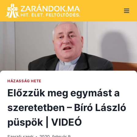
Skip
to
content
HÁZASSÁG HETE
Előzzük meg egymást a
szeretetben – Bíró László
püspök | VIDEÓ
Szerző:
szerk
2020. február 9.