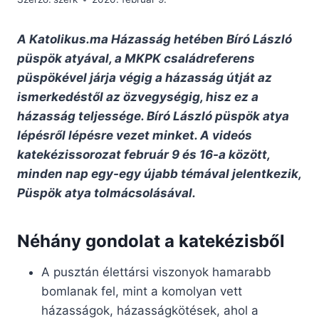
A Katolikus.ma Házasság hetében Bíró László
püspök atyával, a MKPK családreferens
püspökével járja végig a házasság útját az
ismerkedéstől az özvegységig, hisz ez a
házasság teljessége. Bíró László püspök atya
lépésről lépésre vezet minket. A videós
katekézissorozat február 9 és 16-a között,
minden nap egy-egy újabb témával jelentkezik,
Püspök atya tolmácsolásával.
Néhány gondolat a katekézisből
A pusztán élettársi viszonyok hamarabb
bomlanak fel, mint a komolyan vett
házasságok, házasságkötések, ahol a