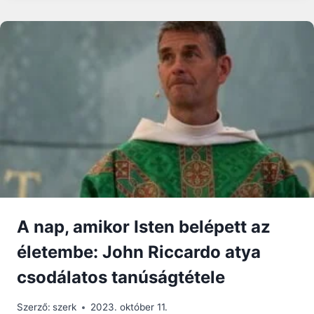
VALÓDI
SZABADSÁG
CSAK
JÉZUS
KRISZTUSBAN
VAN
–
SZENT
II.
JÁNOS
PÁL
PÁPA
A
DYNAMITE
DALÁRA
A nap, amikor Isten belépett az
életembe: John Riccardo atya
csodálatos tanúságtétele
Szerző:
szerk
2023. október 11.