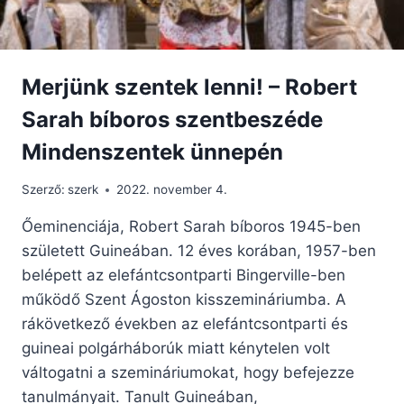
Merjünk szentek lenni! – Robert
Sarah bíboros szentbeszéde
Mindenszentek ünnepén
Szerző:
szerk
2022. november 4.
Őeminenciája, Robert Sarah bíboros 1945-ben
született Guineában. 12 éves korában, 1957-ben
belépett az elefántcsontparti Bingerville-ben
működő Szent Ágoston kisszemináriumba. A
rákövetkező években az elefántcsontparti és
guineai polgárháborúk miatt kénytelen volt
váltogatni a szemináriumokat, hogy befejezze
tanulmányait. Tanult Guineában,