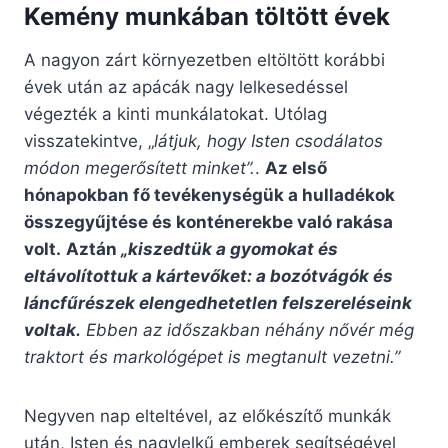
Kemény munkában töltött évek
A nagyon zárt környezetben eltöltött korábbi
évek után az apácák nagy lelkesedéssel
végezték a kinti munkálatokat. Utólag
visszatekintve, „
látjuk,
hogy Isten csodálatos
módon megerősített minket”.
.
Az első
hónapokban fő tevékenységük a hulladékok
összegyűjtése és konténerekbe való rakása
volt.
Aztán
„kiszedtük a gyomokat és
eltávolítottuk a kártevőket: a bozótvágók és
láncfűrészek elengedhetetlen felszereléseink
voltak.
Ebben az időszakban néhány nővér még
traktort és markológépet is megtanult vezetni.”
Negyven nap elteltével, az előkészítő munkák
után, Isten és nagylelkű emberek segítségével