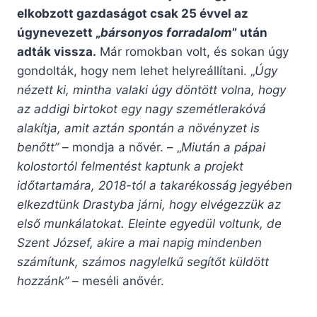
elkobzott gazdaságot csak 25 évvel az
úgynevezett „
bársonyos forradalom
” után
adták vissza.
Már romokban volt, és sokan úgy
gondolták, hogy nem lehet helyreállítani. „
Úgy
nézett ki, mintha valaki úgy döntött volna, hogy
az addigi birtokot egy nagy szemétlerakóvá
alakítja, amit aztán spontán a növényzet is
benőtt” –
mondja a nővér. – „
Miután a pápai
kolostortól felmentést kaptunk a projekt
időtartamára, 2018-tól a takarékosság jegyében
elkezdtünk Drastyba járni, hogy elvégezzük az
első munkálatokat. Eleinte egyedül voltunk, de
Szent József, akire a mai napig mindenben
számítunk, számos nagylelkű segítőt küldött
hozzánk” –
meséli anővér.