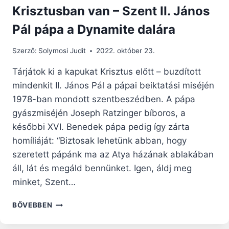
Krisztusban van – Szent II. János
Pál pápa a Dynamite dalára
Szerző:
Solymosi Judit
2022. október 23.
Tárjátok ki a kapukat Krisztus előtt – buzdított
mindenkit II. János Pál a pápai beiktatási miséjén
1978-ban mondott szentbeszédben. A pápa
gyászmiséjén Joseph Ratzinger bíboros, a
későbbi XVI. Benedek pápa pedig így zárta
homíliáját: “Biztosak lehetünk abban, hogy
szeretett pápánk ma az Atya házának ablakában
áll, lát és megáld bennünket. Igen, áldj meg
minket, Szent…
HITELES
BŐVEBBEN
SZERETET
ÉS