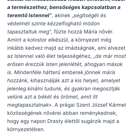
a természethez, bensőséges kapcsolatban a
teremtő Istennel”
, akinek „
segítségét és
védelmét szinte kézzelfogható módon
tapasztaltuk meg”
, fűzte hozzá Mária nővér.
Amint a kolostor elkészül, a környezet még
inkább kedvez majd az imádságnak, ami elvezet
az Istennel való élet teljességéhez,
„de már most
erősen érezzük Isten jelenlétét, ahogyan mások
is. Mindenféle hátterű emberek
jönnek máris
hozzánk, kihasználják azt a kis helyet, amelyet
jelenleg kínálni tudunk, és gyakran megosztják
velünk azt a békét és örömet, amit itt
megtapasztalnak
». A prágai Szent József Kármel
közösségének nővérei abban reménykednek,
hogy egy napon Drasty élettől sugárzik majd a
környezetében.