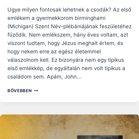
Ugye milyen fontosak lehetnek a csodák? Az első
emlékem a gyermekkorom birminghami
(Michigan) Szent Név-plébániájának feszületéhez
fűződik. Nem emlékszem, hány éves voltam, azt
viszont tudtam, hogy Jézus meghalt értem, és
hogy nekem erre az egész életemmel
válaszolnom kell. Ez bizonyára nem egy tipikus
első emlékkép, de egyáltalán nem volt tipikus a
családom sem. Apám, John…
A
BŐVEBBEN
NAP,
AMIKOR
ISTEN
BELÉPETT
AZ
ÉLETEMBE:
JOHN