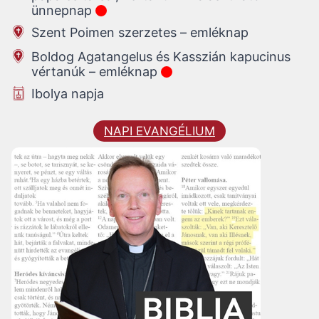
ünnepnap
Szent Poimen szerzetes – emléknap
Boldog Agatangelus és Kasszián kapucinus
vértanúk – emléknap
Ibolya napja
NAPI EVANGÉLIUM