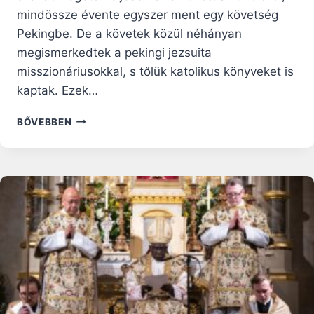
mindössze évente egyszer ment egy követség
Pekingbe. De a követek közül néhányan
megismerkedtek a pekingi jezsuita
misszionáriusokkal, s tőlük katolikus könyveket is
kaptak. Ezek…
KOREAI
BŐVEBBEN
VÉRTANÚK
A
19.
SZÁZADBAN
–
SZENTEK
ÉLETE