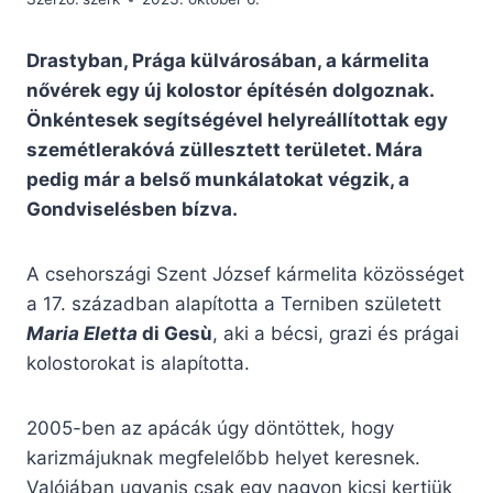
Drastyban, Prága külvárosában, a kármelita
nővérek egy új kolostor építésén dolgoznak.
Önkéntesek segítségével helyreállítottak egy
szemétlerakóvá züllesztett területet. Mára
pedig már a belső munkálatokat végzik, a
Gondviselésben bízva.
A csehországi Szent József kármelita közösséget
a 17. században alapította a Terniben született
Maria Eletta
di Gesù
, aki a bécsi, grazi és prágai
kolostorokat is alapította.
2005-ben az apácák úgy döntöttek, hogy
karizmájuknak megfelelőbb helyet keresnek.
Valójában ugyanis csak egy nagyon kicsi kertjük