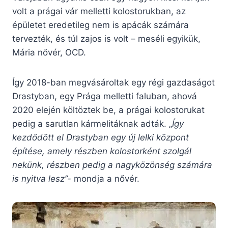
volt a prágai vár melletti kolostorukban, az
épületet eredetileg nem is apácák számára
tervezték, és túl zajos is volt – meséli egyikük,
Mária nővér, OCD.
Így 2018-ban megvásároltak egy régi gazdaságot
Drastyban, egy Prága melletti faluban, ahová
2020 elején költöztek be, a prágai kolostorukat
pedig a sarutlan kármelitáknak adták. „
Így
kezdődött el Drastyban egy új lelki központ
építése, amely részben kolostorként szolgál
nekünk, részben pedig a nagyközönség számára
is nyitva lesz”-
mondja a nővér.