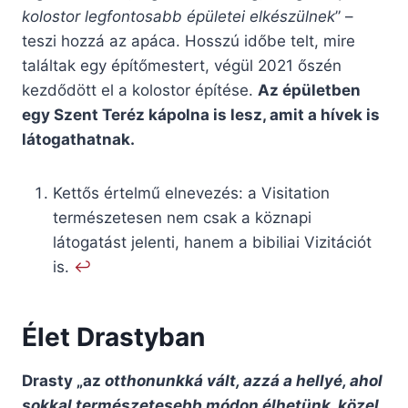
kolostor legfontosabb épületei elkészülnek
” –
teszi hozzá az apáca. Hosszú időbe telt, mire
találtak egy építőmestert, végül 2021 őszén
kezdődött el a kolostor építése.
Az épületben
egy Szent Teréz kápolna is lesz, amit a hívek is
látogathatnak.
Kettős értelmű elnevezés: a Visitation
természetesen nem csak a köznapi
látogatást jelenti, hanem a bibiliai Vizitációt
is.
↩︎
Élet Drastyban
Drasty „az
otthonunkká vált, azzá a hellyé, ahol
sokkal természetesebb módon élhetünk, közel