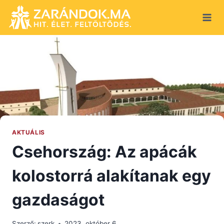
Skip
to
content
AKTUÁLIS
Csehország: Az apácák
kolostorrá alakítanak egy
gazdaságot
Szerző:
szerk
2023. október 6.