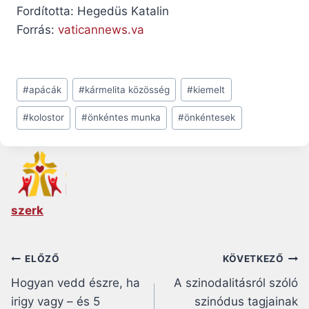
Fordította: Hegedüs Katalin
Forrás:
vaticannews.va
Post
#
apácák
#
kármelita közösség
#
kiemelt
Tags:
#
kolostor
#
önkéntes munka
#
önkéntesek
szerk
Bejegyzés
ELŐZŐ
KÖVETKEZŐ
Hogyan vedd észre, ha
A szinodalitásról szóló
navigáció
irigy vagy – és 5
szinódus tagjainak