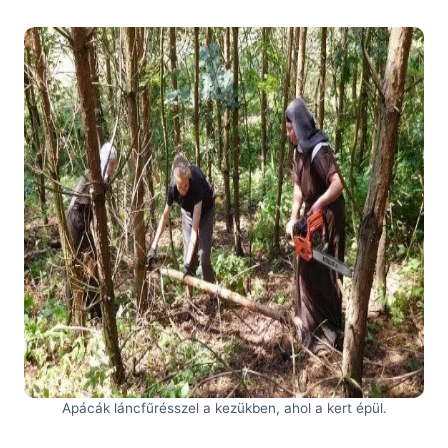
Apácák láncfűrésszel a kezükben, ahol a kert épül.