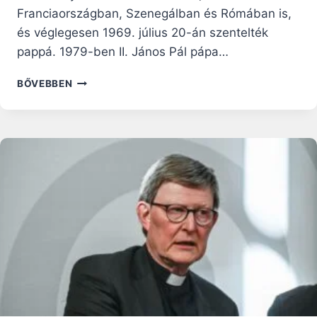
Franciaországban, Szenegálban és Rómában is,
és véglegesen 1969. július 20-án szentelték
pappá. 1979-ben II. János Pál pápa…
MERJÜNK
BŐVEBBEN
SZENTEK
LENNI!
–
ROBERT
SARAH
BÍBOROS
SZENTBESZÉDE
MINDENSZENTEK
ÜNNEPÉN