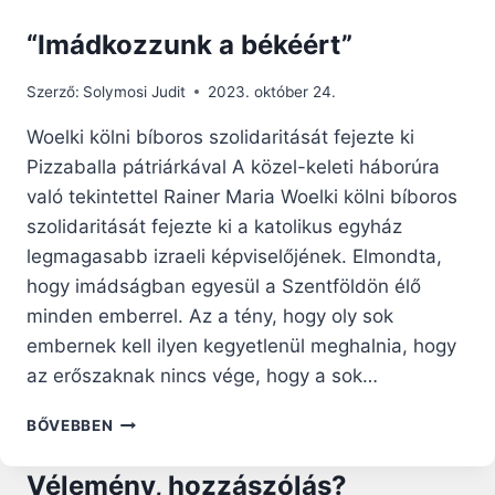
“Imádkozzunk a békéért”
Szerző:
Solymosi Judit
2023. október 24.
Woelki kölni bíboros szolidaritását fejezte ki
Pizzaballa pátriárkával A közel-keleti háborúra
való tekintettel Rainer Maria Woelki kölni bíboros
szolidaritását fejezte ki a katolikus egyház
legmagasabb izraeli képviselőjének. Elmondta,
hogy imádságban egyesül a Szentföldön élő
minden emberrel. Az a tény, hogy oly sok
embernek kell ilyen kegyetlenül meghalnia, hogy
az erőszaknak nincs vége, hogy a sok…
“IMÁDKOZZUNK
BŐVEBBEN
A
BÉKÉÉRT”
Vélemény, hozzászólás?