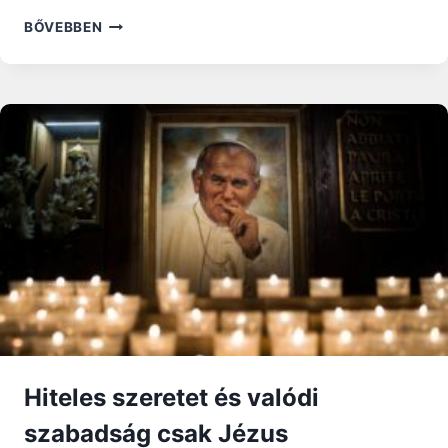
FERENC
BŐVEBBEN
PÁPA
TISZTELETÉRE
ADOTT
KI
BÉLYEGET
A
MAGYAR
POSTA
Hiteles szeretet és valódi
szabadság csak Jézus