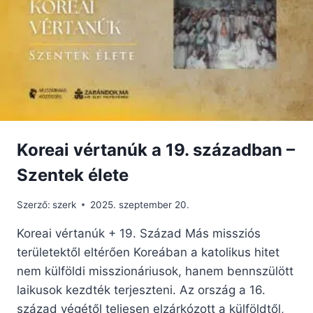
RICCARDO
ATYA
CSODÁLATOS
TANÚSÁGTÉTELE
Koreai vértanúk a 19. században –
Szentek élete
Szerző:
szerk
2025. szeptember 20.
Koreai vértanúk + 19. Század Más missziós
területektől eltérően Koreában a katolikus hitet
nem külföldi misszionáriusok, hanem bennszülött
laikusok kezdték terjeszteni. Az ország a 16.
század végétől teljesen elzárkózott a külföldtől,