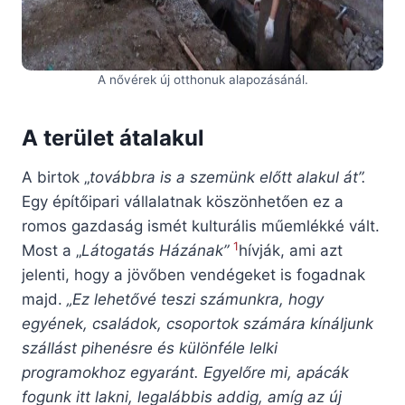
A nővérek új otthonuk alapozásánál.
A terület átalakul
A birtok „
továbbra is a szemünk előtt alakul át”.
Egy építőipari vállalatnak köszönhetően ez a
romos gazdaság ismét kulturális műemlékké vált.
1
Most a „
Látogatás Házának”
hívják, ami azt
jelenti, hogy a jövőben vendégeket is fogadnak
majd.
„Ez
lehetővé teszi számunkra, hogy
egyének, családok, csoportok számára kínáljunk
szállást pihenésre és különféle lelki
programokhoz egyaránt. Egyelőre mi, apácák
fogunk itt lakni, legalábbis addig, amíg az új