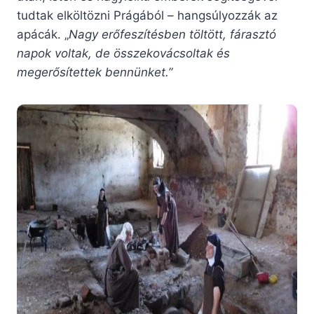
tudtak elköltözni Prágából – hangsúlyozzák az
apácák. „
Nagy erőfeszítésben töltött, fárasztó
napok voltak, de összekovácsoltak és
megerősítettek bennünket.”