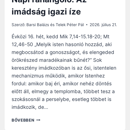
imádság igazi íze
Szerző:
Barsi Balázs és Telek Péter Pál
2026. július 21.
Évközi 16. hét, kedd Mik 7,14-15.18-20; Mt
12,46-50 „Melyik isten hasonló hozzád, aki
megbocsátod a gonoszságot, és elengeded
örökrészed maradékainak bűnét?” Sok
keresztény imádkozóban is az ősi, istentelen
mechanizmus működik, amikor Istenhez
fordul: amikor baj éri, amikor nehéz döntés
előtt áll, elmegy a templomba, többet tesz a
szokásosnál a perselybe, esetleg többet is
imádkozik, de…
N
BŐVEBBEN
A