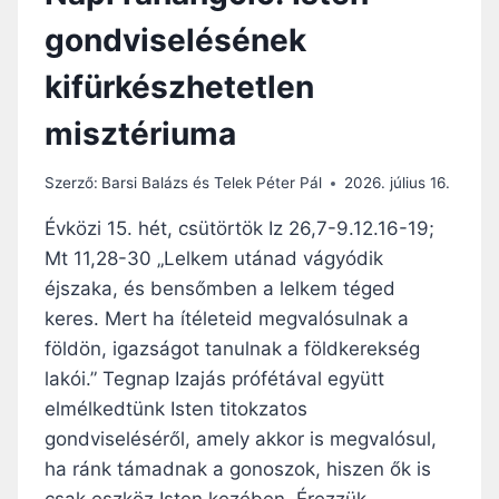
E
Y
gondviselésének
L
E
Ö
kifürkészhetetlen
L
V
misztériuma
E
A
Z
Szerző:
Barsi Balázs és Telek Péter Pál
2026. július 16.
Ö
R
Évközi 15. hét, csütörtök Iz 26,7-9.12.16-19;
Ö
Mt 11,28-30 „Lelkem utánad vágyódik
K
éjszaka, és bensőmben a lelkem téged
K
É
keres. Mert ha ítéleteid megvalósulnak a
V
földön, igazságot tanulnak a földkerekség
A
lakói.” Tegnap Izajás prófétával együtt
L
elmélkedtünk Isten titokzatos
Ó
S
gondviseléséről, amely akkor is megvalósul,
Á
ha ránk támadnak a gonoszok, hiszen ők is
G