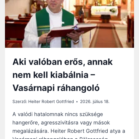
N
N
G
D
O
Í
L
T
Ó
:
A
Z
Ú
Aki valóban erős, annak
R
M
nem kell kiabálnia –
I
N
Vasárnapi ráhangoló
D
E
N
Szerző:
Heiter Robert Gottfried
2026. július 18.
H
A
A valódi hatalomnak nincs szüksége
T
hangerőre, agresszivitásra vagy mások
Ó
megalázására. Heiter Robert Gottfried atya a
S
Á