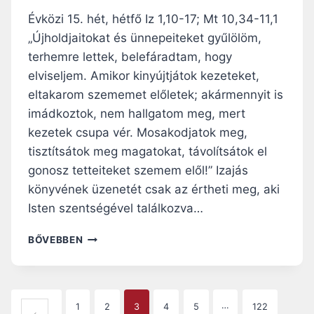
R
É
Évközi 15. hét, hétfő Iz 1,10-17; Mt 10,34-11,1
S
„Újholdjaitokat és ünnepeiteket gyűlölöm,
N
terhemre lettek, belefáradtam, hogy
É
L
elviseljem. Amikor kinyújtjátok kezeteket,
K
eltakarom szememet előletek; akármennyit is
Ü
imádkoztok, nem hallgatom meg, mert
L
kezetek csupa vér. Mosakodjatok meg,
N
E
tisztítsátok meg magatokat, távolítsátok el
M
gonosz tetteiteket szemem elől!” Izajás
Á
könyvének üzenetét csak az értheti meg, aki
L
L
Isten szentségével találkozva…
H
A
N
BŐVEBBEN
T
A
F
P
E
I
N
R
P
…
1
2
3
4
5
122
N
Á