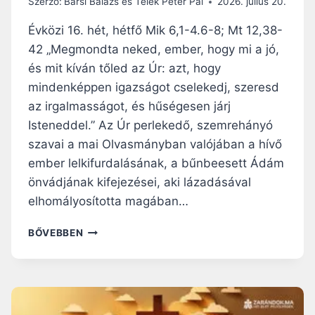
Szerző:
Barsi Balázs és Telek Péter Pál
2026. július 20.
G
A
Évközi 16. hét, hétfő Mik 6,1-4.6-8; Mt 12,38-
Z
42 „Megmondta neked, ember, hogy mi a jó,
I
és mit kíván tőled az Úr: azt, hogy
Í
Z
mindenképpen igazságot cselekedj, szeresd
E
az irgalmasságot, és hűségesen járj
Isteneddel.” Az Úr perlekedő, szemrehányó
szavai a mai Olvasmányban valójában a hívő
ember lelkifurdalásának, a bűnbeesett Ádám
önvádjának kifejezései, aki lázadásával
elhomályosította magában…
N
BŐVEBBEN
A
P
I
R
Á