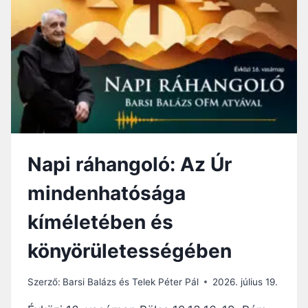
H
A
N
G
O
L
Ó
:
I
S
T
Napi ráhangoló: Az Úr
E
N
mindenhatósága
M
E
kíméletében és
G
B
könyörületességében
O
C
S
Szerző:
Barsi Balázs és Telek Péter Pál
2026. július 19.
Á
T