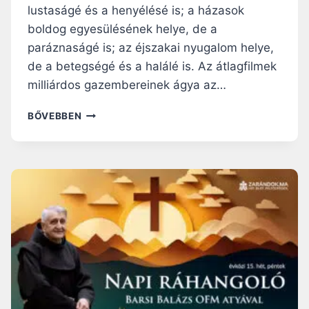
L
lustaságé és a henyélésé is; a házasok
N
boldog egyesülésének helye, de a
I
paráznaságé is; az éjszakai nyugalom helye,
A
–
de a betegségé és a halálé is. Az átlagfilmek
V
milliárdos gazembereinek ágya az…
A
S
N
BŐVEBBEN
Á
A
R
P
N
I
A
R
P
Á
I
H
R
A
Á
N
H
G
A
O
N
L
G
Ó
O
:
L