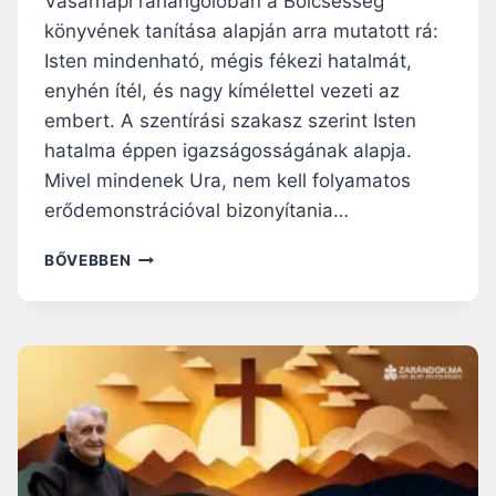
Vasárnapi ráhangolóban a Bölcsesség
G
könyvének tanítása alapján arra mutatott rá:
A
Isten mindenható, mégis fékezi hatalmát,
K
enyhén ítél, és nagy kímélettel vezeti az
Í
M
embert. A szentírási szakasz szerint Isten
É
hatalma éppen igazságosságának alapja.
L
Mivel mindenek Ura, nem kell folyamatos
E
T
erődemonstrációval bizonyítania…
É
B
A
BŐVEBBEN
E
K
N
I
É
V
S
A
K
L
Ö
Ó
N
B
Y
A
Ö
N
R
E