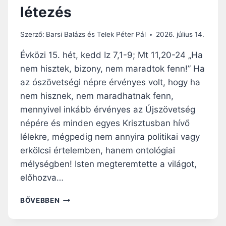
A
létezés
V
I
S
Szerző:
Barsi Balázs és Telek Péter Pál
2026. július 14.
E
L
Évközi 15. hét, kedd Iz 7,1-9; Mt 11,20-24 „Ha
Ő
nem hisztek, bizony, nem maradtok fenn!” Ha
S
az ószövetségi népre érvényes volt, hogy ha
Z
E
nem hisznek, nem maradhatnak fenn,
R
mennyivel inkább érvényes az Újszövetség
E
népére és minden egyes Krisztusban hívő
T
lélekre, mégpedig nem annyira politikai vagy
E
T
erkölcsi értelemben, hanem ontológiai
E
mélységben! Isten megteremtette a világot,
A
előhozva…
T
Ö
N
BŐVEBBEN
R
A
T
P
É