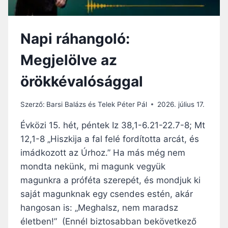
A
Ó
F
E
Napi ráhangoló:
K
V
Megjelölve az
Ő
H
örökkévalósággal
E
L
Y
Szerző:
Barsi Balázs és Telek Péter Pál
2026. július 17.
Ü
N
Évközi 15. hét, péntek Iz 38,1-6.21-22.7-8; Mt
K
12,1-8 „Hiszkija a fal felé fordította arcát, és
M
imádkozott az Úrhoz.” Ha más még nem
I
N
mondta nekünk, mi magunk vegyük
T
magunkra a próféta szerepét, és mondjuk ki
A
saját magunknak egy csendes estén, akár
L
hangosan is: „Meghalsz, nem maradsz
E
G
életben!” (Ennél biztosabban bekövetkező