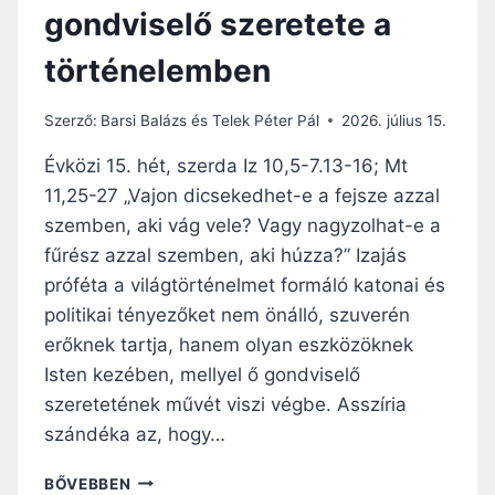
gondviselő szeretete a
G
O
történelemben
N
D
V
Szerző:
Barsi Balázs és Telek Péter Pál
2026. július 15.
I
S
Évközi 15. hét, szerda Iz 10,5-7.13-16; Mt
E
11,25-27 „Vajon dicsekedhet-e a fejsze azzal
L
szemben, aki vág vele? Vagy nagyzolhat-e a
É
S
fűrész azzal szemben, aki húzza?” Izajás
É
próféta a világtörténelmet formáló katonai és
N
politikai tényezőket nem önálló, szuverén
E
erőknek tartja, hanem olyan eszközöknek
K
K
Isten kezében, mellyel ő gondviselő
I
szeretetének művét viszi végbe. Asszíria
F
szándéka az, hogy…
Ü
R
N
BŐVEBBEN
K