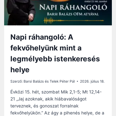
Ü
R
L
Ő
E
S
T
,
E
A
S
N
Napi ráhangoló: A
S
N
É
A
fekvőhelyünk mint a
G
K
É
N
legmélyebb istenkeresés
B
E
E
M
helye
N
K
E
L
Szerző:
Barsi Balázs és Telek Péter Pál
2026. július 18.
L
K
Évközi 15. hét, szombat Mik 2,1-5; Mt 12,14-
I
21 „Jaj azoknak, akik hiábavalóságot
A
terveznek, és gonoszat forralnak
B
Á
fekvőhelyükön.” Az ágy a pihenés helye, de a