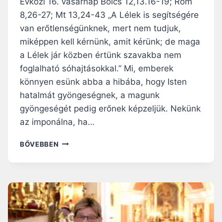
Évközi 16. vasárnap Bölcs 12,13.16-19; Róm
Ó
8,26-27; Mt 13,24-43 „A Lélek is segítségére
S
van erőtlenségünknek, mert nem tudjuk,
Z
E
miképpen kell kérnünk, amit kérünk; de maga
R
a Lélek jár közben értünk szavakba nem
E
foglalható sóhajtásokkal.” Mi, emberek
T
könnyen esünk abba a hibába, hogy Isten
E
T
hatalmát gyöngeségnek, a magunk
E
gyöngeségét pedig erőnek képzeljük. Nekünk
M
az imponálna, ha…
E
G
N
BŐVEBBEN
T
A
É
P
R
I
É
R
S
Á
R
H
E
A
I