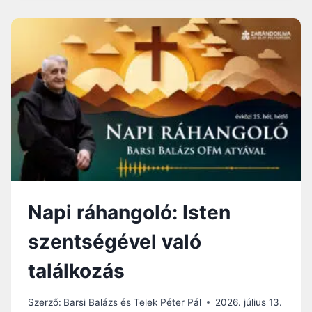
I
N
R
E
Á
L
H
E
A
M
N
B
G
E
O
N
L
Ó
:
H
I
T
Napi ráhangoló: Isten
É
S
szentségével való
M
E
találkozás
G
T
É
Szerző:
Barsi Balázs és Telek Péter Pál
2026. július 13.