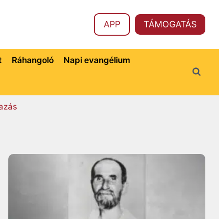
APP
TÁMOGATÁS
t
Ráhangoló
Napi evangélium
azás