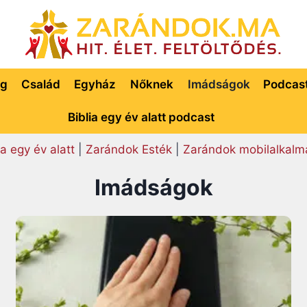
ég
Család
Egyház
Nőknek
Imádságok
Podcas
Biblia egy év alatt podcast
ia egy év alatt
|
Zarándok Esték
|
Zarándok mobilalkalm
Imádságok