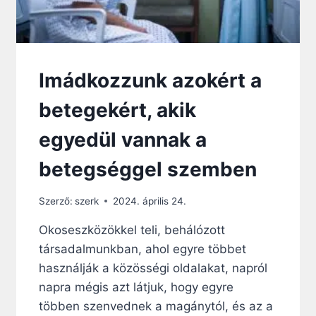
J
A
I
N
K
Imádkozzunk azokért a
K
A
betegekért, akik
L
egyedül vannak a
–
betegséggel szemben
O
L
Szerző:
szerk
2024. április 24.
Y
A
Okoseszközökkel teli, behálózott
N
társadalmunkban, ahol egyre többet
E
használják a közösségi oldalakat, napról
G
napra mégis azt látjuk, hogy egyre
Y
többen szenvednek a magánytól, és az a
S