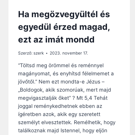
Z
Á
Ha megözvegyültél és
G
É
egyedül érzed magad,
R
T
ezt az imát mondd
!
Szerző:
szerk
2023. november 17.
“Töltsd meg örömmel és reménnyel
magányomat, és enyhítsd félelmemet a
jövőtől.” Nem ezt mondta-e Jézus –
„Boldogok, akik szomorúak, mert majd
megvigasztalják őket” ? Mt 5,4 Tehát
joggal reménykedhetnek ebben az
ígéretben azok, akik egy szeretett
személyt elvesztettek. Remélhetik, hogy
találkoznak majd Istennel, hogy eljön