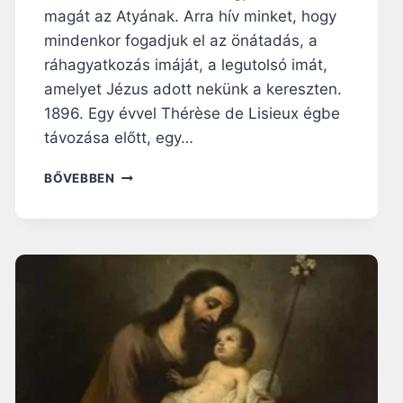
magát az Atyának. Arra hív minket, hogy
mindenkor fogadjuk el az önátadás, a
ráhagyatkozás imáját, a legutolsó imát,
amelyet Jézus adott nekünk a kereszten.
1896. Egy évvel Thérèse de Lisieux égbe
távozása előtt, egy…
C
BŐVEBBEN
H
A
R
L
E
S
D
E
F
O
U
C