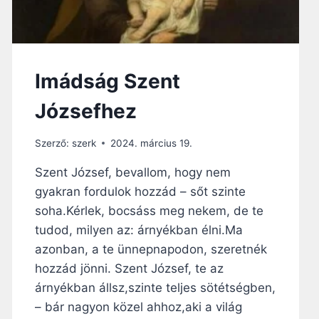
A
U
L
D
Ö
Imádság Szent
N
Á
Józsefhez
T
A
Szerző:
szerk
2024. március 19.
D
Á
Szent József, bevallom, hogy nem
S
gyakran fordulok hozzád – sőt szinte
I
M
soha.Kérlek, bocsáss meg nekem, de te
Á
tudod, milyen az: árnyékban élni.Ma
J
azonban, a te ünnepnapodon, szeretnék
A
–
hozzád jönni. Szent József, te az
E
árnyékban állsz,szinte teljes sötétségben,
G
– bár nagyon közel ahhoz,aki a világ
Y