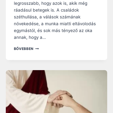
Z
legrosszabb, hogy azok is, akik még
E
ráadásul betegek is. A családok
R
széthullása, a válások számának
Ű
növekedése, a munka miatti eltávolodás
!
egymástól, és sok más tényező az oka
annak, hogy a…
I
BŐVEBBEN
M
Á
D
K
O
Z
Z
U
N
K
A
Z