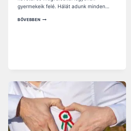
R
gyermekeik felé. Hálát adunk minden…
B
A
I
BŐVEBBEN
M
A
A
Z
É
D
E
S
A
P
Á
K
É
R
T