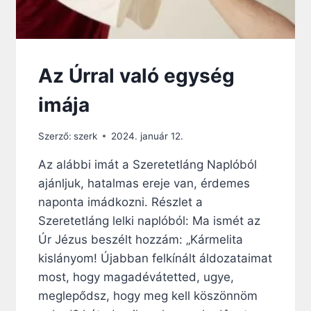
O
K
É
R
T
Az Úrral való egység
A
B
imája
E
T
Szerző:
szerk
2024. január 12.
E
G
Az alábbi imát a Szeretetláng Naplóból
E
ajánljuk, hatalmas ereje van, érdemes
K
É
naponta imádkozni. Részlet a
R
Szeretetláng lelki naplóból: Ma ismét az
T
Úr Jézus beszélt hozzám: „Kármelita
,
A
kislányom! Újabban felkínált áldozataimat
K
most, hogy magadévátetted, ugye,
I
meglepődsz, hogy meg kell köszönnöm
K