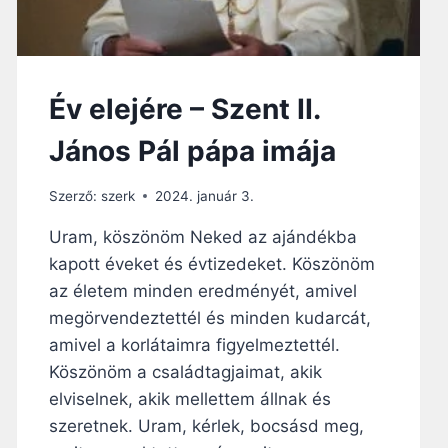
L
F
M
H
A
E
S
Z
I
Év elejére – Szent II.
M
Á
János Pál pápa imája
D
S
Á
Szerző:
szerk
2024. január 3.
G
Uram, köszönöm Neked az ajándékba
kapott éveket és évtizedeket. Köszönöm
az életem minden eredményét, amivel
megörvendeztettél és minden kudarcát,
amivel a korlátaimra figyelmeztettél.
Köszönöm a családtagjaimat, akik
elviselnek, akik mellettem állnak és
szeretnek. Uram, kérlek, bocsásd meg,