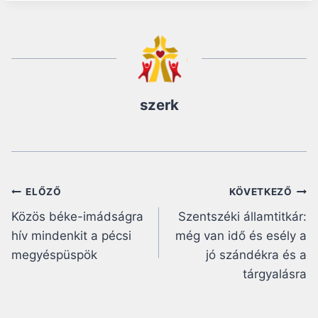
szerk
Bejegyzés
ELŐZŐ
KÖVETKEZŐ
Közös béke-imádságra
Szentszéki államtitkár:
navigáció
hív mindenkit a pécsi
még van idő és esély a
megyéspüspök
jó szándékra és a
tárgyalásra