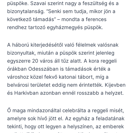
püspöke. Szavai szerint nagy a feszültség és a
bizonytalanság. “Senki sem tudja, mikor jön a
következő támadás” – mondta a ferences
rendhez tartozó egyházmegyés püspök.
A háború kiterjedésétől való félelmek valósnak
bizonyultak, miután a püspök szerint jelenleg
egyszerre 20 város áll tűz alatt. A kora reggeli
órákban Odesszában is támadások érték a
városhoz közel fekvő katonai tábort, míg a
belvárosi területet eddig nem érintették. Kijevben
és Harkivban azonban ennél rosszabb a helyzet.
Ő maga mindazonáltal celebrálta a reggeli misét,
amelyre sok hívő jött el. Az egyház a feladatának
tekinti, hogy ott legyen a helyszínen, az emberek