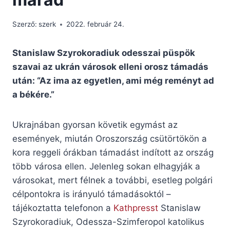
Szerző:
szerk
2022. február 24.
Stanislaw Szyrokoradiuk odesszai püspök
szavai az ukrán városok elleni orosz támadás
után: “Az ima az egyetlen, ami még reményt ad
a békére.”
Ukrajnában gyorsan követik egymást az
események, miután Oroszország csütörtökön a
kora reggeli órákban támadást indított az ország
több városa ellen. Jelenleg sokan elhagyják a
városokat, mert félnek a további, esetleg polgári
célpontokra is irányuló támadásoktól –
tájékoztatta telefonon a
Kathpresst
Stanislaw
Szyrokoradiuk, Odessza-Szimferopol katolikus