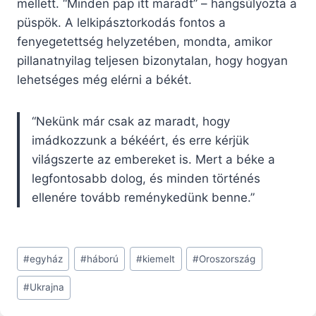
mellett. “Minden pap itt maradt” – hangsúlyozta a
püspök. A lelkipásztorkodás fontos a
fenyegetettség helyzetében, mondta, amikor
pillanatnyilag teljesen bizonytalan, hogy hogyan
lehetséges még elérni a békét.
“Nekünk már csak az maradt, hogy
imádkozzunk a békéért, és erre kérjük
világszerte az embereket is. Mert a béke a
legfontosabb dolog, és minden történés
ellenére tovább reménykedünk benne.”
Post
#
egyház
#
háború
#
kiemelt
#
Oroszország
Tags:
#
Ukrajna