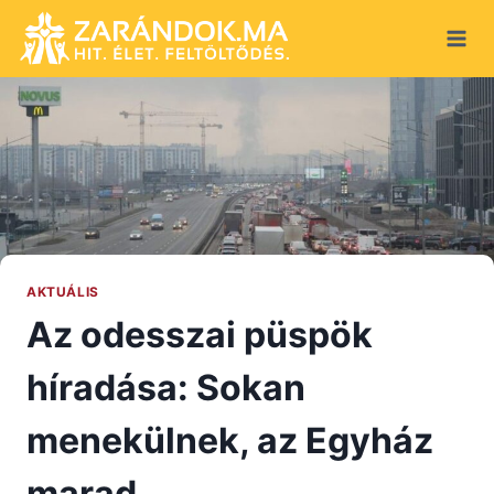
Skip
to
content
AKTUÁLIS
Az odesszai püspök
híradása: Sokan
menekülnek, az Egyház
marad