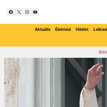
Skip
to
content
Aktuális
Életmód
Hitélet
Lelkis
Bibl