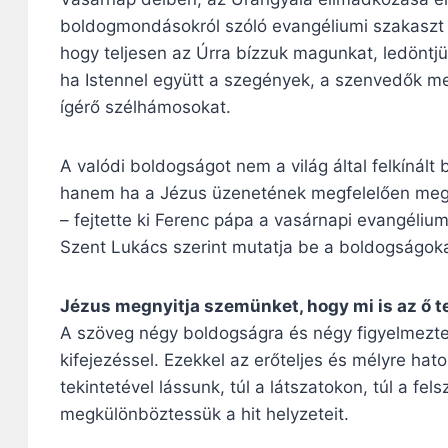
boldogmondásokról szóló evangéliumi szakaszt el
hogy teljesen az Úrra bízzuk magunkat, ledöntj
ha Istennel együtt a szegények, a szenvedők m
ígérő szélhámosokat.
A valódi boldogságot nem a világ által felkínált
hanem ha a Jézus üzenetének megfelelően mego
– fejtette ki Ferenc pápa a vasárnapi evangéliu
Szent Lukács szerint mutatja be a boldogságoka
Jézus megnyitja szemünket, hogy mi is az ő te
A szöveg négy boldogságra és négy figyelmezteté
kifejezéssel. Ezekkel az erőteljes és mélyre ha
tekintetével lássunk, túl a látszatokon, túl a fel
megkülönböztessük a hit helyzeteit.