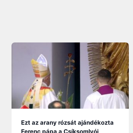
Ezt az arany rózsát ajándékozta
Ferenc pápa a Csíksomlyói