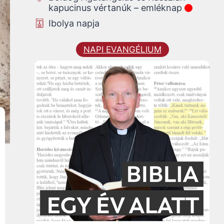
kapucinus vértanúk – emléknap
Ibolya napja
NAPI EVANGÉLIUM