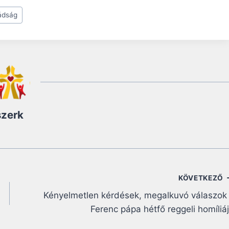
ádság
szerk
KÖVETKEZŐ
Kényelmetlen kérdések, megalkuvó válaszok
Ferenc pápa hétfő reggeli homíliá