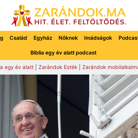
ég
Család
Egyház
Nőknek
Imádságok
Podcas
Biblia egy év alatt podcast
ia egy év alatt
|
Zarándok Esték
|
Zarándok mobilalkalm