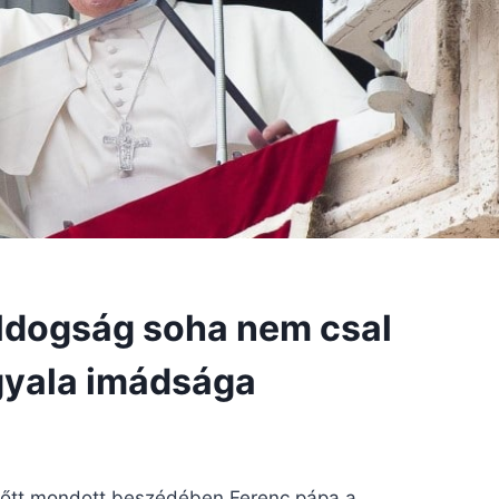
boldogság soha nem csal
gyala imádsága
lőtt mondott beszédében Ferenc pápa a