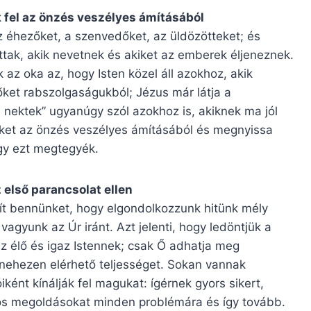
k fel az önzés veszélyes ámításából
z éhezőket, a szenvedőket, az üldözötteket; és
ottak, akik nevetnek és akiket az emberek éljeneznek.
az oka az, hogy Isten közel áll azokhoz, akik
et rabszolgaságukból; Jézus már látja a
j nektek” ugyanúgy szól azokhoz is, akiknek ma jól
 őket az önzés veszélyes ámításából és megnyissa
ogy ezt megtegyék.
első parancsolat ellen
lít bennünket, hogy elgondolkozzunk hitünk mély
vagyunk az Úr iránt. Azt jelenti, hogy ledöntjük a
z élő és igaz Istennek; csak Ő adhatja meg
 nehezen elérhető teljességet. Sokan vannak
ként kínálják fel magukat: ígérnek gyors sikert,
os megoldásokat minden problémára és így tovább.