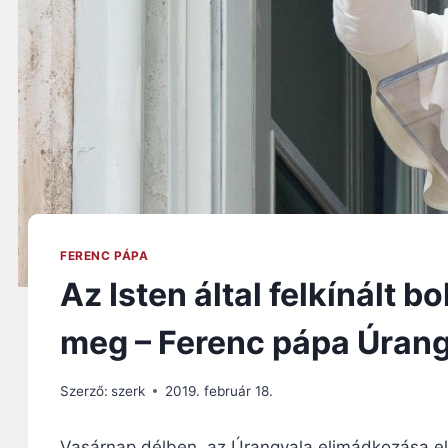
FERENC PÁPA
Az Isten által felkínált 
meg – Ferenc pápa Úran
Szerző:
szerk
2019. február 18.
Vasárnap délben, az Úrangyala elimádkozása e