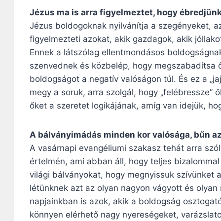
Jézus ma is arra figyelmeztet, hogy ébredjün
Jézus boldogoknak nyilvánítja a szegényeket, a
figyelmezteti azokat, akik gazdagok, akik jóllak
Ennek a látszólag ellentmondásos boldogságnak 
szenvednek és közbelép, hogy megszabadítsa ők
boldogságot a negatív valóságon túl. És ez a „ja
megy a soruk, arra szolgál, hogy „felébressze”
őket a szeretet logikájának, amíg van idejük, h
A bálványimádás minden kor valósága, bűn az 
A vasárnapi evangéliumi szakasz tehát arra szó
értelmén, ami abban áll, hogy teljes bizalommal 
világi bálványokat, hogy megnyissuk szívünket a
létünknek azt az olyan nagyon vágyott és olyan
napjainkban is azok, akik a boldogság osztogatói
könnyen elérhető nagy nyereségeket, varázslat