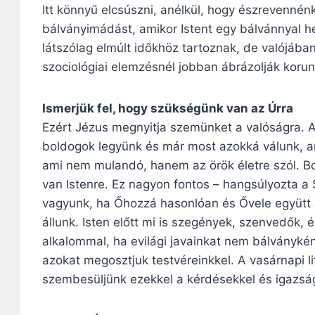
Itt könnyű elcsúszni, anélkül, hogy észrevennénk
bálványimádást, amikor Istent egy bálvánnyal h
látszólag elmúlt időkhöz tartoznak, de valójába
szociológiai elemzésnél jobban ábrázolják koru
Ismerjük fel, hogy szükségünk van az Úrra
Ezért Jézus megnyitja szemünket a valóságra. 
boldogok legyünk és már most azokká válunk, am
ami nem mulandó, hanem az örök életre szól. B
van Istenre. Ez nagyon fontos – hangsúlyozta a
vagyunk, ha Őhozzá hasonlóan és Ővele együtt
állunk. Isten előtt mi is szegények, szenvedők
alkalommal, ha evilági javainkat nem bálványké
azokat megosztjuk testvéreinkkel. A vasárnapi li
szembesüljünk ezekkel a kérdésekkel és igazsá