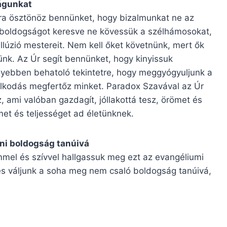
ságunkat
ra ösztönöz bennünket, hogy bizalmunkat ne az
 boldogságot keresve ne kövessük a szélhámosokat,
illúzió mestereit. Nem kell őket követnünk, mert ők
nk. Az Úr segít bennünket, hogy kinyissuk
yebben behatoló tekintetre, hogy meggyógyuljunk a
dolkodás megfertőz minket. Paradox Szavával az Úr
z, ami valóban gazdagít, jóllakottá tesz, örömet és
et és teljességet ad életünknek.
eni boldogság tanúivá
mmel és szívvel hallgassuk meg ezt az evangéliumi
s váljunk a soha meg nem csaló boldogság tanúivá,