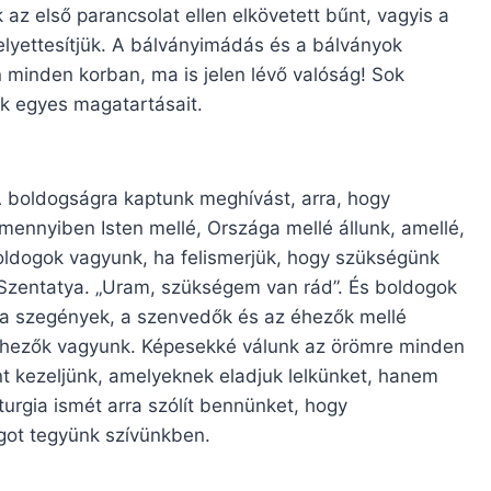
 az első parancsolat ellen elkövetett bűnt, vagyis a
elyettesítjük. A bálványimádás és a bálványok
n minden korban, ma is jelen lévő valóság! Sok
nk egyes magatartásait.
A boldogságra kaptunk meghívást, arra, hogy
ennyiben Isten mellé, Országa mellé állunk, amellé,
oldogok vagyunk, ha felismerjük, hogy szükségünk
 Szentatya. „Uram, szükségem van rád”. És boldogok
 a szegények, a szenvedők és az éhezők mellé
, éhezők vagyunk. Képesekké válunk az örömre minden
nt kezeljünk, amelyeknek eladjuk lelkünket, hanem
turgia ismét arra szólít bennünket, hogy
got tegyünk szívünkben.