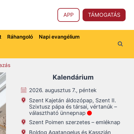
APP
TÁMOGATÁS
t
Ráhangoló
Napi evangélium
azás
Kalendárium
2026. augusztus 7., péntek
Szent Kajetán áldozópap, Szent II.
Szixtusz pápa és társai, vértanúk –
választható ünnepnap
Szent Poimen szerzetes – emléknap
Boldog Agatangelus és Kasszián