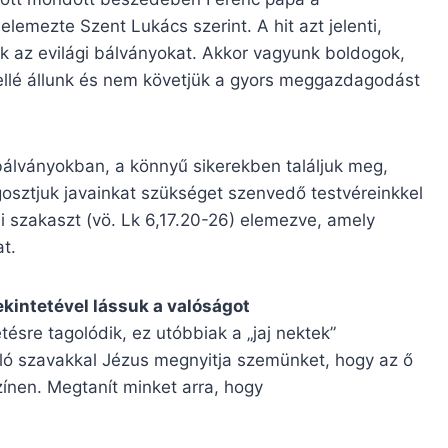
emezte Szent Lukács szerint. A hit azt jelenti,
ük az evilági bálványokat. Akkor vagyunk boldogok,
ellé állunk és nem követjük a gyors meggazdagodást
 bálványokban, a könnyű sikerekben találjuk meg,
sztjuk javainkat szükséget szenvedő testvéreinkkel
mi szakaszt (vö. Lk 6,17.20-26) elemezve, amely
t.
kintetével lássuk a valóságot
sre tagolódik, ez utóbbiak a „jaj nektek”
toló szavakkal Jézus megnyitja szemünket, hogy az ő
színen. Megtanít minket arra, hogy