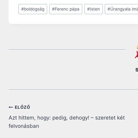
Post
#
boldogság
#
Ferenc pápa
#
Isten
#
Úrangyala im
Tags:
Bejegyzés
ELŐZŐ
Azt hittem, hogy: pedig, dehogy! – szeretet két
navigáció
felvonásban