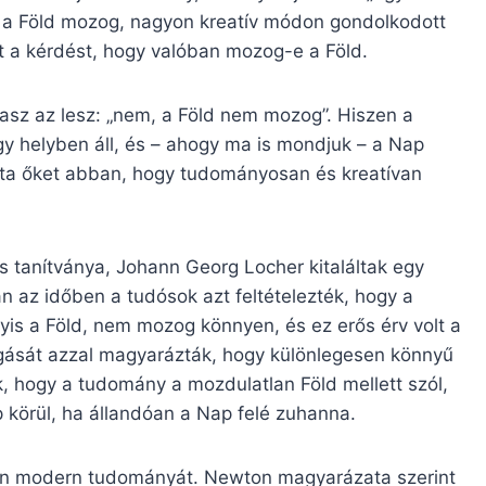
gy a Föld mozog, nagyon kreatív módon gondolkodott
t a kérdést, hogy valóban mozog-e a Föld.
álasz az lesz: „nem, a Föld nem mozog”. Hiszen a
egy helyben áll, és – ahogy ma is mondjuk – a Nap
zta őket abban, hogy tudományosan és kreatívan
és tanítványa, Johann Georg Locher kitaláltak egy
n az időben a tudósok azt feltételezték, hogy a
yis a Föld, nem mozog könnyen, és ez erős érv volt a
zgását azzal magyarázták, hogy különlegesen könnyű
, hogy a tudomány a mozdulatlan Föld mellett szól,
 körül, ha állandóan a Nap felé zuhanna.
on modern tudományát. Newton magyarázata szerint