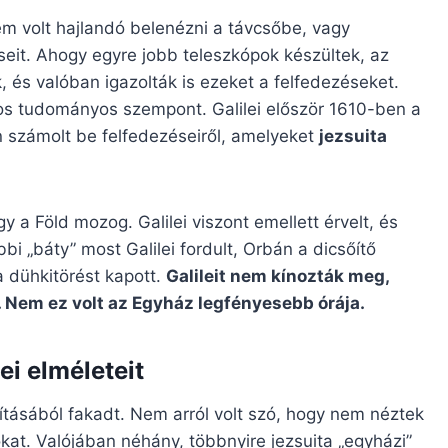
em volt hajlandó belenézni a távcsőbe, vagy
zéseit. Ahogy egyre jobb teleszkópok készültek, az
 és valóban igazolták is ezeket a felfedezéseket.
os tudományos szempont. Galilei először 1610-ben a
 számolt be felfedezéseiről, amelyeket
jezsuita
 a Föld mozog. Galilei viszont emellett érvelt, és
i „báty” most Galilei fordult, Orbán a dicsőítő
ra dühkitörést kapott.
Galileit nem kínozták meg,
.
Nem ez volt az
Egyház legfényesebb órája.
ei elméleteit
tásából fakadt. Nem arról volt szó, hogy nem néztek
at. Valójában néhány, többnyire jezsuita „egyházi”