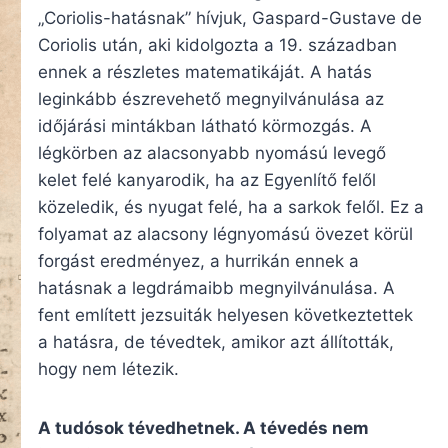
„Coriolis-hatásnak” hívjuk, Gaspard-Gustave de
Coriolis után, aki kidolgozta a 19. században
ennek a részletes matematikáját. A hatás
leginkább észrevehető megnyilvánulása az
időjárási mintákban látható körmozgás. A
légkörben az alacsonyabb nyomású levegő
kelet felé kanyarodik, ha az Egyenlítő felől
közeledik, és nyugat felé, ha a sarkok felől. Ez a
folyamat az alacsony légnyomású övezet körül
forgást eredményez, a hurrikán ennek a
hatásnak a legdrámaibb megnyilvánulása. A
fent említett jezsuiták helyesen következtettek
a hatásra, de tévedtek, amikor azt állították,
hogy nem létezik.
A tudósok tévedhetnek. A tévedés nem