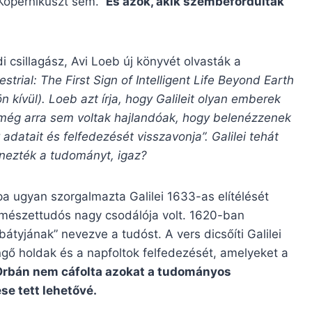
 Kopernikuszt sem.
És azok, akik szembefordultak
 csillagász, Avi Loeb új könyvét olvasták a
estrial: The First Sign of Intelligent Life Beyond Earth
dön kívül). Loeb azt írja, hogy Galileit olyan emberek
k „még arra sem voltak hajlandóak, hogy belenézzenek
adatait és felfedezését visszavonja”. Galilei tehát
enezték a tudományt, igaz?
pa ugyan szorgalmazta Galilei 1633-as elítélését
mészettudós nagy csodálója volt. 1620-ban
„bátyjának” nevezve a tudóst. A vers dicsőíti Galilei
ingő holdak és a napfoltok felfedezését, amelyeket a
Orbán nem cáfolta azokat a tudományos
se tett lehetővé.