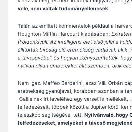
kínozták meg, és nem küldték máglyára, ahogy
vele, nem voltak tudományellenesek.
Talán az említett kommentelők például a harvardi
Houghton Mifflin Harcourt kiadásában:
Extraterr
(Földönkívüli: Az intelligens élet első jelei a Föl
állították bíróság elé eretnekség vádjával, aki
a távcsövébe”, és hogyan „kényszerítették, hogy 
nyilván olyan emberekkel állt szemben, akik ell
Nem igaz. Maffeo Barberini, azaz VIII. Orbán pá
eretnekség gyanújával, korábban azonban a ter
Galileinek írt leveléhez egy verset is mellékelt, 
felfedezéseit, többek között a Jupiter körül ker
teleszkóp segítségével tett.
Nyilvánvaló, hogy 
felfedezéseket, amelyeket a távcső megjelené