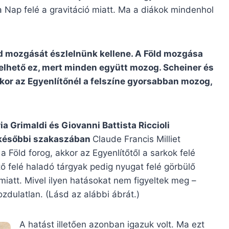
 Nap felé a gravitáció miatt. Ma a diákok mindenhol
Föld mozgását észlelnünk kellene. A Föld mozgása
lelhető ez, mert minden együtt mozog. Scheiner és
akkor az Egyenlítőnél a felszíne gyorsabban mozog,
a Grimaldi és Giovanni Battista Riccioli
d későbbi szakaszában
Claude Francis Milliet
 Föld forog, akkor az Egyenlítőtől a sarkok felé
ítő felé haladó tárgyak pedig nyugat felé görbülő
iatt. Mivel ilyen hatásokat nem figyeltek meg –
zdulatlan. (Lásd az alábbi ábrát.)
A hatást illetően azonban igazuk volt. Ma ezt