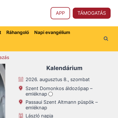
APP
TÁMOGATÁS
t
Ráhangoló
Napi evangélium
azás
Kalendárium
2026. augusztus 8., szombat
Szent Domonkos áldozópap –
emléknap
Passaui Szent Altmann püspök –
emléknap
László napja