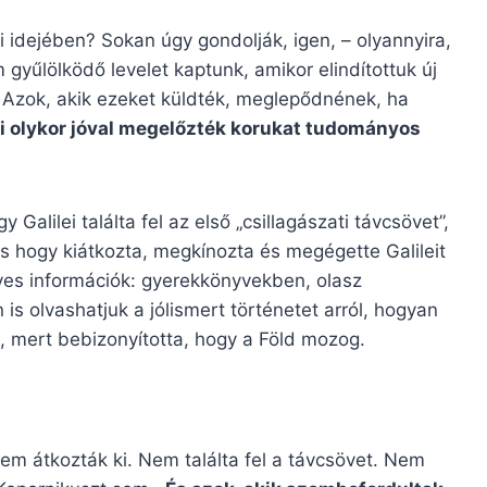
 idejében? Sokan úgy gondolják, igen, – olyannyira,
 gyűlölködő levelet kaptunk, amikor elindítottuk új
Azok, akik ezeket küldték, meglepődnének, ha
i olykor jóval megelőzték korukat tudományos
 Galilei találta fel az első „csillagászati távcsövet”,
s hogy kiátkozta, megkínozta és megégette Galileit
ves információk: gyerekkönyvekben, olasz
is olvashatjuk a jólismert történetet arról, hogyan
, mert bebizonyította, hogy a Föld mozog.
Nem átkozták ki. Nem találta fel a távcsövet. Nem