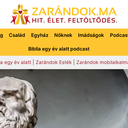
ég
Család
Egyház
Nőknek
Imádságok
Podcas
Biblia egy év alatt podcast
ia egy év alatt
|
Zarándok Esték
|
Zarándok mobilalkalm