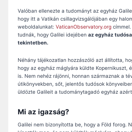
Valóban ellenezte a tudományt az egyház Galilei
hogy itt a Vatikán csillagvizsgálójában egy halom
weboldalunkat:
VaticanObservatory.org
címmel. 
tudnák, hogy Galilei idejében
az egyház tudósa
tekintetben.
Néhány tájékozatlan hozzászóló azt állította, hogy
hogy az egyház máglyára küldte Kopernikuszt, é
is. Nem nehéz rájönni, honnan származnak a té
útikönyvekben, sőt, jelentős tudósok könyveiben 
üldözte Galileit a tudománytagadó egyház azért
Mi az igazság?
Galilei nem bizonyította be, hogy a Föld forog. 