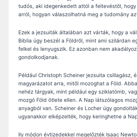
tudós, aki idegenkedett attól a feltevéstől, ho
arról, hogyan válaszolhatná meg a tudomány az
Ezek a jezsuiták általában azt várták, hogy a v
Biblia úgy beszél a Földről, mint ami szilárdan 
felkel és lenyugszik. Ez azonban nem akadályo
gondolkodjanak.
Például Christoph Scheiner jezsuita csillagász, 
magyarázatot arra, mitől mozoghat a Föld. Abba
nehéz tárgyak, mint például egy sziklatömb, vag
mozgó Föld ötlete ellen. A Nap látszólagos mo
anyagból van. Scheiner és Locher úgy gondolták
ugyanakkor elképzelték, hogy keringhetne a Nap
Ily módon évtizedekkel megelőzték Isaac Newt