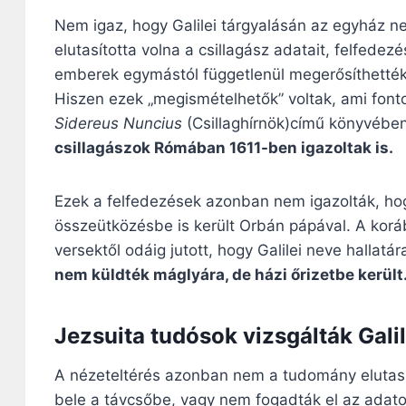
Nem igaz, hogy Galilei tárgyalásán az egyház n
elutasította volna a csillagász adatait, felfede
emberek egymástól függetlenül megerősíthették,
Hiszen ezek „megismételhetők” voltak, ami font
Sidereus Nuncius
(Csillaghírnök)című könyvében
csillagászok Rómában 1611-ben igazoltak is.
Ezek a felfedezések azonban nem igazolták, hogy
összeütközésbe is került Orbán pápával. A korább
versektől odáig jutott, hogy Galilei neve hallatá
nem küldték máglyára, de házi őrizetbe került
Jezsuita tudósok vizsgálták Galil
A nézeteltérés azonban nem a tudomány elutasí
bele a távcsőbe, vagy nem fogadták el az adatok