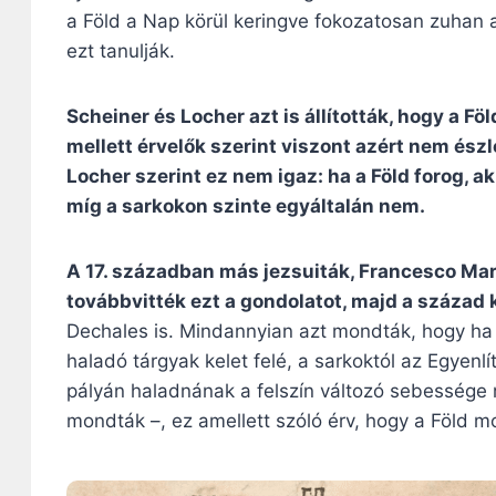
a Föld a Nap körül keringve fokozatosan zuhan a
ezt tanulják.
Scheiner és Locher azt is állították, hogy a 
mellett érvelők szerint viszont azért nem ész
Locher szerint ez nem igaz: ha a Föld forog, 
míg a sarkokon szinte egyáltalán nem.
A 17. században más jezsuiták, Francesco Mari
továbbvitték ezt a gondolatot, majd a száza
Dechales is. Mindannyian azt mondták, hogy ha a
haladó tárgyak kelet felé, a sarkoktól az Egyenl
pályán haladnának a felszín változó sebessége m
mondták –, ez amellett szóló érv, hogy a Föld mo