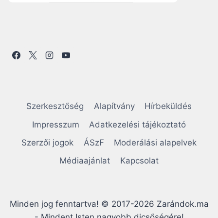
Szerkesztőség
Alapítvány
Hírbeküldés
Impresszum
Adatkezelési tájékoztató
Szerzői jogok
ÁSzF
Moderálási alapelvek
Médiaajánlat
Kapcsolat
Minden jog fenntartva! © 2017-2026 Zarándok.ma
- Mindent Isten nagyobb dicsőségére!