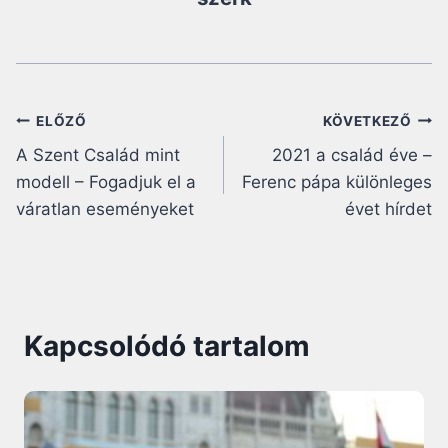
Bejegyzés
ELŐZŐ
KÖVETKEZŐ
A Szent Család mint
2021 a család éve –
navigáció
modell – Fogadjuk el a
Ferenc pápa különleges
váratlan eseményeket
évet hírdet
Kapcsolódó tartalom