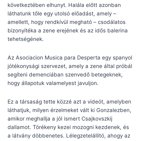
következtében elhunyt. Halála előtt azonban
láthatunk tőle egy utolsó előadást, amely –
amellett, hogy rendkívül megható – csodálatos
bizonyítéka a zene erejének és az idős balerina
tehetségének.
Az Asociacion Musica para Desperta egy spanyol
jótékonysági szervezet, amely a zene által próbál
segíteni demenciában szenvedő betegeknek,
hogy állapotuk valamelyest javuljon.
Ez a társaság tette közzé azt a videót, amelyben
láthatjuk, milyen érzelmeket vált ki Gonzalezben,
amikor meghallja a jól ismert Csajkovszkij
dallamot. Törékeny kezei mozogni kezdenek, és
a látvány döbbenetes. Lélegzetelállító, ahogy az