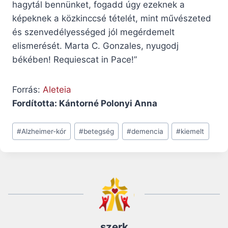
hagytál bennünket, fogadd úgy ezeknek a
képeknek a közkinccsé tételét, mint művészeted
és szenvedélyességed jól megérdemelt
elismerését. Marta C. Gonzales, nyugodj
békében! Requiescat in Pace!”
Forrás:
Aleteia
Fordította: Kántorné Polonyi Anna
Post
#
Alzheimer-kór
#
betegség
#
demencia
#
kiemelt
Tags:
szerk