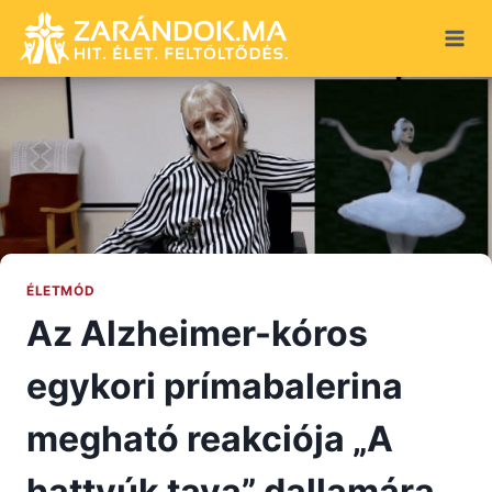
Skip
to
content
ÉLETMÓD
Az Alzheimer-kóros
egykori prímabalerina
megható reakciója „A
hattyúk tava” dallamára