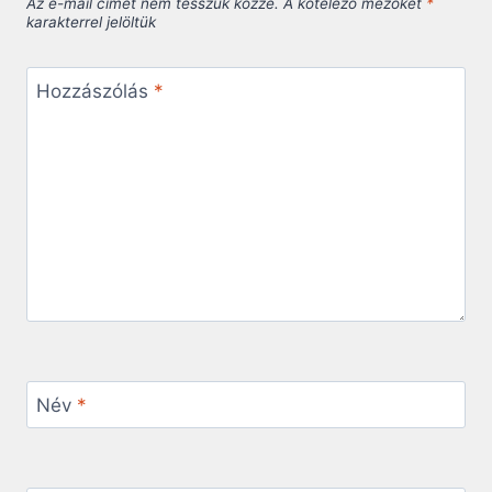
Az e-mail címet nem tesszük közzé.
A kötelező mezőket
*
karakterrel jelöltük
Hozzászólás
*
Név
*