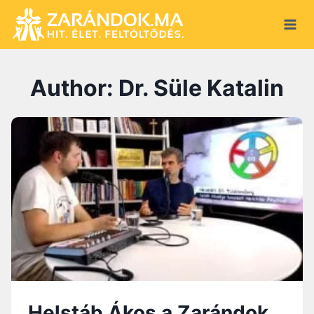
Skip
to
content
Author: Dr. Süle Katalin
Helstáb Ákos a Zarándok