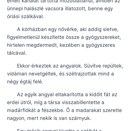
emelt kanalat tartotta mozdulatlanul, amiben az
ünnepi halászlé vacsora illatozott, benne egy
óriási szálkával.
A kórházban egy nővérke, aki addig sietve,
figyelmetlenül készítette össze a gyógyszereket,
hirtelen megdermedt, kezében a gyógyszeres
tálcával.
Ekkor érkeztek az angyalok. Süvítve repültek,
vidáman nevetgéltek, és szétrajzottak mind a
négy égtáj felé.
Az egyik angyal eltakarította a kidőlt fát az
erdei útról, míg a társa visszabillentette a
madárfiókát a fészekbe. Ő a madarakat szerette
nagyon, mert nekik is van szárnyuk.