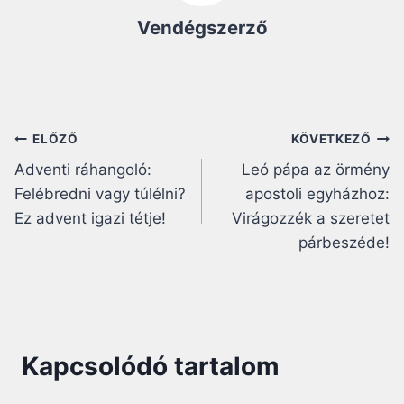
Vendégszerző
Bejegyzés
ELŐZŐ
KÖVETKEZŐ
Adventi ráhangoló:
Leó pápa az örmény
navigáció
Felébredni vagy túlélni?
apostoli egyházhoz:
Ez advent igazi tétje!
Virágozzék a szeretet
párbeszéde!
Kapcsolódó tartalom