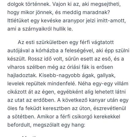
dolgok történnek. Vajon ki az, aki megsejtheti,
hogy mikor jönnek, és meddig maradnak?
Ittlétüket egy kevéske aranypor jelzi imitt-amott,
ami a szárnyaikról hullik le.
Az esti szürkületben egy férfi vágtatott
autójával a kórházba a feleségével, aki épp szülni
készült. Rossz idő volt, sűrűn esett az eső, és a
viharos szélben még az óriási fák is erősen
hajladoztak. Kisebb-nagyobb ágak, gallyak,
levelek repültek mindenfelé. Néha egy-egy villám
cikázott át az égen, egyébként alig lehetett látni
az utat az erdőben. A következő kanyar után egy
öles fa feküdt keresztben az úton, észrevétlenül
a sötétben. Amikor a férfi csikorgó kerekekkel
befordult, megszólalt egy hang: