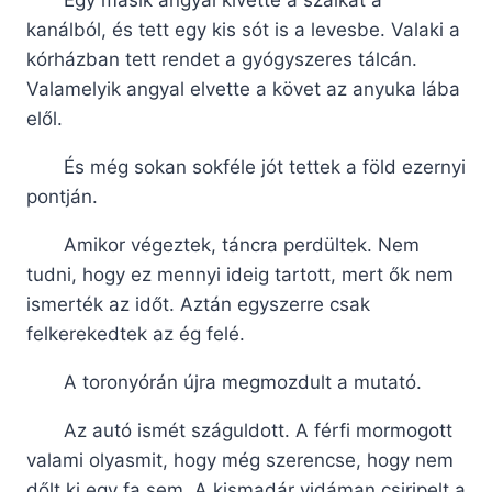
Egy másik angyal kivette a szálkát a
kanálból, és tett egy kis sót is a levesbe. Valaki a
kórházban tett rendet a gyógyszeres tálcán.
Valamelyik angyal elvette a követ az anyuka lába
elől.
És még sokan sokféle jót tettek a föld ezernyi
pontján.
Amikor végeztek, táncra perdültek. Nem
tudni, hogy ez mennyi ideig tartott, mert ők nem
ismerték az időt. Aztán egyszerre csak
felkerekedtek az ég felé.
A toronyórán újra megmozdult a mutató.
Az autó ismét száguldott. A férfi mormogott
valami olyasmit, hogy még szerencse, hogy nem
dőlt ki egy fa sem. A kismadár vidáman csiripelt a