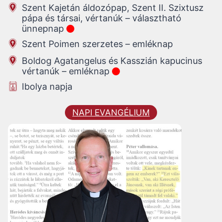
Szent Kajetán áldozópap, Szent II. Szixtusz
pápa és társai, vértanúk – választható
ünnepnap
Szent Poimen szerzetes – emléknap
Boldog Agatangelus és Kasszián kapucinus
vértanúk – emléknap
Ibolya napja
NAPI EVANGÉLIUM