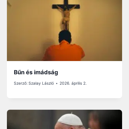
Bűn és imádság
Szerző:
Szalay László
2026. április 2.