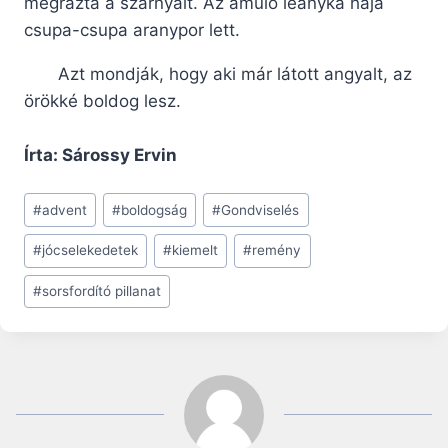
megrázta a szárnyait. Az ámuló leányka haja
csupa-csupa aranypor lett.
Azt mondják, hogy aki már látott angyalt, az
örökké boldog lesz.
Írta: Sárossy Ervin
Post
#
advent
#
boldogság
#
Gondviselés
Tags:
#
jócselekedetek
#
kiemelt
#
remény
#
sorsfordító pillanat