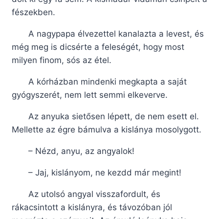
fészekben.
A nagypapa élvezettel kanalazta a levest, és
még meg is dicsérte a feleségét, hogy most
milyen finom, sós az étel.
A kórházban mindenki megkapta a saját
gyógyszerét, nem lett semmi elkeverve.
Az anyuka sietősen lépett, de nem esett el.
Mellette az égre bámulva a kislánya mosolygott.
– Nézd, anyu, az angyalok!
– Jaj, kislányom, ne kezdd már megint!
Az utolsó angyal visszafordult, és
rákacsintott a kislányra, és távozóban jól