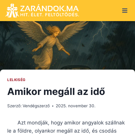
Skip
to
content
LELKISÉG
Amikor megáll az idő
Szerző:
Vendégszerző
2025. november 30.
Azt mondják, hogy amikor angyalok szállnak
le a földre, olyankor megáll az idő, és csodás