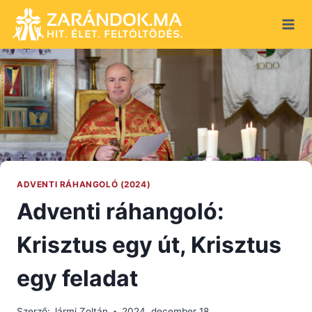
Skip
to
content
ADVENTI RÁHANGOLÓ (2024)
Adventi ráhangoló:
Krisztus egy út, Krisztus
egy feladat
Szerző:
Jármi Zoltán
2024. december 18.