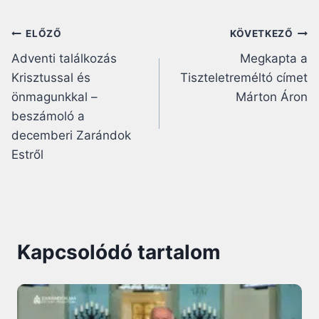
Bejegyzés
ELŐZŐ
KÖVETKEZŐ
Adventi találkozás
Megkapta a
navigáció
Krisztussal és
Tiszteletreméltó címet
önmagunkkal –
Márton Áron
beszámoló a
decemberi Zarándok
Estről
Kapcsolódó tartalom