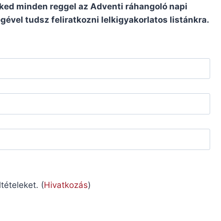
ked minden reggel az Adventi ráhangoló napi
ével tudsz feliratkozni lelkigyakorlatos listánkra.
ételeket. (
Hivatkozás
)