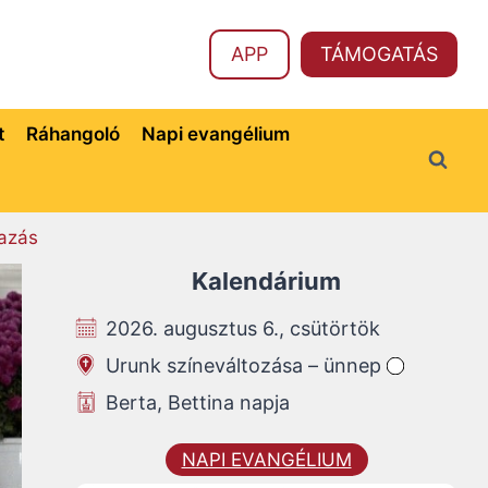
APP
TÁMOGATÁS
t
Ráhangoló
Napi evangélium
azás
Kalendárium
2026. augusztus 6., csütörtök
Urunk színeváltozása – ünnep
Berta, Bettina napja
NAPI EVANGÉLIUM