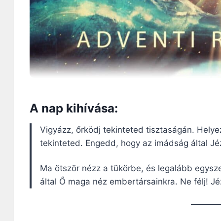
A nap kihívása:
Vigyázz, őrködj tekinteted tisztaságán. Helye
tekinteted. Engedd, hogy az imádság által Jé
Ma ötször nézz a tükörbe, és legalább egysze
által Ő maga néz embertársainkra. Ne félj! Jé