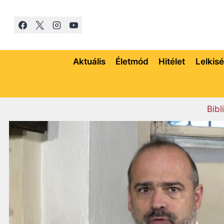
Skip
to
content
Aktuális
Életmód
Hitélet
Lelkis
Bibl