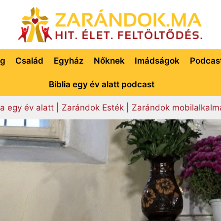
ég
Család
Egyház
Nőknek
Imádságok
Podcas
Biblia egy év alatt podcast
ia egy év alatt
|
Zarándok Esték
|
Zarándok mobilalkalm