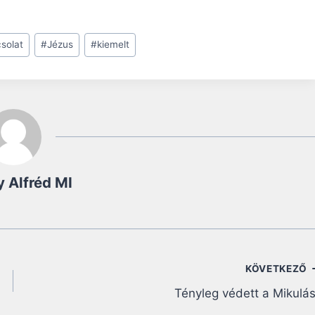
solat
#
Jézus
#
kiemelt
 Alfréd MI
KÖVETKEZŐ
Tényleg védett a Mikulá