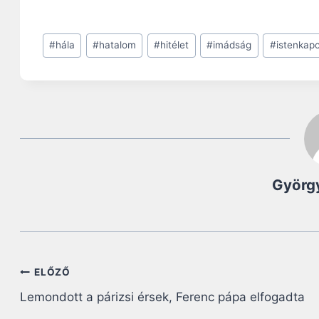
Post
#
hála
#
hatalom
#
hitélet
#
imádság
#
istenkapc
Tags:
György
Bejegyzés
ELŐZŐ
Lemondott a párizsi érsek, Ferenc pápa elfogadta
navigáció