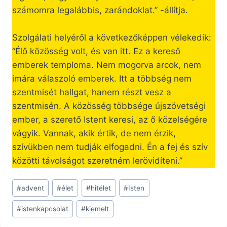
számomra legalábbis, zarándoklat.” -állítja.
Szolgálati helyéről a következőképpen vélekedik:
“Élő közösség volt, és van itt. Ez a kereső
emberek temploma. Nem mogorva arcok, nem
imára válaszoló emberek. Itt a többség nem
szentmisét hallgat, hanem részt vesz a
szentmisén. A közösség többsége újszövetségi
ember, a szerető Istent keresi, az ő közelségére
vágyik. Vannak, akik értik, de nem érzik,
szívükben nem tudják elfogadni. Én a fej és szív
közötti távolságot szeretném lerövidíteni.”
Post
#
advent
#
élet
#
hitélet
#
Isten
Tags:
#
istenkapcsolat
#
kiemelt