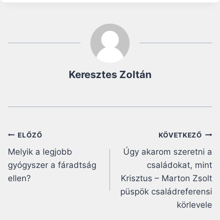
Keresztes Zoltán
Bejegyzés
ELŐZŐ
KÖVETKEZŐ
Melyik a legjobb
Úgy akarom szeretni a
navigáció
gyógyszer a fáradtság
családokat, mint
ellen?
Krisztus – Marton Zsolt
püspök családreferensi
körlevele