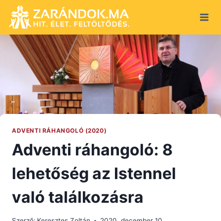
Skip
to
content
ADVENTI RÁHANGOLÓ (2020)
Adventi ráhangoló: 8
lehetőség az Istennel
való találkozásra
Szerző:
Keresztes Zoltán
2020. december 10.