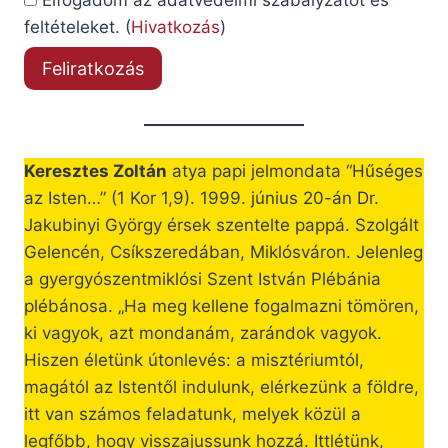
Elfogadom az adatvédelmi szabályzatot és
feltételeket. (
Hivatkozás
)
Keresztes Zoltán
atya papi jelmondata “Hűséges
az Isten…” (1 Kor 1,9). 1999. június 20-án Dr.
Jakubinyi György érsek szentelte pappá. Szolgált
Gelencén, Csíkszeredában, Miklósváron. Jelenleg
a gyergyószentmiklósi Szent István Plébánia
plébánosa. „Ha meg kellene fogalmazni tömören,
ki vagyok, azt mondanám, zarándok vagyok.
Hiszen életünk útonlevés: a misztériumtól,
magától az Istentől indulunk, elérkezünk a földre,
itt van számos feladatunk, melyek közül a
legfőbb, hogy visszajussunk hozzá. Ittlétünk,