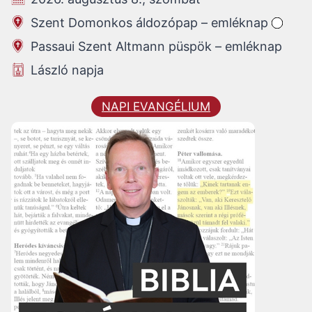
Szent Domonkos áldozópap – emléknap
Passaui Szent Altmann püspök – emléknap
László napja
NAPI EVANGÉLIUM