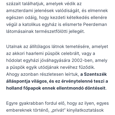
százait találhatjuk, amelyek védik az
amszterdami jelenések valódiságát, és elmennek
egészen odáig, hogy kezdeti kételkedés ellenére
végül a katolikus egyház is elismerte Peerdeman
látomásainak természetfölötti jellegét.
Utalnak az állítólagos látnok temetésére, amelyet
az akkori haarlemi püspök celebrált, vagy a
hódolat egyházi jóváhagyására 2002-ben, amely
a püspök egyik utódjának nevéhez fűződik.
Ahogy azonban részletesen leírtuk,
a Szentszék
álláspontja világos, és ez érvénytelenné teszi a
holland főpapok ennek ellentmondó döntéseit
.
Egyre gyakrabban fordul elő, hogy az ilyen, egyes
embereknek történő, „privát” kinyilatkoztatások