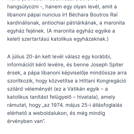
hangsúlyozni -, hanem egy olyan levél, amit a
libanoni pápai nuncius írt Béchara Boutros Raï
kardinálisnak, antiochiai pátriárkának, a maronita
egyház fejének. (A maronita egyház egyike a
keleti szertartású katolikus egyházaknak.)
A július 20-án kelt levél válasz egy korábbi,
információt kérő levélre, és benne Joseph Spiter
érsek, a pápa libanoni képviselője mindössze arra
szorítkozik, hogy közvetítse a Hittani Kongregáció
szilárd véleményét (ez a Vatikán egyik – a
katolikus tanítást felügyelő – hivatala), amely
rámutat, hogy „az 1974. május 25-i állásfoglalás
elérhető a weboldalukon, és még mindig
érvényben van”.