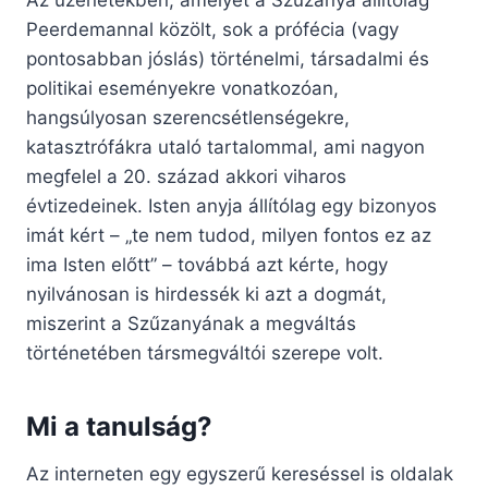
Az üzenetekben, amelyet a Szűzanya állítólag
Peerdemannal közölt, sok a prófécia (vagy
pontosabban jóslás) történelmi, társadalmi és
politikai eseményekre vonatkozóan,
hangsúlyosan szerencsétlenségekre,
katasztrófákra utaló tartalommal, ami nagyon
megfelel a 20. század akkori viharos
évtizedeinek. Isten anyja állítólag egy bizonyos
imát kért – „te nem tudod, milyen fontos ez az
ima Isten előtt” – továbbá azt kérte, hogy
nyilvánosan is hirdessék ki azt a dogmát,
miszerint a Szűzanyának a megváltás
történetében társmegváltói szerepe volt.
Mi a tanulság?
Az interneten egy egyszerű kereséssel is oldalak