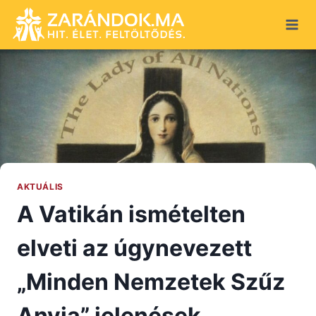
Skip
to
content
AKTUÁLIS
A Vatikán ismételten
elveti az úgynevezett
„Minden Nemzetek Szűz
Anyja” jelenések