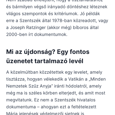
és bármilyen végső irányadó döntéshez léteznek
világos szempontok és kritériumok. Jó példák
erre a Szentszék által 1978-ban közreadott, vagy
a Joseph Ratzinger (akkor még) bíboros által
2000-ben írt dokumentumok.
Mi az újdonság? Egy fontos
üzenetet tartalmazó levél
A közelmúltban közzétettek egy levelet, amely
tisztázza, hogyan vélekedik a Vatikán a „Minden
Nemzetek Szűz Anyja” iránti hódolatról, amely
még ma is széles körben elterjedt, és amit most
megvitatunk. Ez nem a Szentszék hivatalos
dokumentuma – ahogyan ezt a feltételezett
Mária jelenések védelmezői sietnek is