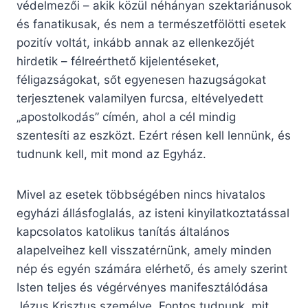
védelmezői – akik közül néhányan szektariánusok
és fanatikusak, és nem a természetfölötti esetek
pozitív voltát, inkább annak az ellenkezőjét
hirdetik – félreérthető kijelentéseket,
féligazságokat, sőt egyenesen hazugságokat
terjesztenek valamilyen furcsa, eltévelyedett
„apostolkodás” címén, ahol a cél mindig
szentesíti az eszközt. Ezért résen kell lennünk, és
tudnunk kell, mit mond az Egyház.
Mivel az esetek többségében nincs hivatalos
egyházi állásfoglalás, az isteni kinyilatkoztatással
kapcsolatos katolikus tanítás általános
alapelveihez kell visszatérnünk, amely minden
nép és egyén számára elérhető, és amely szerint
Isten teljes és végérvényes manifesztálódása
Jézus Krisztus személye. Fontos tudnunk, mit