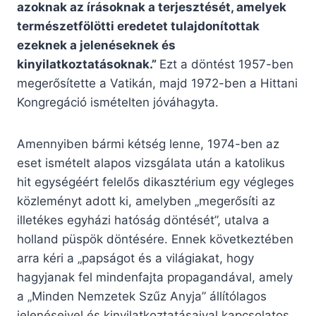
azoknak az írásoknak a terjesztését, amelyek
természetfölötti eredetet tulajdonítottak
ezeknek a jelenéseknek és
kinyilatkoztatásoknak.”
Ezt a döntést 1957-ben
megerősítette a Vatikán, majd 1972-ben a Hittani
Kongregáció ismételten jóváhagyta.
Amennyiben bármi kétség lenne, 1974-ben az
eset ismételt alapos vizsgálata után a katolikus
hit egységéért felelős dikasztérium egy végleges
közleményt adott ki, amelyben „megerősíti az
illetékes egyházi hatóság döntését”, utalva a
holland püspök döntésére. Ennek következtében
arra kéri a „papságot és a világiakat, hogy
hagyjanak fel mindenfajta propagandával, amely
a „Minden Nemzetek Szűz Anyja” állítólagos
jelenéseivel és kinyilatkoztatásaival kapcsolatos.