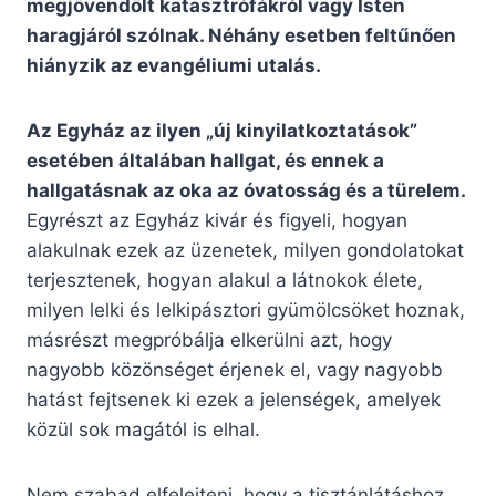
megjövendölt katasztrófákról vagy Isten
haragjáról szólnak. Néhány esetben feltűnően
hiányzik az evangéliumi utalás.
Az Egyház az ilyen „új kinyilatkoztatások”
esetében általában hallgat, és ennek a
hallgatásnak az oka az óvatosság és a türelem.
Egyrészt az Egyház kivár és figyeli, hogyan
alakulnak ezek az üzenetek, milyen gondolatokat
terjesztenek, hogyan alakul a látnokok élete,
milyen lelki és lelkipásztori gyümölcsöket hoznak,
másrészt megpróbálja elkerülni azt, hogy
nagyobb közönséget érjenek el, vagy nagyobb
hatást fejtsenek ki ezek a jelenségek, amelyek
közül sok magától is elhal.
Nem szabad elfelejteni, hogy a tisztánlátáshoz