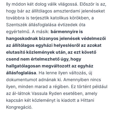
Ily módon két dolog válik világossá. Először is az,
hogy bár az állítólagos amszterdami jelenéseket
továbbra is terjesztik katolikus körökben, a
Szentszék állásfoglalása évtizedek óta
egyértelmű. A másik:
bármennyire is
hangoskodnak bizonyos jelenések védelmezői
az állítólagos egyházi helyeslésről az azokat
elutasító közlemények után, az ezt követő
csend nem értelmezhető úgy, hogy
hallgatólagosan megváltozott az egyház
állásfoglalása
. Ha lenne ilyen változás, új
dokumentumot adnának ki. Amennyiben nincs
ilyen, minden marad a régiben. Ez történt például
az ál-látnok Vassula Ryden esetében, amely
kapcsán két közleményt is kiadott a Hittani
Kongregáció.