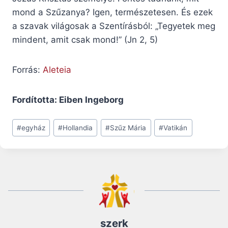
mond a Szűzanya? Igen, természetesen. És ezek
a szavak világosak a Szentírásból: „Tegyetek meg
mindent, amit csak mond!” (Jn 2, 5)
Forrás:
Aleteia
Fordította: Eiben Ingeborg
Post
#
egyház
#
Hollandia
#
Szűz Mária
#
Vatikán
Tags:
szerk