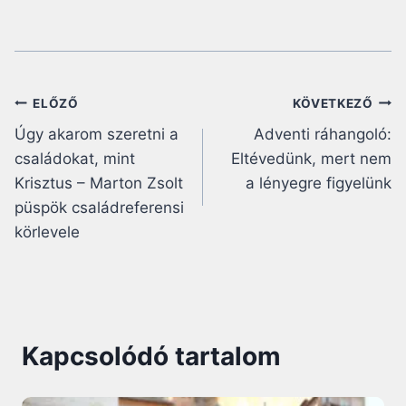
Bejegyzés
ELŐZŐ
KÖVETKEZŐ
Úgy akarom szeretni a
Adventi ráhangoló:
navigáció
családokat, mint
Eltévedünk, mert nem
Krisztus – Marton Zsolt
a lényegre figyelünk
püspök családreferensi
körlevele
Kapcsolódó tartalom