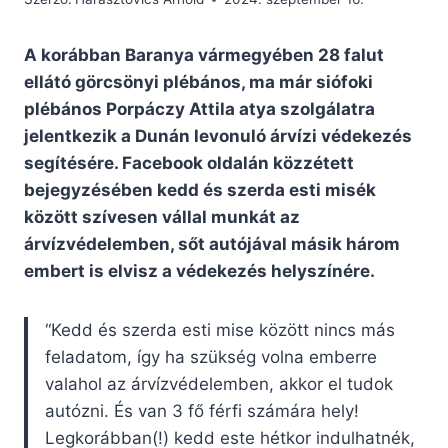
A korábban Baranya vármegyében 28 falut
ellátó görcsönyi plébános, ma már siófoki
plébános Porpáczy Attila atya szolgálatra
jelentkezik a Dunán levonuló árvízi védekezés
segítésére. Facebook oldalán közzétett
bejegyzésében kedd és szerda esti misék
között szívesen vállal munkát az
árvízvédelemben, sőt autójával másik három
embert is elvisz a védekezés helyszínére.
“Kedd és szerda esti mise között nincs más
feladatom, így ha szükség volna emberre
valahol az árvízvédelemben, akkor el tudok
autózni. És van 3 fő férfi számára hely!
Legkorábban(!) kedd este hétkor indulhatnék,