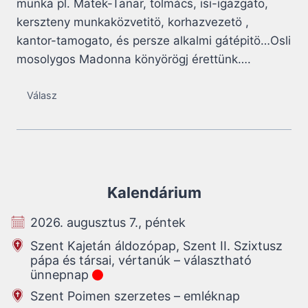
munka pl. Matek-Tanar, tolmács, isi-igazgato,
kerszteny munkaközvetitö, korhazvezetö ,
kantor-tamogato, és persze alkalmi gátépitö…Osli
mosolygos Madonna könyörögj érettünk….
Válasz
Kalendárium
2026. augusztus 7., péntek
Szent Kajetán áldozópap, Szent II. Szixtusz
pápa és társai, vértanúk – választható
ünnepnap
Szent Poimen szerzetes – emléknap