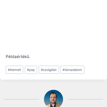
Példaértékű.
Post
#
kiemelt
#
pap
#
szolgálat
#
társadalom
Tags: