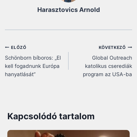
Harasztovics Arnold
Bejegyzés
ELŐZŐ
KÖVETKEZŐ
Schönborn bíboros: „El
Global Outreach
navigáció
kell fogadnunk Európa
katolikus cserediák
hanyatlását”
program az USA-ba
Kapcsolódó tartalom