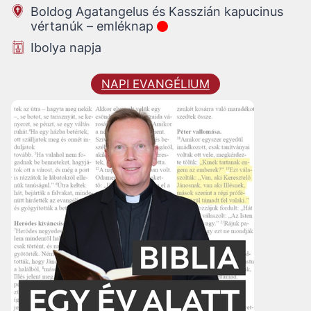
Boldog Agatangelus és Kasszián kapucinus
vértanúk – emléknap
Ibolya napja
NAPI EVANGÉLIUM