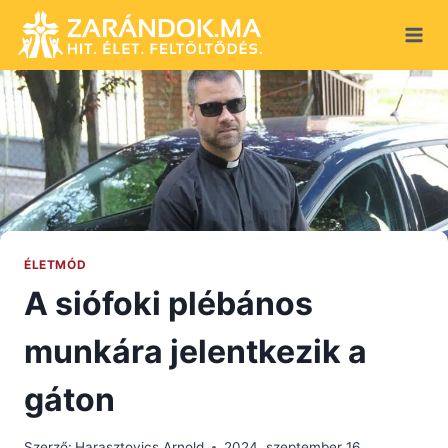
Skip
to
content
ÉLETMÓD
A siófoki plébános
munkára jelentkezik a
gáton
Szerző:
Harasztovics Arnold
2024. szeptember 16.