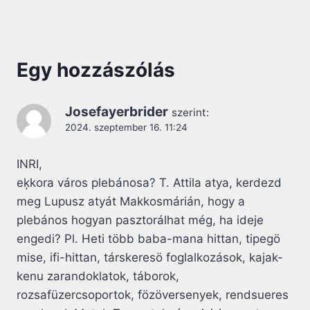
Egy hozzászólás
Josefayerbrider
szerint:
2024. szeptember 16. 11:24
INRI,
eķkora város plebánosa? T. Attila atya, kerdezd
meg Lupusz atyát Makkosmárián, hogy a
plebános hogyan pasztorálhat még, ha ideje
engedi? Pl. Heti több baba-mana hittan, tipegö
mise, ifi-hittan, társkeresö foglalkozások, kajak-
kenu zarandoklatok, táborok,
rozsafüzercsoportok, fözöversenyek, rendsueres