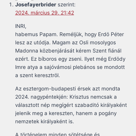
Josefayerbrider
szerint:
2024. március 29. 21:42
INRI,
habemus Papam. Reméljük, hogy Erdö Péter
lesz az utódja. Magam az Osli mosolygos
Madonna közbenjárását kérem Szent fiánál
ezért. Ez bíboros egy zseni. Ilyet még Erdödy
Imre atya a sajóvámosi plebános se mondott
a szent keresztröl.
Az esztergom-budapesti érsek azt mondta
2024. nagypéntekjén: Krisztus nemcsak a
választott nép megígért szabaditó királyaként
jelenik meg a kereszten, hanem a pogány
nemzetek királyaként is.
A történelem minden sötétsége és