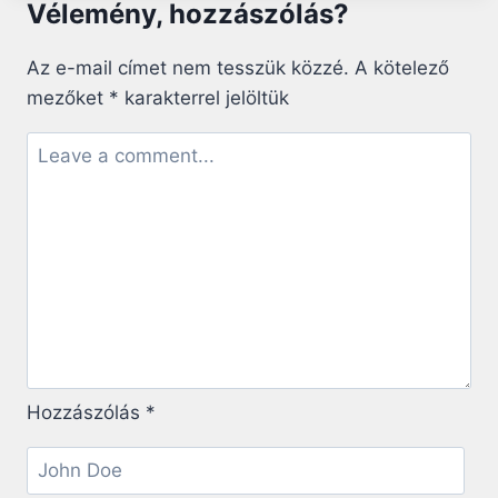
Vélemény, hozzászólás?
FÉRFI,
AKI
HAGYTA,
Az e-mail címet nem tesszük közzé.
A kötelező
HOGY
mezőket
*
karakterrel jelöltük
MEGÖLJÉK
JÉZUS
KRISZTUST
Hozzászólás
*