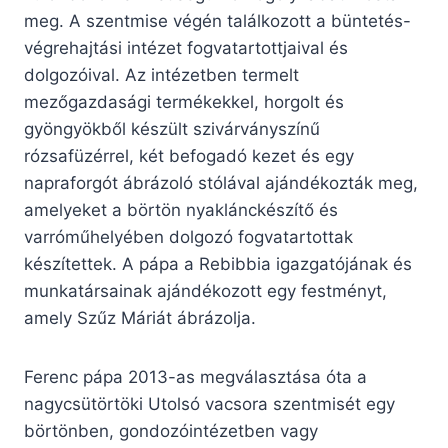
meg. A szentmise végén találkozott a büntetés-
végrehajtási intézet fogvatartottjaival és
dolgozóival. Az intézetben termelt
mezőgazdasági termékekkel, horgolt és
gyöngyökből készült szivárványszínű
rózsafüzérrel, két befogadó kezet és egy
napraforgót ábrázoló stólával ajándékozták meg,
amelyeket a börtön nyaklánckészítő és
varróműhelyében dolgozó fogvatartottak
készítettek. A pápa a Rebibbia igazgatójának és
munkatársainak ajándékozott egy festményt,
amely Szűz Máriát ábrázolja.
Ferenc pápa 2013-as megválasztása óta a
nagycsütörtöki Utolsó vacsora szentmisét egy
börtönben, gondozóintézetben vagy