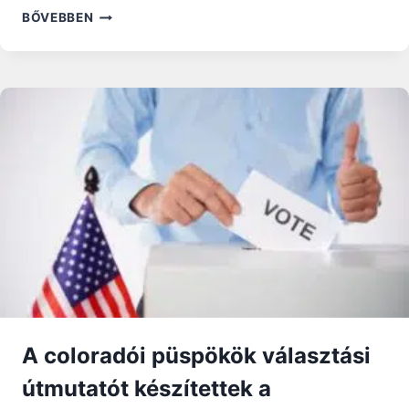
FERENC
BŐVEBBEN
PÁPA:
AZ
ÖRDÖG
ELPUSZTÍTJA
AZ
ISTEN
KÉPÉRE
TEREMTETT
EMBERT
A coloradói püspökök választási
útmutatót készítettek a