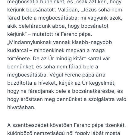
megbocsátja bűneinket, és „csak azt kéri, hogy
kérjünk bocsánatot”. Valóban, „Jézus soha nem
fárad bele a megbocsátásba: mi vagyunk azok,
akik belefáradunk abba, hogy bocsánatot
kérjünk” – mutatott rá Ferenc pápa.
„Mindannyiunknak vannak kisebb-nagyobb
kudarcai – mindenkinek megvan a maga
története. De az Úr mindig kitárt karral vár
bennünket, és soha nem fárad bele a
megbocsátásba. Végül Ferenc pápa arra
buzdította a híveket, kérjék az Úr kegyelmét,
hogy ne fáradjanak bele a bocsánatkérésbe, és
hogy erősítsen meg bennünket a szolgálatra való
hivatásban.
A szentbeszédet követően Ferenc pápa tizenkét,
különböző nemzetiségű női fogoly lábát mosta