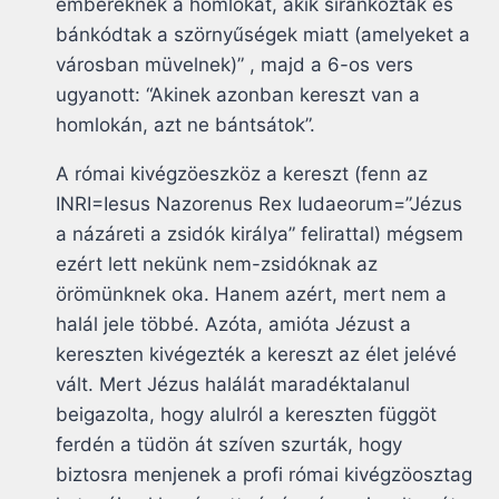
embereknek a homlokát, akik siránkoztak és
bánkódtak a szörnyűségek miatt (amelyeket a
városban müvelnek)” , majd a 6-os vers
ugyanott: “Akinek azonban kereszt van a
homlokán, azt ne bántsátok”.
A római kivégzöeszköz a kereszt (fenn az
INRI=Iesus Nazorenus Rex Iudaeorum=”Jézus
a názáreti a zsidók királya” felirattal) mégsem
ezért lett nekünk nem-zsidóknak az
örömünknek oka. Hanem azért, mert nem a
halál jele többé. Azóta, amióta Jézust a
kereszten kivégezték a kereszt az élet jelévé
vált. Mert Jézus halálát maradéktalanul
beigazolta, hogy alulról a kereszten függöt
ferdén a tüdön át szíven szurták, hogy
biztosra menjenek a profi római kivégzöosztag