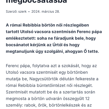
Szerző:
szerk
2024. március 28.
A római Rebibbia börtön női részlegében
tartott Utolsó vacsora szentmisén Ferenc pápa
emlékeztetett: soha ne fáradjunk bele, hogy
bocsánatot kérjünk az Úrtól és hogy
megtanuljunk úgy szolgálni, ahogyan Ő tette.
Ferenc pápa, folytatva azt a szokását, hogy az
Utolsó vacsora szentmisét egy börtönben
mutatja be, Nagycsütörtök délután felkereste a
római Rebibbia büntetőintézet női részlegét.
Szentmisét mutatott be és a szertartás során
megmosta a börtön udvarán összegyűlt 12
személy: rabok, őrök, börtönlelkészek és az