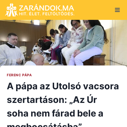
Skip
to
content
FERENC PÁPA
A pápa az Utolsó vacsora
szertartáson: „Az Úr
soha nem fárad bele a
megbocsátásba”