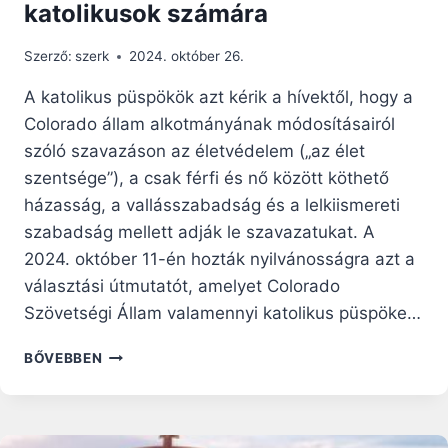
katolikusok számára
Szerző:
szerk
2024. október 26.
A katolikus püspökök azt kérik a hívektől, hogy a
Colorado állam alkotmányának módosításairól
szóló szavazáson az életvédelem („az élet
szentsége”), a csak férfi és nő között köthető
házasság, a vallásszabadság és a lelkiismereti
szabadság mellett adják le szavazatukat. A
2024. október 11-én hozták nyilvánosságra azt a
választási útmutatót, amelyet Colorado
Szövetségi Állam valamennyi katolikus püspöke…
A
BŐVEBBEN
COLORADÓI
PÜSPÖKÖK
VÁLASZTÁSI
ÚTMUTATÓT