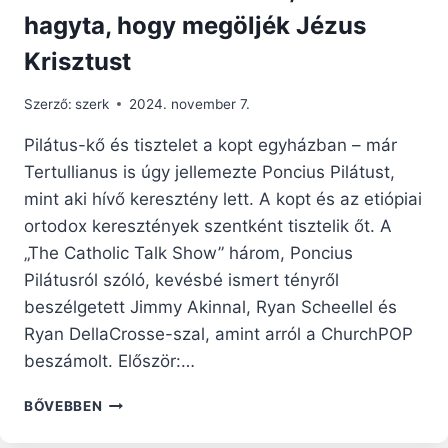
hagyta, hogy megöljék Jézus
Krisztust
Szerző:
szerk
2024. november 7.
Pilátus-kő és tisztelet a kopt egyházban – már
Tertullianus is úgy jellemezte Poncius Pilátust,
mint aki hívő keresztény lett. A kopt és az etiópiai
ortodox keresztények szentként tisztelik őt. A
„The Catholic Talk Show” három, Poncius
Pilátusról szóló, kevésbé ismert tényről
beszélgetett Jimmy Akinnal, Ryan Scheellel és
Ryan DellaCrosse-szal, amint arról a ChurchPOP
beszámolt. Először:…
PONCIUS
BŐVEBBEN
PILÁTUS:
A