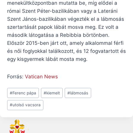
menekültközpontban mutatta be, míg elődei a
római Szent Péter-bazilikában vagy a Lateráni
Szent János-bazilikában végezték el a lábmosás
szertartását papok lábát mosva meg. Ez volt a
második látogatása a Rebibbia börtönben.
Először 2015-ben járt ott, amely alkalommal férfi
és női foglyokkal találkozott, és 12 fogvatartott és
egy kisgyermek lábát mosta meg.
Forrás:
Vatican News
Post
#
Ferenc pápa
#
kiemelt
#
lábmosás
Tags:
#
utolsó vacsora