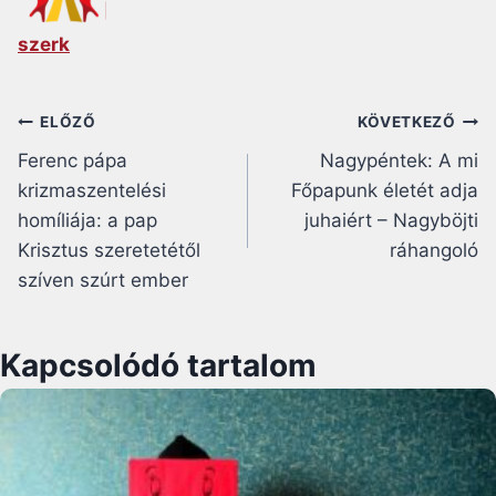
szerk
Bejegyzés
ELŐZŐ
KÖVETKEZŐ
Ferenc pápa
Nagypéntek: A mi
navigáció
krizmaszentelési
Főpapunk életét adja
homíliája: a pap
juhaiért – Nagyböjti
Krisztus szeretetétől
ráhangoló
szíven szúrt ember
Kapcsolódó tartalom