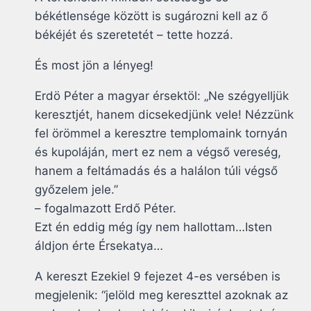
békétlensége között is sugározni kell az ő
békéjét és szeretetét – tette hozzá.
És most jön a lényeg!
Erdö Péter a magyar érsektöl: „Ne szégyelljük
keresztjét, hanem dicsekedjünk vele! Nézzünk
fel örömmel a keresztre templomaink tornyán
és kupoláján, mert ez nem a végső vereség,
hanem a feltámadás és a halálon túli végső
győzelem jele.”
– fogalmazott Erdő Péter.
Ezt én eddig még így nem hallottam…Isten
áldjon érte Érsekatya…
A kereszt Ezekiel 9 fejezet 4-es versében is
megjelenik: “jelöld meg kereszttel azoknak az