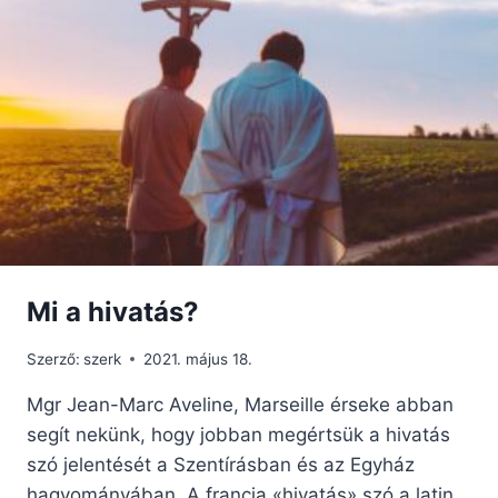
KÉSZÍTETTEK
A
KATOLIKUSOK
SZÁMÁRA
Mi a hivatás?
Szerző:
szerk
2021. május 18.
Mgr Jean-Marc Aveline, Marseille érseke abban
segít nekünk, hogy jobban megértsük a hivatás
szó jelentését a Szentírásban és az Egyház
hagyományában. A francia «hivatás» szó a latin