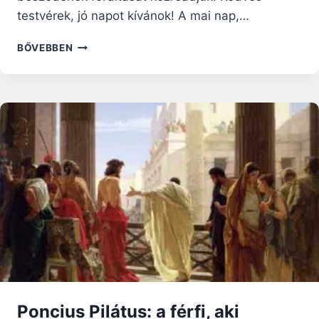
testvérek, jó napot kívánok! A mai nap,…
FERENC
BŐVEBBEN
PÁPA:
ISTEN
ÚGY
MENTI
MEG
A
VILÁGOT
A
ROSSZTÓL,
HOGY
AZT
TELJESEN
MAGÁRA
VÁLLALJA!
Poncius Pilátus: a férfi, aki