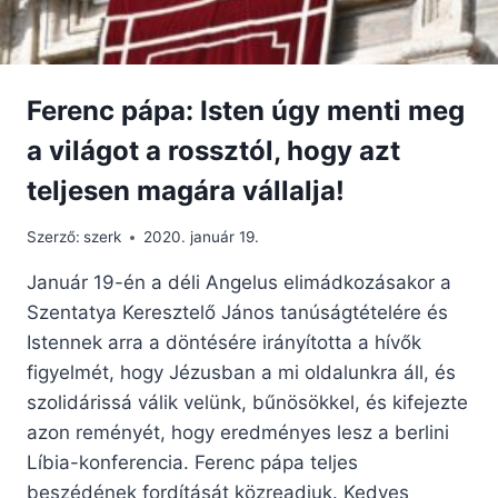
Ferenc pápa: Isten úgy menti meg
a világot a rossztól, hogy azt
teljesen magára vállalja!
Szerző:
szerk
2020. január 19.
Január 19-én a déli Angelus elimádkozásakor a
Szentatya Keresztelő János tanúságtételére és
Istennek arra a döntésére irányította a hívők
figyelmét, hogy Jézusban a mi oldalunkra áll, és
szolidárissá válik velünk, bűnösökkel, és kifejezte
azon reményét, hogy eredményes lesz a berlini
Líbia-konferencia. Ferenc pápa teljes
beszédének fordítását közreadjuk. Kedves