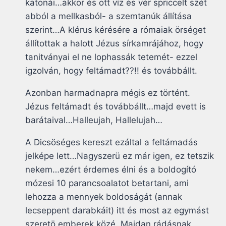
katonái…akkor és ott víz és vér spriccelt szét
abból a mellkasból- a szemtanúk állítása
szerint…A klérus kérésére a rómaiak örséget
állítottak a halott Jézus sírkamrájához, hogy
tanitványai el ne lophassák tetemét- ezzel
igzolván, hogy feltámadt??!! és továbbállt.
Azonban harmadnapra mégis ez történt.
Jézus feltámadt és továbbállt…majd evett is
barátaival…Halleujah, Hallelujah…
A Dicsöséges kereszt ezáltal a feltámadás
jelképe lett…Nagyszerü ez már igen, ez tetszik
nekem…ezért érdemes élni és a boldogító
mózesi 10 parancsoalatot betartani, ami
lehozza a mennyek boldoságát (annak
lecseppent darabkáit) itt és most az egymást
szeretö emberek közé. Majdan rádásnak