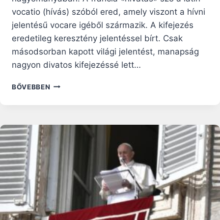
vocatio (hívás) szóból ered, amely viszont a hívni
jelentésű vocare igéből származik. A kifejezés
eredetileg keresztény jelentéssel bírt. Csak
másodsorban kapott világi jelentést, manapság
nagyon divatos kifejezéssé lett…
MI
BŐVEBBEN
A
HIVATÁS?