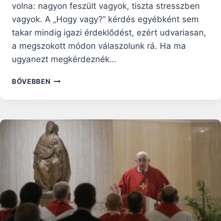
volna: nagyon feszült vagyok, tiszta stresszben
vagyok. A „Hogy vagy?” kérdés egyébként sem
takar mindig igazi érdeklődést, ezért udvariasan,
a megszokott módon válaszolunk rá. Ha ma
ugyanezt megkérdeznék…
EGY
BŐVEBBEN
KEVÉSSÉ
ISMERT
FRANCIA
APÁCA
6
LÉPÉSE
AZ
TÚLTERHELTSÉG
ÉS
A
STRESSZ
LEKÜZDÉSÉRE