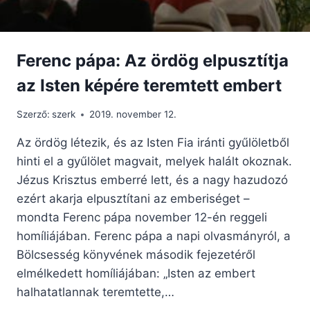
Ferenc pápa: Az ördög elpusztítja
az Isten képére teremtett embert
Szerző:
szerk
2019. november 12.
Az ördög létezik, és az Isten Fia iránti gyűlöletből
hinti el a gyűlölet magvait, melyek halált okoznak.
Jézus Krisztus emberré lett, és a nagy hazudozó
ezért akarja elpusztítani az emberiséget –
mondta Ferenc pápa november 12-én reggeli
homíliájában. Ferenc pápa a napi olvasmányról, a
Bölcsesség könyvének második fejezetéről
elmélkedett homíliájában: „Isten az embert
halhatatlannak teremtette,…