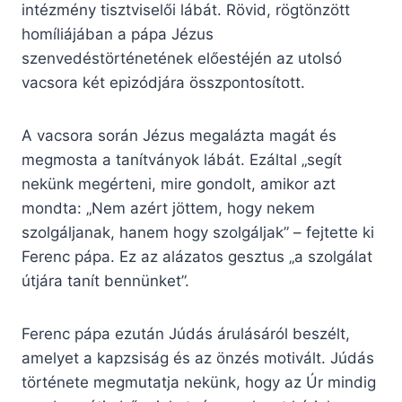
intézmény tisztviselői lábát. Rövid, rögtönzött
homíliájában a pápa Jézus
szenvedéstörténetének előestéjén az utolsó
vacsora két epizódjára összpontosított.
A vacsora során Jézus megalázta magát és
megmosta a tanítványok lábát. Ezáltal „segít
nekünk megérteni, mire gondolt, amikor azt
mondta: „Nem azért jöttem, hogy nekem
szolgáljanak, hanem hogy szolgáljak” – fejtette ki
Ferenc pápa. Ez az alázatos gesztus „a szolgálat
útjára tanít bennünket”.
Ferenc pápa ezután Júdás árulásáról beszélt,
amelyet a kapzsiság és az önzés motivált. Júdás
története megmutatja nekünk, hogy az Úr mindig