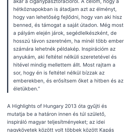
akár a cigánypasztorációról. A célom, hogy a
hétköznapokban is átadjam azt az élményt,
hogy van lehetőség fejlődni, hogy van aki hisz
benned, és támogat a saját útadon. Még most
a pályám elején járok, segédlelkészként, de
hosszú távon szeretném, ha minél több ember
számára lehetnék példakép. Inspirációm az
anyukám, aki feltétel nélküli szeretetével és
hitével mindig mellettem állt. Most rajtam a
sor, hogy én is feltétel nélkül bízzak az
emberekben, és erősítsem őket a hitben és az
életükben.”
A Highlights of Hungary 2013 óta gyűjti és
mutatja be a határon innen és túl születő,
inspiráló magyar teljesítményeket; az idei
nagykövetek között volt többek között Kapás