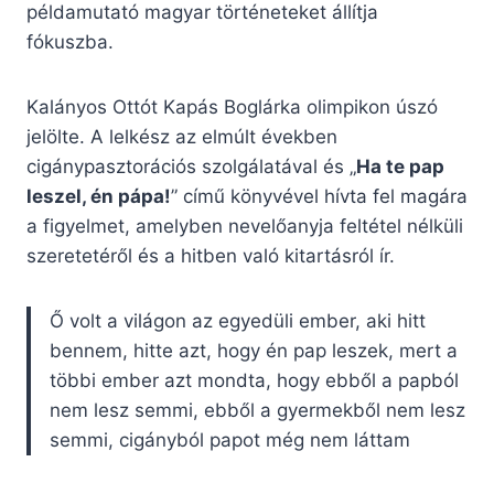
példamutató magyar történeteket állítja
fókuszba.
Kalányos Ottót Kapás Boglárka olimpikon úszó
jelölte. A lelkész az elmúlt években
cigánypasztorációs szolgálatával és „
Ha te pap
leszel, én pápa!
” című könyvével hívta fel magára
a figyelmet, amelyben nevelőanyja feltétel nélküli
szeretetéről és a hitben való kitartásról ír.
Ő volt a világon az egyedüli ember, aki hitt
bennem, hitte azt, hogy én pap leszek, mert a
többi ember azt mondta, hogy ebből a papból
nem lesz semmi, ebből a gyermekből nem lesz
semmi, cigányból papot még nem láttam