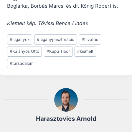
Boglárka, Borbás Marcsi és dr. Kőnig Róbert is.
Kiemelt kép: Tövissi Bence / Index
Post
#
cigányok
#
cigánypasztoráció
#
hivatás
Tags:
#
Kalányos Ottó
#
Kapu Tibor
#
kiemelt
#
társadalom
Harasztovics Arnold