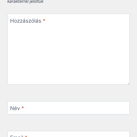
karakterrel jelöltük
Hozzászólás
*
Név
*