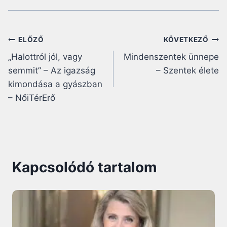
Bejegyzés
ELŐZŐ
KÖVETKEZŐ
„Halottról jól, vagy
Mindenszentek ünnepe
navigáció
semmit” – Az igazság
– Szentek élete
kimondása a gyászban
– NőiTérErő
Kapcsolódó tartalom