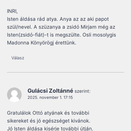
INRI,
Isten áldása rád atya. Anya az az aki papot
szül/nevel. A szüzanya a zsidó Mirjam még az
Isten(zsidó-fiát)-t is megszülte. Osli mosolygis
Madonna Könyörögj érettünk.
Válasz
Gulácsi Zoltánné
szerint:
2025. november 1. 17:15
Gratulálok Ottó atyának és további
sikereket és jó egészséget kivánok.
Jó Isten áldása kisérje további útján.