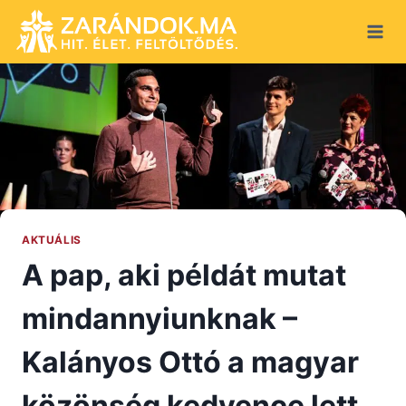
Skip
to
content
AKTUÁLIS
A pap, aki példát mutat
mindannyiunknak –
Kalányos Ottó a magyar
közönség kedvence lett