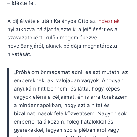
– idézte fel.
A díj átvétele után Kalányos Ottó az
Indexnek
nyilatkozva háláját fejezte ki a jelölésért és a
szavazatokért, külön megemlékezve
nevelőanyjáról, akinek példája meghatározta
hivatását.
„Próbálom önmagamat adni, és azt mutatni az
embereknek, aki valójában vagyok. Ahogyan
anyukám hitt bennem, és látta, hogy képes
vagyok elérni a céljaimat, én is arra törekszem
a mindennapokban, hogy ezt a hitet és
bizalmat mások felé közvetítsem. Nagyon sok
emberrel találkozom, főleg fiatalokkal és
gyerekekkel, legyen szó a plébániáról vagy