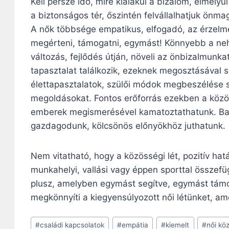
Kell persze idő, mire kialakul a bizalom, elmély
a biztonságos tér, őszintén felvállalhatjuk önma
A nők többsége empatikus, elfogadó, az érzelme
megérteni, támogatni, egymást! Könnyebb a nehé
változás, fejlődés útján, növeli az önbizalmunk
tapasztalat találkozik, ezeknek megosztásával s
élettapasztalatok, szülői módok megbeszélése 
megoldásokat. Fontos erőforrás ezekben a közös
emberek megismerésével kamatoztathatunk. Bará
gazdagodunk, kölcsönös előnyökhöz juthatunk.
Nem vitatható, hogy a közösségi lét, pozitív hat
munkahelyi, vallási vagy éppen sporttal összef
plusz, amelyben egymást segítve, egymást támo
megkönnyíti a kiegyensúlyozott női létünket, ame
Post
#
családi kapcsolatok
#
empátia
#
kiemelt
#
női kö