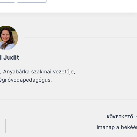
ll Judit
, Anyabárka szakmai vezetője,
égi óvodapedagógus.
KÖVETKEZŐ
Imanap a békéé