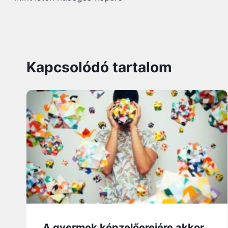
Kapcsolódó tartalom
A gyermek képzelőerejére akkor