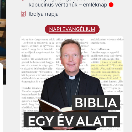
kapucinus vértanúk – emléknap
Ibolya napja
NAPI EVANGÉLIUM