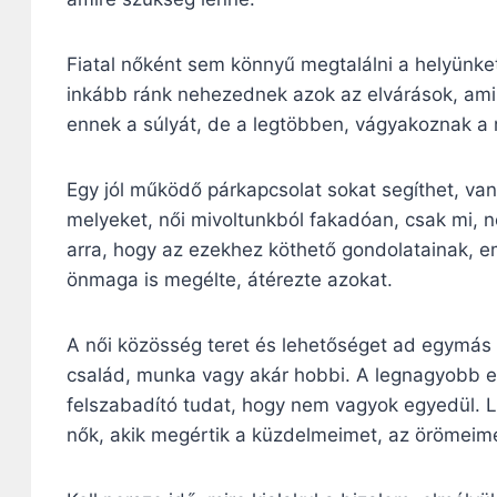
Fiatal nőként sem könnyű megtalálni a helyünke
inkább ránk nehezednek azok az elvárások, amike
ennek a súlyát, de a legtöbben, vágyakoznak a
Egy jól működő párkapcsolat sokat segíthet, va
melyeket, női mivoltunkból fakadóan, csak mi, 
arra, hogy az ezekhez köthető gondolatainak, em
önmaga is megélte, átérezte azokat.
A női közösség teret és lehetőséget ad egymás s
család, munka vagy akár hobbi. A legnagyobb er
felszabadító tudat, hogy nem vagyok egyedül. L
nők, akik megértik a küzdelmeimet, az örömeim