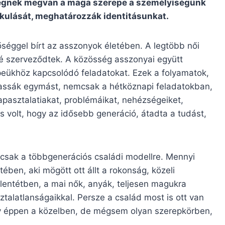
ségnek megvan a maga szerepe a személyiségünk
akulását, meghatározzák identitásunkat.
őséggel bírt az asszonyok életében. A legtöbb női
ré szerveződtek. A közösség asszonyai együtt
eükhöz kapcsolódó feladatokat. Ezek a folyamatok,
ogassák egymást, nemcsak a hétköznapi feladatokban,
apasztalatiakat, problémáikat, nehézségeiket,
volt, hogy az idősebb generáció, átadta a tudást,
k csak a többgenerációs családi modellre. Mennyi
tében, aki mögött ott állt a rokonság, közeli
llentétben, a mai nők, anyák, teljesen magukra
talatlanságaikkal. Persze a család most is ott van
 éppen a közelben, de mégsem olyan szerepkörben,