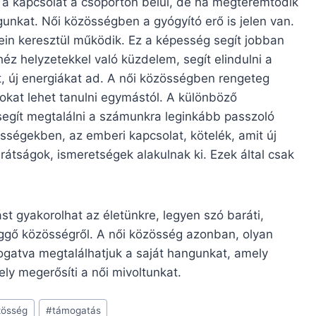
ül a kapcsolat a csoporton belül, de ha megteremtődik
gunkat. Női közösségben a gyógyító erő is jelen van.
in keresztül működik. Ez a képesség segít jobban
z helyzetekkel való küzdelem, segít elindulni a
at, új energiákat ad. A női közösségben rengeteg
okat lehet tanulni egymástól. A különböző
segít megtalálni a számunkra leginkább passzoló
ségekben, az emberi kapcsolat, kötelék, amit új
tságok, ismeretségek alakulnak ki. Ezek által csak
ást gyakorolhat az életünkre, legyen szó baráti,
üggő közösségről. A női közösség azonban, olyan
gatva megtalálhatjuk a saját hangunkat, amely
ly megerősíti a női mivoltunkat.
zösség
#
támogatás