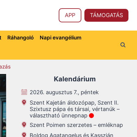
APP
TÁMOGATÁS
t
Ráhangoló
Napi evangélium
azás
Kalendárium
2026. augusztus 7., péntek
Szent Kajetán áldozópap, Szent II.
Szixtusz pápa és társai, vértanúk –
választható ünnepnap
Szent Poimen szerzetes – emléknap
Boldog Agatangelus és Kasszián