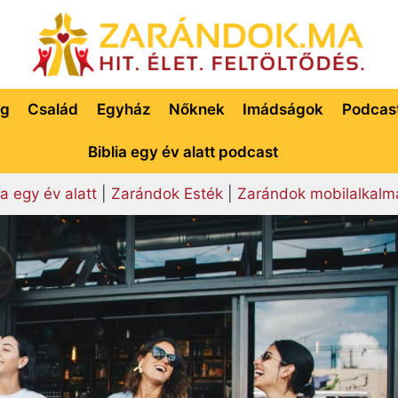
ég
Család
Egyház
Nőknek
Imádságok
Podcas
Biblia egy év alatt podcast
ia egy év alatt
|
Zarándok Esték
|
Zarándok mobilalkalm