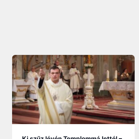
Ki szűz lévén Templommá lettél –