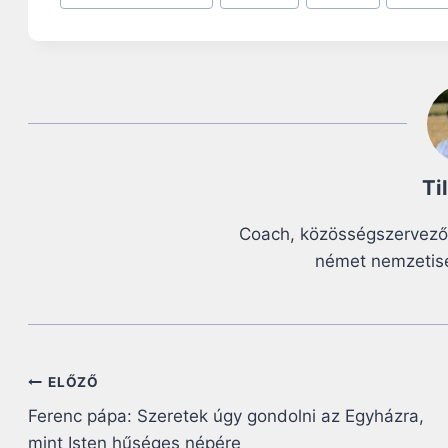
Tags:
Ti
Coach, közösségszervező
német nemzetis
Bejegyzés
ELŐZŐ
Ferenc pápa: Szeretek úgy gondolni az Egyházra,
navigáció
mint Isten hűséges népére