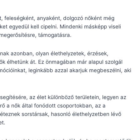
t, feleségként, anyaként, dolgozó nőként még
t egyedül kell cipelni. Mindenki másképp viseli
 megerősítésre, támogatásra.
nnak azonban, olyan élethelyzetek, érzések,
nők élhetünk át. Ez önmagában már alapul szolgál
ócióinkat, leginkább azzal akarjuk megbeszélni, aki
egítésére, az élet különböző területein, legyen az
ő a nők által fonódott csoportokban, az a
éteznek sorstársak, hasonló élethelyzetben lévő
et.