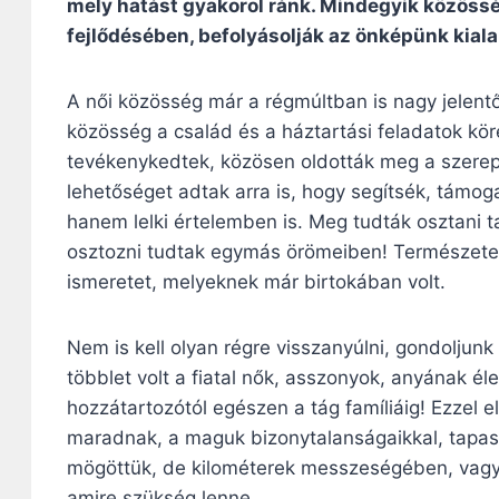
mely hatást gyakorol ránk. Mindegyik közös
fejlődésében, befolyásolják az önképünk kial
A női közösség már a régmúltban is nagy jelent
közösség a család és a háztartási feladatok kö
tevékenykedtek, közösen oldották meg a szerep
lehetőséget adtak arra is, hogy segítsék, tám
hanem lelki értelemben is. Meg tudták osztani t
osztozni tudtak egymás örömeiben! Természetes 
ismeretet, melyeknek már birtokában volt.
Nem is kell olyan régre visszanyúlni, gondoljun
többlet volt a fiatal nők, asszonyok, anyának éle
hozzátartozótól egészen a tág famíliáig! Ezzel e
maradnak, a maguk bizonytalanságaikkal, tapasz
mögöttük, de kilométerek messzeségében, vagy
amire szükség lenne.