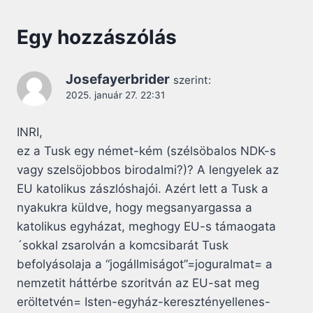
Egy hozzászólás
Josefayerbrider
szerint:
2025. január 27. 22:31
INRI,
ez a Tusk egy német-kém (szélsöbalos NDK-s
vagy szelsöjobbos birodalmi?)? A lengyelek az
EU katolikus zászlóshajói. Azért lett a Tusk a
nyakukra küldve, hogy megsanyargassa a
katolikus egyházat, meghogy EU-s támaogata
´sokkal zsarolván a komcsibarát Tusk
befolyásolaja a “jogállmiságot”=joguralmat= a
nemzetit háttérbe szoritván az EU-sat meg
eröltetvén= Isten-egyház-keresztényellenes-