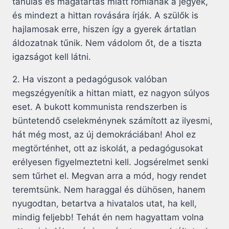
tanulás és magatartás miatt romlanak a jegyek,
és mindezt a hittan rovására írják. A szülők is
hajlamosak erre, hiszen így a gyerek ártatlan
áldozatnak tűnik. Nem vádolom őt, de a tiszta
igazságot kell látni.
2. Ha viszont a pedagógusok valóban
megszégyenítik a hittan miatt, ez nagyon súlyos
eset. A bukott kommunista rendszerben is
büntetendő cselekménynek számított az ilyesmi,
hát még most, az új demokráciában! Ahol ez
megtörténhet, ott az iskolát, a pedagógusokat
erélyesen figyelmeztetni kell. Jogsérelmet senki
sem tűrhet el. Megvan arra a mód, hogy rendet
teremtsünk. Nem haraggal és dühösen, hanem
nyugodtan, betartva a hivatalos utat, ha kell,
mindig feljebb! Tehát én nem hagyattam volna