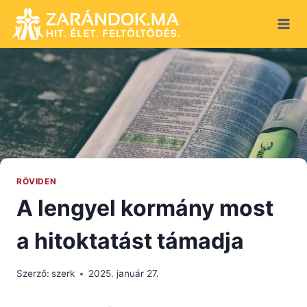
Skip
to
content
RÖVIDEN
A lengyel kormány most
a hitoktatást támadja
Szerző:
szerk
2025. január 27.