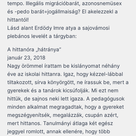
tempo. Illegális migrációbarát, azonosnemüsex
és -pedo barát=jogállmaiság? El akelezzekl a
hittantól!
Lásd alant Erdödy Imre atya a sajovámosi
plebános levelét a tárgyban:
A hittanóra „hátránya”
január 23, 2018
Nagy örömmel írattam be kislányomat néhány
éve az iskolai hittanra. Igaz, hogy kézzel-lábbal
tiltakozott, sírva könyörgött, ne írassuk be, mert a
gyerekek és a tanárok kicsúfolják. Mi ezt nem
hittük, de sajnos neki lett igaza. A pedagógusok
minden alkalmat megragadtak, hogy a gyereket
megszégyenítsék, megalázzák, csupán azért,
mert hittanos. Tanulmányi átlaga két egész
jeggyel romlott, annak ellenére, hogy több