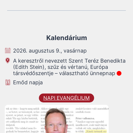
Kalendárium
2026. augusztus 9., vasárnap
A keresztről nevezett Szent Teréz Benedikta
(Edith Stein), szűz és vértanú, Európa
társvédőszentje – választható ünnepnap
Emőd napja
NAPI EVANGÉLIUM