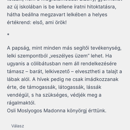
az új iskolában is be kellene íratni hitoktatásra,
hátha beállna megzavart lelkében a helyes
értékrend: első, ami örök!
*
A papság, mint minden más segítői tevékenység,
lelki szempontból „veszélyes üzem” lehet. Ha
ugyanis a cölibátusban nem áll rendelkezésére
támasz – barát, lelkivezető – elvesztheti a talajt a
lábak alól. A hívek pedig ne csak imádkozzanak
érte, de támogassák, látogassák, lássák
vendégül, s ha szükséges, védjék meg a
rágalmaktól.
Osli Moslyogos Madonna könyörgj érttünk.
Válasz