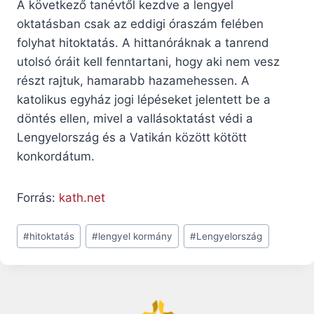
A következő tanévtől kezdve a lengyel
oktatásban csak az eddigi óraszám felében
folyhat hitoktatás. A hittanóráknak a tanrend
utolsó óráit kell fenntartani, hogy aki nem vesz
részt rajtuk, hamarabb hazamehessen. A
katolikus egyház jogi lépéseket jelentett be a
döntés ellen, mivel a vallásoktatást védi a
Lengyelország és a Vatikán között kötött
konkordátum.
Forrás:
kath.net
Post
#
hitoktatás
#
lengyel kormány
#
Lengyelország
Tags: