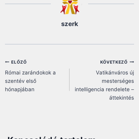
szerk
Bejegyzés
ELŐZŐ
KÖVETKEZŐ
Római zarándokok a
Vatikánváros új
navigáció
szentév első
mesterséges
hónapjában
intelligencia rendelete –
áttekintés