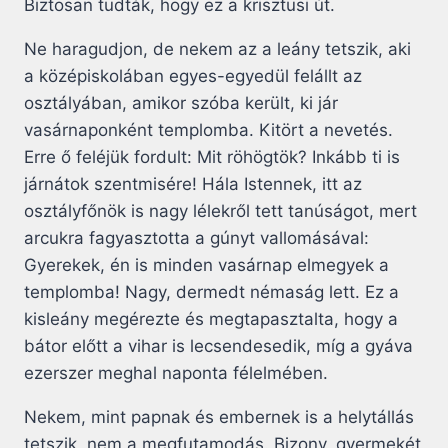
Biztosan tudták, hogy ez a krisztusi út.
Ne haragudjon, de nekem az a leány tetszik, aki
a középiskolában egyes-egyedül felállt az
osztályában, amikor szóba került, ki jár
vasárnaponként templomba. Kitört a nevetés.
Erre ő feléjük fordult: Mit röhögtök? Inkább ti is
járnátok szentmisére! Hála Istennek, itt az
osztályfőnök is nagy lélekről tett tanúságot, mert
arcukra fagyasztotta a gúnyt vallomásával:
Gyerekek, én is minden vasárnap elmegyek a
templomba! Nagy, dermedt némaság lett. Ez a
kisleány megérezte és megtapasztalta, hogy a
bátor előtt a vihar is lecsendesedik, míg a gyáva
ezerszer meghal naponta félelmében.
Nekem, mint papnak és embernek is a helytállás
tetszik, nem a megfutamodás. Bizony, gyermekét