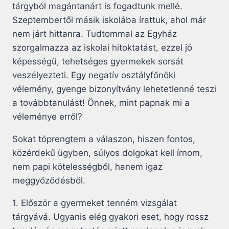
tárgyból magántanárt is fogadtunk mellé.
Szeptembertől másik iskolába írattuk, ahol már
nem járt hittanra. Tudtommal az Egyház
szorgalmazza az iskolai hitoktatást, ezzel jó
képességű, tehetséges gyermekek sorsát
veszélyezteti. Egy negatív osztályfőnöki
vélemény, gyenge bizonyítvány lehetetlenné teszi
a továbbtanulást! Önnek, mint papnak mi a
véleménye erről?
Sokat töprengtem a válaszon, hiszen fontos,
közérdekű ügyben, súlyos dolgokat kell írnom,
nem papi kötelességből, hanem igaz
meggyőződésből.
1. Először a gyermeket tenném vizsgálat
tárgyává. Ugyanis elég gyakori eset, hogy rossz