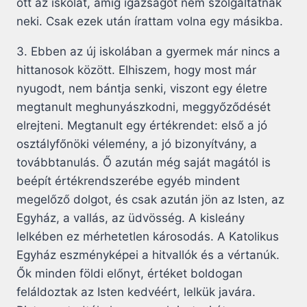
ott az iskolát, amíg igazságot nem szolgáltatnak
neki. Csak ezek után írattam volna egy másikba.
3. Ebben az új iskolában a gyermek már nincs a
hittanosok között. Elhiszem, hogy most már
nyugodt, nem bántja senki, viszont egy életre
megtanult meghunyászkodni, meggyőződését
elrejteni. Megtanult egy értékrendet: első a jó
osztályfőnöki vélemény, a jó bizonyítvány, a
továbbtanulás. Ő azután még saját magától is
beépít értékrendszerébe egyéb mindent
megelőző dolgot, és csak azután jön az Isten, az
Egyház, a vallás, az üdvösség. A kisleány
lelkében ez mérhetetlen károsodás. A Katolikus
Egyház eszményképei a hitvallók és a vértanúk.
Ők minden földi előnyt, értéket boldogan
feláldoztak az Isten kedvéért, lelkük javára.