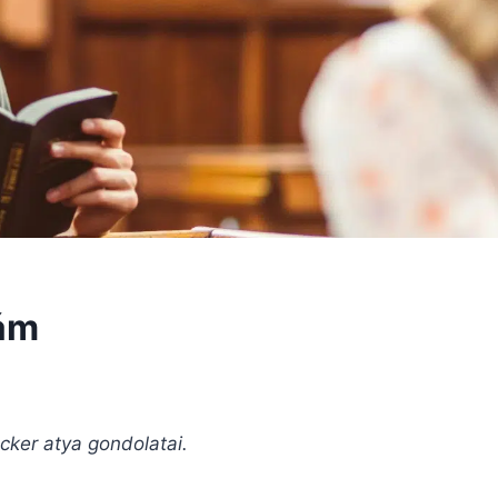
lám
ker atya gondolatai.