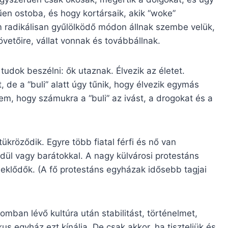
en ostoba, és hogy kortársaik, akik “woke”
m radikálisan gyűlölködő módon állnak szembe velük,
vetőire, vállat vonnak és továbbállnak.
dok beszélni: ők utaznak. Élvezik az életet.
 de a “buli” alatt úgy tűnik, hogy élvezik egymás
m, hogy számukra a “buli” az ivást, a drogokat és a
ükröződik. Egyre több fiatal férfi és nő van
ül vagy barátokkal. A nagy külvárosi protestáns
klődők. (A fő protestáns egyházak idősebb tagjai
mban lévő kultúra után stabilitást, történelmet,
kus egyház ezt kínálja. De csak akkor, ha tiszteljük és