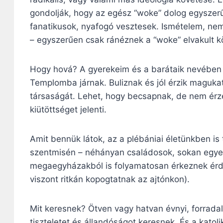
gondolják, hogy az egész “woke” dolog egyszerű
fanatikusok, nyafogó vesztesek. Ismételem, ne
– egyszerűen csak ránéznek a “woke” elvakult kö
Hogy hová? A gyerekeim és a barátaik nevében tu
Templomba járnak. Buliznak és jól érzik magukat,
társaságát. Lehet, hogy becsapnak, de nem érze
kiütöttséget jelenti.
Amit bennük látok, az a plébániai életünkben is t
szentmisén – néhányan családosok, sokan egyed
megaegyházakból is folyamatosan érkeznek érde
viszont ritkán kopogtatnak az ajtónkon).
Mit keresnek? Ötven vagy hatvan évnyi, forradalo
tiszteletet és állandóságot keresnek. És a katoli