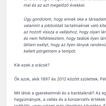
mal és az azt megelőző évekkel.
Úgy gondolom, hogy ennek oka a társadalmi
valamint a jobboldali tartalmaknak való k
az hozott vissza a valláshoz, hogy olyan lá
és nem feltételeztem, hogy találok ilyen l
láttam esélyt, hogy az ilyen lányok randevú
kellett pörgetnem a tempót.
Kik ezek a srácok?
Ők azok, akik 1997 és 2012 között születtek. Pé
Mit látok a gyerekeimnél és a barátaiknál? Az eg
hagyományok, a vallás és a konzervatív értékek 
radikális, vagy valami más ideológia követése. 