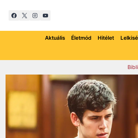
Skip
to
content
Aktuális
Életmód
Hitélet
Lelkis
Bibl