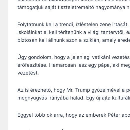
támogatjuk saját tiszteletreméltó hagyományain
Folytatnunk kell a trendi, ízléstelen zene irtásá
iskoláinkat el kell térítenünk a világi tantervtől,
biztosan kell állnunk azon a sziklán, amely er
Úgy gondolom, hogy a jelenlegi vatikáni vezetés
erőfeszítése. Hamarosan lesz egy pápa, aki megér
vezetést.
Az is érezhető, hogy Mr. Trump győzelmével a pol
megnyugvás irányába halad. Egy újfajta kulturáli
Eggyel több ok arra, hogy az emberek Péter apos