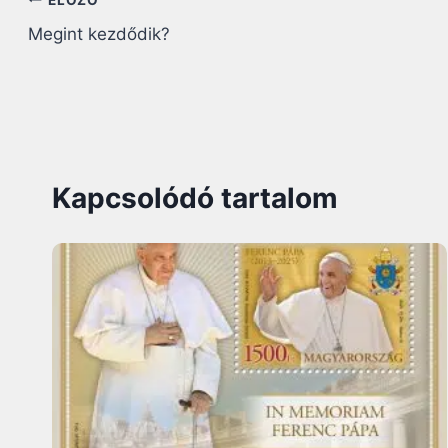
Bejegyzés
Megint kezdődik?
navigáció
Kapcsolódó tartalom