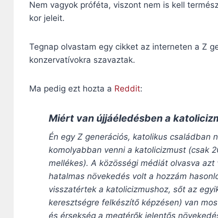
Nem vagyok próféta, viszont nem is kell termész
kor jeleit.
Tegnap olvastam egy cikket az interneten a Z ge
konzervatívokra szavaztak.
Ma pedig ezt hozta a
Reddit
:
Miért van újjáéledésben a katoliciz
Én egy Z generációs, katolikus családban
komolyabban venni a katolicizmust (csak 2
mellékes). A közösségi médiát olvasva azt
hatalmas növekedés volt a hozzám hasonló 
visszatértek a katolicizmushoz, sőt az egyi
keresztségre felkészítő képzésen) van mo
és érsekség a megtérők jelentős növekedé