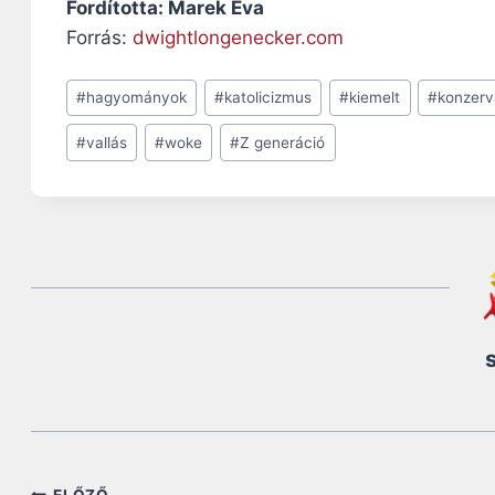
Fordította: Marek Éva
Forrás:
dwightlongenecker.com
Post
#
hagyományok
#
katolicizmus
#
kiemelt
#
konzerv
Tags:
#
vallás
#
woke
#
Z generáció
ELŐZŐ