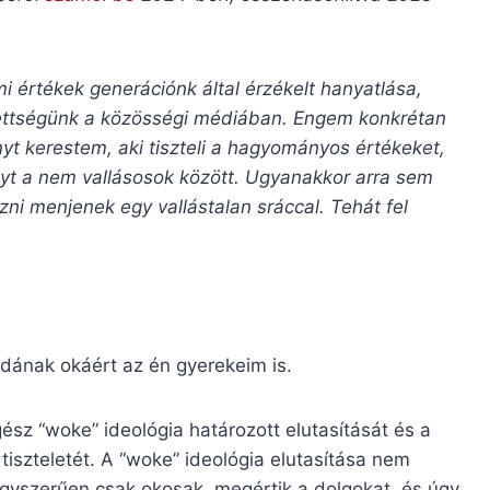
 értékek generációnk által érzékelt hanyatlása,
itettségünk a közösségi médiában. Engem konkrétan
nyt kerestem, aki tiszteli a hagyományos értékeket,
ányt a nem vallásosok között. Ugyanakkor arra sem
zni menjenek egy vallástalan sráccal. Tehát fel
ldának okáért az én gyerekeim is.
ész “woke” ideológia határozott elutasítását és a
tiszteletét. A “woke” ideológia elutasítása nem
Egyszerűen csak okosak, megértik a dolgokat, és úgy