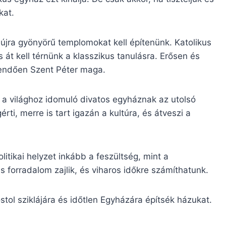
kat.
t, újra gyönyörű templomokat kell építenünk. Katolikus
 és át kell térnünk a klasszikus tanulásra. Erősen és
edendően Szent Péter maga.
 a világhoz idomuló divatos egyháznak az utolsó
ti, merre is tart igazán a kultúra, és átveszi a
itikai helyzet inkább a feszültség, mint a
s forradalom zajlik, és viharos időkre számíthatunk.
tol sziklájára és időtlen Egyházára építsék házukat.