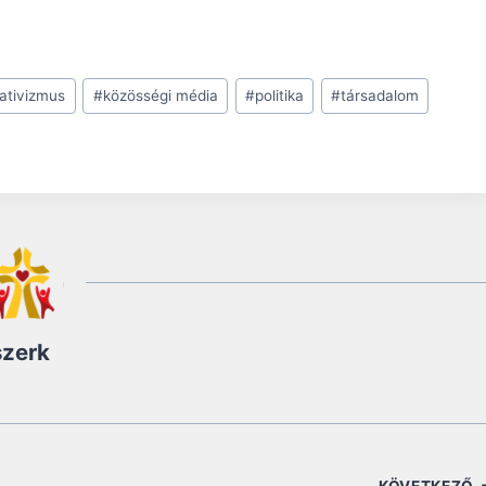
ativizmus
#
közösségi média
#
politika
#
társadalom
szerk
KÖVETKEZŐ