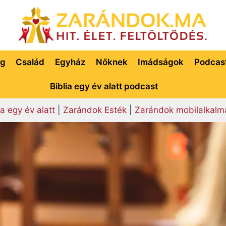
ég
Család
Egyház
Nőknek
Imádságok
Podcas
Biblia egy év alatt podcast
ia egy év alatt
|
Zarándok Esték
|
Zarándok mobilalkalm