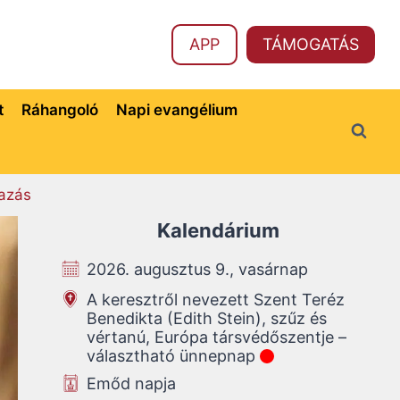
APP
TÁMOGATÁS
t
Ráhangoló
Napi evangélium
azás
Kalendárium
2026. augusztus 9., vasárnap
A keresztről nevezett Szent Teréz
Benedikta (Edith Stein), szűz és
vértanú, Európa társvédőszentje –
választható ünnepnap
Emőd napja