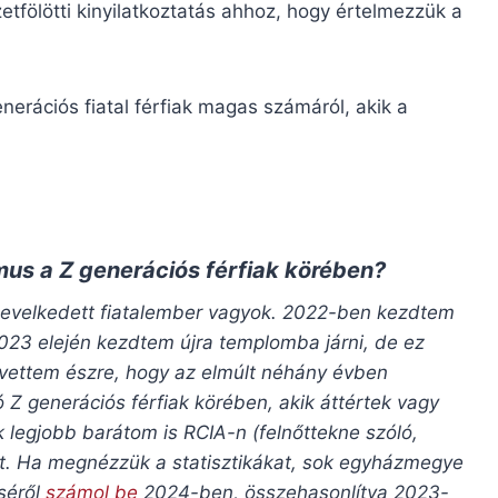
etfölötti kinyilatkoztatás ahhoz, hogy értelmezzük a
nerációs fiatal férfiak magas számáról, akik a
mus a Z generációs férfiak körében?
 nevelkedett fiatalember vagyok. 2022-ben kezdtem
023 elején kezdtem újra templomba járni, de ez
 vettem észre, hogy az elmúlt néhány évben
Z generációs férfiak körében, akik áttértek vagy
k legjobb barátom is RCIA-n (felnőttekne szóló,
st. Ha megnézzük a statisztikákat, sok egyházmegye
séről
számol be
2024-ben, összehasonlítva 2023-