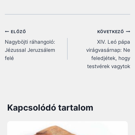
Bejegyzés
ELŐZŐ
KÖVETKEZŐ
Nagyböjti ráhangoló:
XIV. Leó pápa
navigáció
Jézussal Jeruzsálem
virágvasárnap: Ne
felé
feledjétek, hogy
testvérek vagytok
Kapcsolódó tartalom