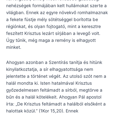
nehézségek formájában kelt hullámokat szerte a
világban. Ennek az egyre növekvő romhalmaznak
a fekete füstje mély sötétséggel borította be
régiónkat, és olyan fojtogató, mint a keresztre
feszített Krisztus lezárt sírjában a levegő volt.
Úgy tűnik, még maga a remény is elhagyott
minket.
Ahogyan azonban a Szentírás tanítja és hitünk
kinyilatkoztatja, a sír elhagyatottsága nem
jelentette a történet végét. Az utolsó szót nem a
halál mondta ki. Isten hatalmával Krisztus
győzedelmesen feltámadt a sírból, megtörve a
bűn és a halál kötelékeit. Ahogyan Pál apostol
írta: „De Krisztus feltámadt a halálból elsőként a
halottak közül.” (1Kor 15,20). Ennek