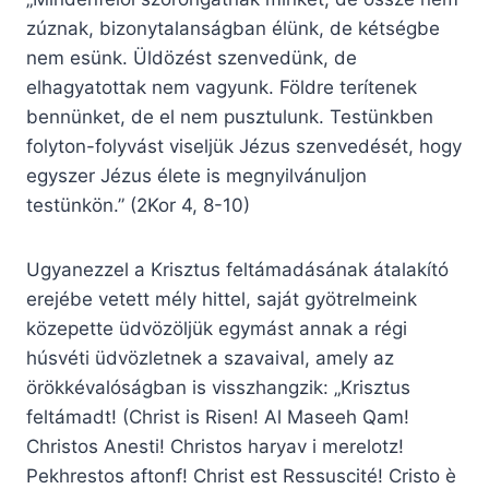
zúznak, bizonytalanságban élünk, de kétségbe
nem esünk. Üldözést szenvedünk, de
elhagyatottak nem vagyunk. Földre terítenek
bennünket, de el nem pusztulunk. Testünkben
folyton-folyvást viseljük Jézus szenvedését, hogy
egyszer Jézus élete is megnyilvánuljon
testünkön.” (2Kor 4, 8-10)
Ugyanezzel a Krisztus feltámadásának átalakító
erejébe vetett mély hittel, saját gyötrelmeink
közepette üdvözöljük egymást annak a régi
húsvéti üdvözletnek a szavaival, amely az
örökkévalóságban is visszhangzik: „Krisztus
feltámadt! (Christ is Risen! Al Maseeh Qam!
Christos Anesti! Christos haryav i merelotz!
Pekhrestos aftonf! Christ est Ressuscité! Cristo è