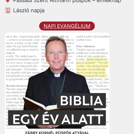
Passaui Szent Altmann püspök – emléknap
László napja
NAPI EVANGÉLIUM