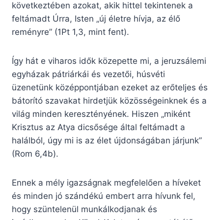
következtében azokat, akik hittel tekintenek a
feltámadt Úrra, Isten „új életre hívja, az élő
reményre” (1Pt 1,3, mint fent).
Így hát e viharos idők közepette mi, a jeruzsálemi
egyházak pátriárkái és vezetői, húsvéti
üzenetünk középpontjában ezeket az erőteljes és
bátorító szavakat hirdetjük közösségeinknek és a
világ minden keresztényének. Hiszen „miként
Krisztus az Atya dicsősége által feltámadt a
halálból, úgy mi is az élet újdonságában járjunk”
(Rom 6,4b).
Ennek a mély igazságnak megfelelően a híveket
és minden jó szándékú embert arra hívunk fel,
hogy szüntelenül munkálkodjanak és