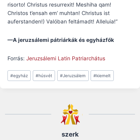
risorto! Christus resurrexit! Meshiha qam!
Christos t’ensah em’ muhtan! Christus ist
auferstanden!) Valóban feltámadt! Alleluia!”
—A jeruzsálemi pátriárkák és egyházfők
Forrás:
Jeruzsálemi Latin Patriarchátus
Post
#
egyház
#
húsvét
#
Jeruzsálem
#
kiemelt
Tags:
szerk