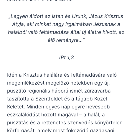
„Legyen áldott az Isten és Urunk, Jézus Krisztus
Atyja, aki minket nagy irgalmában Jézusnak a
halálból való feltámadása által új életre hívott, az
élő reményre…”
1Pt 1,3
Idén a Krisztus halálára és feltámadására való
megemlékezést megelőző hetekben egy új,
pusztító regionális háború ismét zűrzavarba
taszította a Szentföldet és a tágabb Közel-
Keletet. Minden egyes nap egyre hevesebb
eszkalálódást hozott magával – a halál, a
pusztítás és a rettenetes szenvedés könyörtelen
körforgását, amely most fokozódó gazdasági