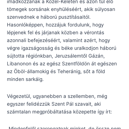
imádkozzanak a Közel-Keleten és azon túl élő
tömegek sorsának enyhüléséért, akik súlyosan
szenvednek e háború pusztításaitól.
Hasonlóképpen, hozzájuk fordulunk, hogy
lépjenek fel és járjanak közben a vérontás
azonnali befejezéséért, valamint azért, hogy
végre igazságosság és béke uralkodjon háború
sújtotta régiónkban, Jeruzsálemtől Gázán,
Libanonon és az egész Szentföldön át egészen
az Öböl-államokig és Teheránig, sőt a föld
minden sarkáig.
Végezetül, ugyanebben a szellemben, még
egyszer felidézzük Szent Pál szavait, aki
számtalan megpróbáltatása közepette így írt:
„Mindenfelől szorongatnak minket, de össze nem