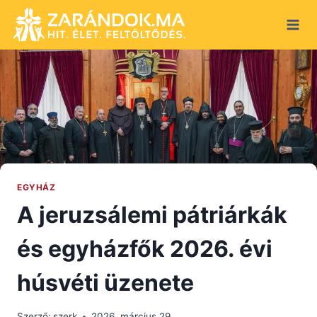
Skip
to
content
EGYHÁZ
A jeruzsálemi pátriárkák
és egyházfők 2026. évi
húsvéti üzenete
Szerző:
szerk
2026. március 29.