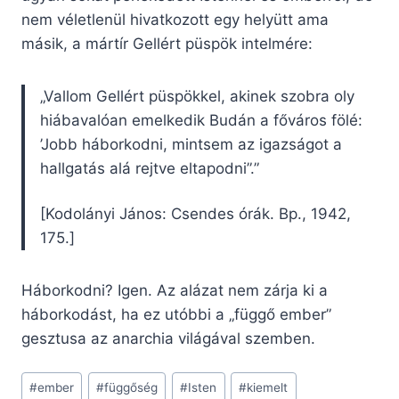
nem véletlenül hivatkozott egy helyütt ama
másik, a mártír Gellért püspök intelmére:
„Vallom Gellért püspökkel, akinek szobra oly
hiábavalóan emelkedik Budán a főváros fölé:
’Jobb háborkodni, mintsem az igazságot a
hallgatás alá rejtve eltapodni”.”
[Kodolányi János: Csendes órák. Bp., 1942,
175.]
Háborkodni? Igen. Az alázat nem zárja ki a
háborkodást, ha ez utóbbi a „függő ember”
gesztusa az anarchia világával szemben.
Post
#
ember
#
függőség
#
Isten
#
kiemelt