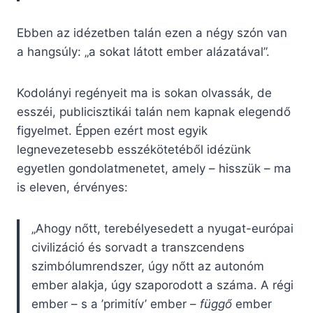
Ebben az idézetben talán ezen a négy szón van
a hangsúly: „a sokat látott ember alázatával”.
Kodolányi regényeit ma is sokan olvassák, de
esszéi, publicisztikái talán nem kapnak elegendő
figyelmet. Éppen ezért most egyik
legnevezetesebb esszékötetéből idézünk
egyetlen gondolatmenetet, amely – hisszük – ma
is eleven, érvényes:
„Ahogy nőtt, terebélyesedett a nyugat-európai
civilizáció és sorvadt a transzcendens
szimbólumrendszer, úgy nőtt az autonóm
ember alakja, úgy szaporodott a száma. A régi
ember – s a ’primitív’ ember –
függő
ember