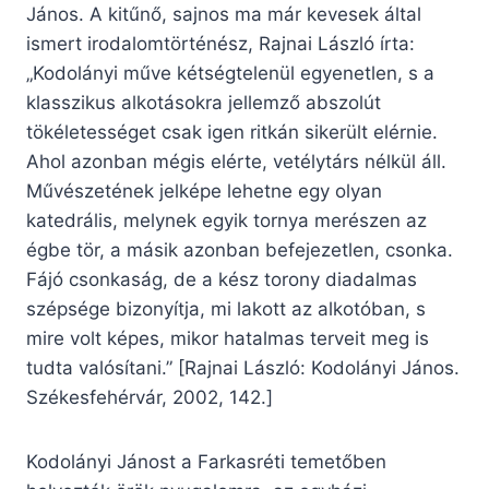
János. A kitűnő, sajnos ma már kevesek által
ismert irodalomtörténész, Rajnai László írta:
„Kodolányi műve kétségtelenül egyenetlen, s a
klasszikus alkotásokra jellemző abszolút
tökéletességet csak igen ritkán sikerült elérnie.
Ahol azonban mégis elérte, vetélytárs nélkül áll.
Művészetének jelképe lehetne egy olyan
katedrális, melynek egyik tornya merészen az
égbe tör, a másik azonban befejezetlen, csonka.
Fájó csonkaság, de a kész torony diadalmas
szépsége bizonyítja, mi lakott az alkotóban, s
mire volt képes, mikor hatalmas terveit meg is
tudta valósítani.” [Rajnai László: Kodolányi János.
Székesfehérvár, 2002, 142.]
Kodolányi Jánost a Farkasréti temetőben