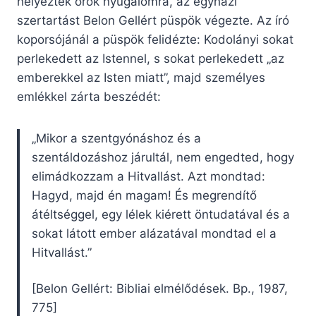
helyezték örök nyugalomra, az egyházi
szertartást Belon Gellért püspök végezte. Az író
koporsójánál a püspök felidézte: Kodolányi sokat
perlekedett az Istennel, s sokat perlekedett „az
emberekkel az Isten miatt”, majd személyes
emlékkel zárta beszédét:
„Mikor a szentgyónáshoz és a
szentáldozáshoz járultál, nem engedted, hogy
elimádkozzam a Hitvallást. Azt mondtad:
Hagyd, majd én magam! És megrendítő
átéltséggel, egy lélek kiérett öntudatával és a
sokat látott ember alázatával mondtad el a
Hitvallást.”
[Belon Gellért: Bibliai elmélődések. Bp., 1987,
775]