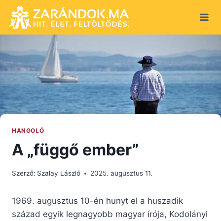
Skip
to
content
HANGOLÓ
A „függő ember”
Szerző:
Szalay László
2025. augusztus 11.
1969. augusztus 10-én hunyt el a huszadik
század egyik legnagyobb magyar írója, Kodolányi