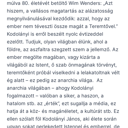
múlva 80. életévét betöltő Wim Wenders: „Azt
hiszem, a vallásos magatartás az alázatosság
megnyilvánulásával kezdődik: azzal, hogy az
ember nem téveszti össze magát a Teremtővel.”
Kodolányi is erről beszélt nyolc évtizeddel
ezelőtt. Tudjuk, olyan világban élünk, ahol a
földre, az aszfaltra szegzett szem a jellemző. Az
ember megölte magában, vagy kizárta a
világából az Istent, ő szab önmagának törvényt,
teremtőként próbál viselkedni a lelakatoltnak vélt
ég alatt – ez pedig az anarchia világa. Az
anarchia világában – ahogy Kodolányi
fogalmazott – valóban a siker, a haszon, a
hatalom stb. az „érték”, ezt sugallja a média, ez
hatja át a köz- és magánéletet, a kultúrát stb. Ez
ellen szólalt föl Kodolányi János, aki élete során
ugyan sokat perlekedett Istennel és emberrel, de