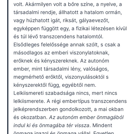
volt. Akármilyen volt a bőre színe, a nyelve, a
társadalmi rendje, állhatott a hatalom ormán,
vagy húzhatott igát, riksát, gályaevezőt,
egyképpen függött egy, a fizikai létezésen kívül
és túl lévő transzcendens hatalomtól.
Elsődleges felelőssége annak szólt, s csak a
másodlagos az emberi viszonylatoknak,
erőknek és kényszereknek. Az autonóm
ember, mint társadalmi lény, valóságos,
megmérhető erőktől, viszonyulásoktól s
kényszerektől függ, egyébtől nem.
Lelkiismereti szabadsága nincs, mert nincs
lelkiismerete. A régi embertípus transzcendens
jelképrendszerben gondolkozott, a mai okban
és okozatban.
Az autonóm ember önmagából
indul ki és önmagába tér vissza
. Mindent
önmaga igazol és önmaga vállal. Egyetlen