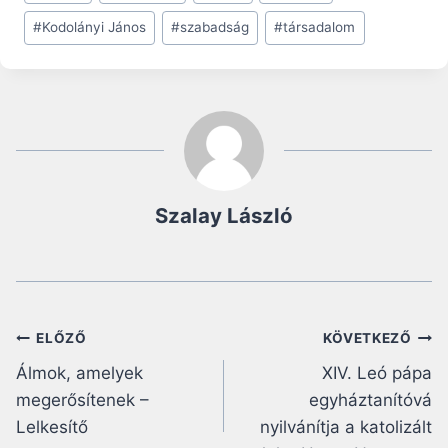
Tags:
#
Kodolányi János
#
szabadság
#
társadalom
Szalay László
Bejegyzés
ELŐZŐ
KÖVETKEZŐ
Álmok, amelyek
XIV. Leó pápa
navigáció
megerősítenek –
egyháztanítóvá
Lelkesítő
nyilvánítja a katolizált