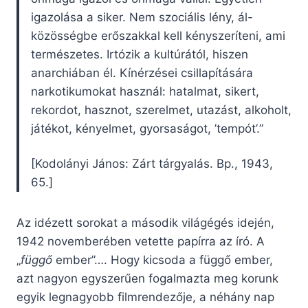
igazolása a siker. Nem szociális lény, ál-
közösségbe erőszakkal kell kényszeríteni, ami
természetes. Irtózik a kultúrától, hiszen
anarchiában él. Kínérzései csillapítására
narkotikumokat használ: hatalmat, sikert,
rekordot, hasznot, szerelmet, utazást, alkoholt,
játékot, kényelmet, gyorsaságot, ’tempót’.”
[Kodolányi János: Zárt tárgyalás. Bp., 1943,
65.]
Az idézett sorokat a második világégés idején,
1942 novemberében vetette papírra az író. A
„
függő
ember”…. Hogy kicsoda a függő ember,
azt nagyon egyszerűen fogalmazta meg korunk
egyik legnagyobb filmrendezője, a néhány nap