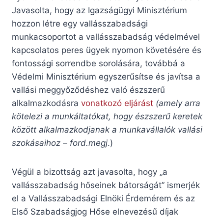
Javasolta, hogy az Igazságügyi Minisztérium
hozzon létre egy vallásszabadsági
munkacsoportot a vallásszabadság védelmével
kapcsolatos peres ügyek nyomon követésére és
fontossági sorrendbe sorolására, továbbá a
Védelmi Minisztérium egyszerűsítse és javítsa a
vallási meggyőződéshez való észszerű
alkalmazkodásra
vonatkozó eljárást
(amely arra
kötelezi a munkáltatókat, hogy észszerű keretek
között alkalmazkodjanak a munkavállalók vallási
szokásaihoz – ford.megj
.)
Végül a bizottság azt javasolta, hogy „a
vallásszabadság hőseinek bátorságát” ismerjék
el a Vallásszabadsági Elnöki Érdemérem és az
Első Szabadságjog Hőse elnevezésű díjak