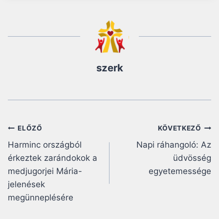
szerk
Bejegyzés
ELŐZŐ
KÖVETKEZŐ
Harminc országból
Napi ráhangoló: Az
navigáció
érkeztek zarándokok a
üdvösség
medjugorjei Mária-
egyetemessége
jelenések
megünneplésére