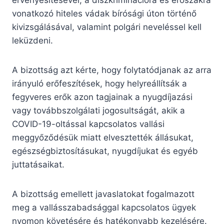
érvényesítésével, a diszkriminációra és erőszakra
vonatkozó hiteles vádak bírósági úton történő
kivizsgálásával, valamint polgári neveléssel kell
leküzdeni.
A bizottság azt kérte, hogy folytatódjanak az arra
irányuló erőfeszítések, hogy helyreállítsák a
fegyveres erők azon tagjainak a nyugdíjazási
vagy továbbszolgálati jogosultságát, akik a
COVID-19-oltással kapcsolatos vallási
meggyőződésük miatt elvesztették állásukat,
egészségbiztosításukat, nyugdíjukat és egyéb
juttatásaikat.
A bizottság emellett javaslatokat fogalmazott
meg a vallásszabadsággal kapcsolatos ügyek
nyomon követésére és hatékonyabb kezelésére.