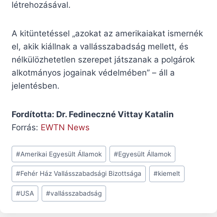
létrehozásával.
A kitüntetéssel „azokat az amerikaiakat ismernék
el, akik kiállnak a vallásszabadság mellett, és
nélkülözhetetlen szerepet játszanak a polgárok
alkotmányos jogainak védelmében” – áll a
jelentésben.
Fordította: Dr. Fedineczné Vittay Katalin
Forrás:
EWTN News
Post
#
Amerikai Egyesült Államok
#
Egyesült Államok
Tags:
#
Fehér Ház Vallásszabadsági Bizottsága
#
kiemelt
#
USA
#
vallásszabadság