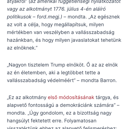
atyákról” (
az amerikai függetlenségi nyilatkozatot
vagy az alkotmányt 1776. július 4-én aláíró
politikusok – ford.megj.)
– mondta. „Az egésznek
az volt a célja, hogy megállapítsuk, milyen
mértékben van veszélyben a vallásszabadság
hazánkban, és hogy milyen javaslatokat tehetünk
az elnöknek.”
„Nagyon tisztelem Trump elnököt. Ő az az elnök
az én életemben, aki a legtöbbet tette a
vallásszabadság védelméért” – mondta Barron.
„Ez az alkotmány
első módosításának
tárgya, és
alapvető fontosságú a demokráciánk számára” –
mondta. „Úgy gondolom, ez a bizottság nagy
hangsúlyt fektetett erre. Folyamatosan
visszatértünk ehhez az alapvető felismeréshez: