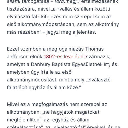
állami támogatása – ford.megj.)
értelmezésének
tisztázására, mivel „a »vallás és állam közötti
elválasztó fal« kifejezés nem szerepel sem az
első alkotmánymódosításban, sem az alkotmány
más részében” – jegyzi meg a jelentés.
Ezzel szemben a megfogalmazás Thomas
Jefferson elnök
1802-es leveléből
származik,
amelyet a Danbury Baptista Egyesületnek írt, és
amelyben úgy írta le az első
alkotmánymódosítást, mint amely „elválasztó
falat épít egyház és állam közé.”
Mivel ez a megfogalmazás nem szerepel az
alkotmányban, „ne hagyjátok magatokat
megfélemlíteni” az „egyház és állam
szétválasztása”, az „elválasztó fal” érveivel, és ne