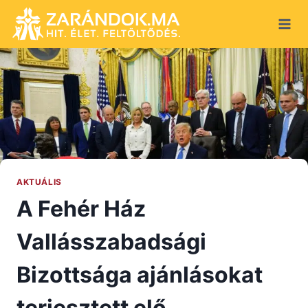
Skip
to
content
AKTUÁLIS
A Fehér Ház
Vallásszabadsági
Bizottsága ajánlásokat
terjesztett elő