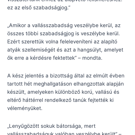
ez az első szabadságjog.”
„Amikor a vallásszabadság veszélybe kerül, az
összes többi szabadságjog is veszélybe kerül.
Ezért szerettük volna feleleveníteni az alapító
atyák szellemiségét és azt a hangsúlyt, amelyet
ők erre a kérdésre fektettek” – mondta.
A kész jelentés a bizottság által az elmúlt évben
tartott hét meghallgatáson elhangzottak alapján
készült, amelyeken különböző korú, vallású és
eltérő háttérrel rendelkező tanúk fejtették ki
véleményüket.
„Lenyűgözött sokuk bátorsága, mert
vallásszabadságuk valóban veszélybe került” –