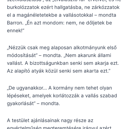
burkolózzatok ezért hallgatásba, ne zárkózzatok
el a magánéletetekbe a vallásotokkal – mondta
Barron. „Én azt mondom: nem, ne dőljetek be
ennek!”
„Nézzük csak meg alaposan alkotmányunk első
módosítását” – mondta. „Nem akarunk állami
vallást. A bizottságunkban senki sem akarja ezt.
Az alapító atyák közül senki sem akarta ezt.”
„De ugyanakkor… A kormány nem tehet olyan
lépéseket, amelyek korlátozzák a vallás szabad
gyakorlását” – mondta.
A testület ajánlásainak nagy része az
egyértelműség megteremtésére irányul azért,