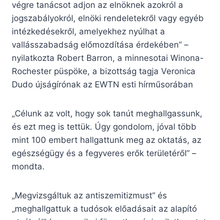
végre tanácsot adjon az elnöknek azokról a
jogszabályokról, elnöki rendeletekről vagy egyéb
intézkedésekről, amelyekhez nyúlhat a
vallásszabadság előmozdítása érdekében” –
nyilatkozta Robert Barron, a minnesotai Winona-
Rochester püspöke, a bizottság tagja Veronica
Dudo újságírónak az EWTN esti hírműsorában
„Célunk az volt, hogy sok tanút meghallgassunk,
és ezt meg is tettük. Úgy gondolom, jóval több
mint 100 embert hallgattunk meg az oktatás, az
egészségügy és a fegyveres erők területéről” –
mondta.
„Megvizsgáltuk az antiszemitizmust” és
„meghallgattuk a tudósok előadásait az alapító