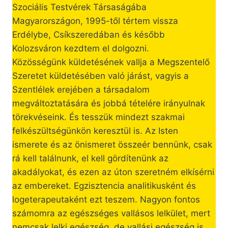
Szociális Testvérek Társaságába
Magyarországon, 1995-től tértem vissza
Erdélybe, Csíkszeredában és később
Kolozsváron kezdtem el dolgozni.
Közösségünk küldetésének vallja a Megszentelő
Szeretet küldetésében való járást, vagyis a
Szentlélek erejében a társadalom
megváltoztatására és jobbá tételére irányulnak
törekvéseink. És tesszük mindezt szakmai
felkészültségünkön keresztül is. Az Isten
ismerete és az önismeret összeér bennünk, csak
rá kell találnunk, el kell gördítenünk az
akadályokat, és ezen az úton szeretném elkísérni
az embereket. Egzisztencia analitikusként és
logeterapeutaként ezt teszem. Nagyon fontos
számomra az egészséges vallásos lelkület, mert
nemcsak lelki egészség, de vallási egészség is