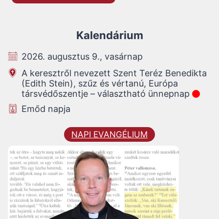
Kalendárium
2026. augusztus 9., vasárnap
A keresztről nevezett Szent Teréz Benedikta
(Edith Stein), szűz és vértanú, Európa
társvédőszentje – választható ünnepnap
Emőd napja
NAPI EVANGÉLIUM