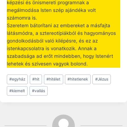
képzési és önismereti programnak a
megálmodása Isten szép ajándéka volt
számomra is.
Szeretem bátorítani az embereket a másfajta
látásmódra, a sztereotípiákból és hagyományos
gondolkodásból való kilépésre, és ez az
istenkapcsolatra is vonatkozik. Annak a
szabadsága ad erőt mindebben, hogy Istenért
lehetek és szívesen vagyok bolond.
Post
#
egyház
#
hit
#
hitélet
#
hitetlenek
#
Jézus
Tags:
#
kiemelt
#
vallás