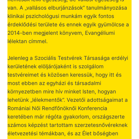
van. A „vallásos elburjánzások” tanulmányozása
klinikai pszichológusi munkám egyik fontos
érdeklődési területe és ennek egyik gyümölcse a
2014-ben megjelent könyvem, Evangéliumi
lélektan címmel.
Jelenleg a Szociális Testvérek Társasága erdélyi
kerületének elöljárójaként is szolgálom
testvéreimet és közösen keressük, hogy itt és
most ebben az egyházi és társadalmi
környezetben mire hív minket Isten, hogyan
lehetünk „lélekmentők”. Vezetői adottságaimat a
Romániai Női Rendfőnöknői Konferencia
keretében már régóta gyakorlom, országszerte
számos képzést tartottam szerzetesnővéreknek
életvezetési témákban, és az Élet bőségben