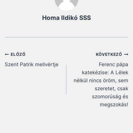
Homa Ildikó SSS
Bejegyzés
ELŐZŐ
KÖVETKEZŐ
Szent Patrik mellvértje
Ferenc pápa
navigáció
katekézise: A Lélek
nélkül nincs öröm, sem
szeretet, csak
szomorúság és
megszokás!