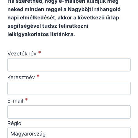
Ha szeretnéd, hogy e-mailben küldjük meg
neked minden reggel a Nagyböjti ráhangoló
napi elmélkedését, akkor a következő űrlap
segítségével tudsz feliratkozni
lelkigyakorlatos listánkra.
*
Vezetéknév
*
Keresztnév
*
E-mail
Régió