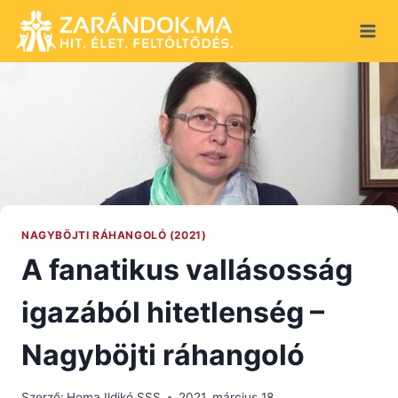
Skip
to
content
NAGYBÖJTI RÁHANGOLÓ (2021)
A fanatikus vallásosság
igazából hitetlenség –
Nagyböjti ráhangoló
Szerző:
Homa Ildikó SSS
2021. március 18.