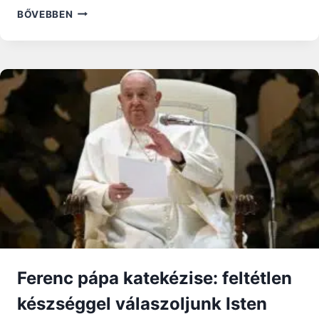
SZERETNIVALÓ,
BŐVEBBEN
MINT
A
GYERMEK
–
GONDOLATOK
ÉVKÖZI
25.
VASÁRNAPRA
Ferenc pápa katekézise: feltétlen
készséggel válaszoljunk Isten