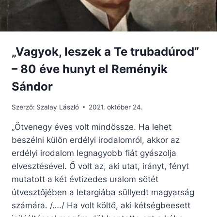
„Vagyok, leszek a Te trubadúrod”
– 80 éve hunyt el Reményik
Sándor
Szerző:
Szalay László
2021. október 24.
„Ötvenegy éves volt mindössze. Ha lehet
beszélni külön erdélyi irodalomról, akkor az
erdélyi irodalom legnagyobb fiát gyászolja
elvesztésével. Ő volt az, aki utat, irányt, fényt
mutatott a két évtizedes uralom sötét
útvesztőjében a letargiába süllyedt magyarság
számára. /…./ Ha volt költő, aki kétségbeesett