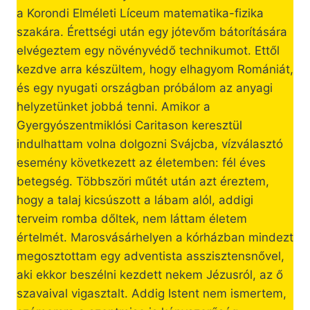
a Korondi Elméleti Líceum matematika-fizika
szakára. Érettségi után egy jótevőm bátorítására
elvégeztem egy növényvédő technikumot. Ettől
kezdve arra készültem, hogy elhagyom Romániát,
és egy nyugati országban próbálom az anyagi
helyzetünket jobbá tenni. Amikor a
Gyergyószentmiklósi Caritason keresztül
indulhattam volna dolgozni Svájcba, vízválasztó
esemény következett az életemben: fél éves
betegség. Többszöri műtét után azt éreztem,
hogy a talaj kicsúszott a lábam alól, addigi
terveim romba dőltek, nem láttam életem
értelmét. Marosvásárhelyen a kórházban mindezt
megosztottam egy adventista asszisztensnővel,
aki ekkor beszélni kezdett nekem Jézusról, az ő
szavaival vigasztalt. Addig Istent nem ismertem,