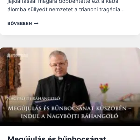
jajkiáltással magára döbbentette ezt a kába
álomba süllyedt nemzetet a trianoni tragédia…
„VAGYOK,
BŐVEBBEN
LESZEK
A
TE
TRUBADÚROD”
–
80
ÉVE
HUNYT
EL
REMÉNYIK
SÁNDOR
Megújulás és bűnbocsánat