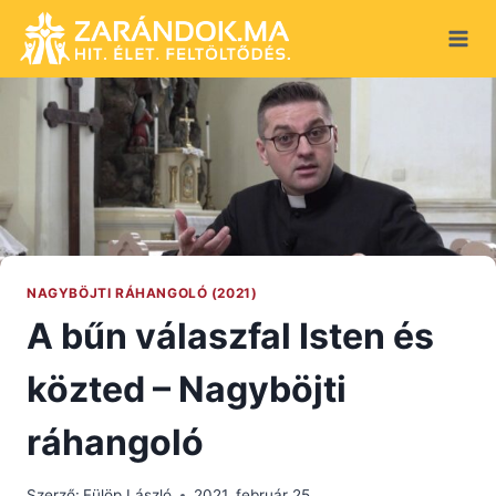
Skip
to
content
NAGYBÖJTI RÁHANGOLÓ (2021)
A bűn válaszfal Isten és
közted – Nagyböjti
ráhangoló
Szerző:
Fülöp László
2021. február 25.