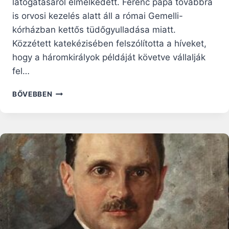
látogatásáról elmélkedett. Ferenc pápa továbbra
is orvosi kezelés alatt áll a római Gemelli-
kórházban kettős tüdőgyulladása miatt.
Közzétett katekézisében felszólította a híveket,
hogy a háromkirályok példáját követve vállalják
fel…
KÖZZÉTETTÉK
BŐVEBBEN
AZ
ELMARADT
PÁPAI
AUDIENCIA
KATEKÉZISÉT:
TANULJUNK
A
NAPKELETI
BÖLCSEKTŐL