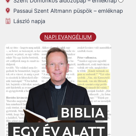
Szent Domonkos áldozópap – emléknap
Passaui Szent Altmann püspök – emléknap
László napja
NAPI EVANGÉLIUM