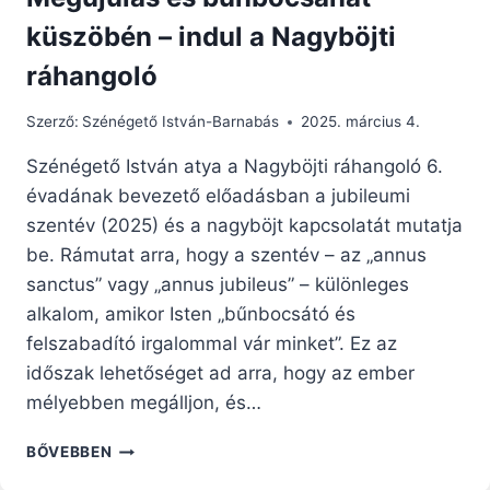
küszöbén – indul a Nagyböjti
ráhangoló
Szerző:
Szénégető István-Barnabás
2025. március 4.
Szénégető István atya a Nagyböjti ráhangoló 6.
évadának bevezető előadásban a jubileumi
szentév (2025) és a nagyböjt kapcsolatát mutatja
be. Rámutat arra, hogy a szentév – az „annus
sanctus” vagy „annus jubileus” – különleges
alkalom, amikor Isten „bűnbocsátó és
felszabadító irgalommal vár minket”. Ez az
időszak lehetőséget ad arra, hogy az ember
mélyebben megálljon, és…
MEGÚJULÁS
BŐVEBBEN
ÉS