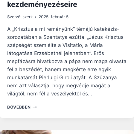
kezdeményezéseire
Szerző:
szerk
2025. február 5.
A „Krisztus a mi reményünk” témájú katekézis-
sorozatában a Szentatya ezúttal „Jézus Krisztus
szépségét szemlélte a Visitatio, a Mária
látogatása Erzsébetnél jelenetben”. Erős
megfázásra hivatkozva a pápa nem maga olvasta
fel a beszédét, hanem megkérte erre egyik
munkatársát Pierluigi Giroli atyát. A Szűzanya
nem azt választja, hogy megvédje magát a
világtól, nem fél a veszélyektől és…
FERENC
BŐVEBBEN
PÁPA
KATEKÉZISE:
FELTÉTLEN
KÉSZSÉGGEL