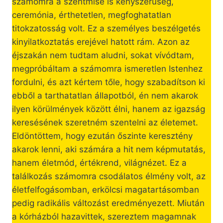
számomra a szentmise is kényszerűség,
ceremónia, érthetetlen, megfoghatatlan
titokzatosság volt. Ez a személyes beszélgetés
kinyilatkoztatás erejével hatott rám. Azon az
éjszakán nem tudtam aludni, sokat vívódtam,
megpróbáltam a számomra ismeretlen Istenhez
fordulni, és azt kértem tőle, hogy szabadítson ki
ebből a tarthatatlan állapotból, én nem akarok
ilyen körülmények között élni, hanem az igazság
keresésének szeretném szentelni az életemet.
Eldöntöttem, hogy ezután őszinte keresztény
akarok lenni, aki számára a hit nem képmutatás,
hanem életmód, értékrend, világnézet. Ez a
találkozás számomra csodálatos élmény volt, az
életfelfogásomban, erkölcsi magatartásomban
pedig radikális változást eredményezett. Miután
a kórházból hazavittek, szereztem magamnak