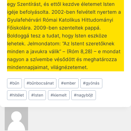
egy Szentírást, és ettől kezdve életemet Isten
igéje befolyásolta. 2002-ben felvételt nyertem a
Gyulafehérvári Római Katolikus Hittudományi
Főiskolára. 2009-ben szenteltek pappá.
Boldoggá tesz a tudat, hogy Isten eszköze
lehetek. Jelmondatom: “Az Istent szeretőknek
minden a javukra válik” – (Róm 8,28) – e mondat
nagyon a szívembe vésődött és meghatározza
mindennapjaimat, világnézetemet.
Post
#
bűn
#
bűnbocsánat
#
ember
#
gyónás
Tags:
#
hitélet
#
Isten
#
kiemelt
#
nagyböjt