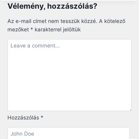
BŰNBOCSÁNAT
Vélemény, hozzászólás?
KÜSZÖBÉN
–
INDUL
Az e-mail címet nem tesszük közzé.
A kötelező
A
mezőket
*
karakterrel jelöltük
NAGYBÖJTI
RÁHANGOLÓ
Hozzászólás
*