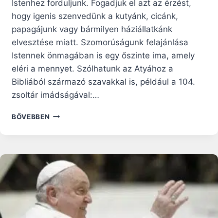
Istenhez forduljunk. Fogadjuk el azt az érzést,
hogy igenis szenvedünk a kutyánk, cicánk,
papagájunk vagy bármilyen háziállatkánk
elvesztése miatt. Szomorúságunk felajánlása
Istennek önmagában is egy őszinte ima, amely
eléri a mennyet. Szólhatunk az Atyához a
Bibliából származó szavakkal is, például a 104.
zsoltár imádságával:…
KATOLIKUS
BŐVEBBEN
IMA
KEDVENC
HÁZIÁLLATUNK
ELVESZTÉSEKOR