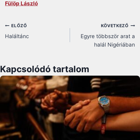
Fülöp László
Bejegyzés
ELŐZŐ
KÖVETKEZŐ
Haláltánc
Egyre többször arat a
navigáció
halál Nigériában
Kapcsolódó tartalom