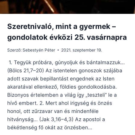
Szeretnivaló, mint a gyermek –
gondolatok évközi 25. vasárnapra
Szerző:
Sebestyén Péter
2021. szeptember 19.
1. Tegyük próbára, gúnyoljuk és bántalmazzuk…
(Bölcs 21,7–20) Az istentelen gonoszok szájába
adott szavak bepillantást engednek az Isten
akaratával ellenkező, földies gondolkodásba.
Bizonyos értelemben a világ így „teszteli” le a
hívő embert. 2. Mert ahol irigység és önzés
honol, ott zűrzavar van és mindenféle
hitványság… (Jak 3,16–4,3) Az apostol a
békétlenség fő okát az önzésben…