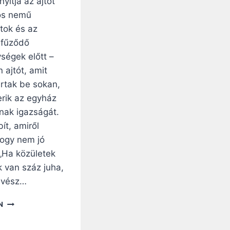
yitja az ajtót
os nemű
tok és az
 fűződő
ségek előtt –
 ajtót, amit
ártak be sokan,
erik az egyház
inak igazságát.
ít, amiről
hogy nem jó
„Ha közületek
k van száz juha,
lvész…
AZONOS
N
NEMŰEK
IRÁNTI