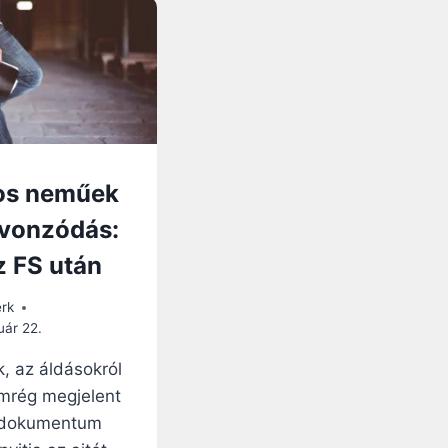
os neműek
 vonzódás:
z FS után
erk
uár 22.
k, az áldásokról
mrég megjelent
i dokumentum