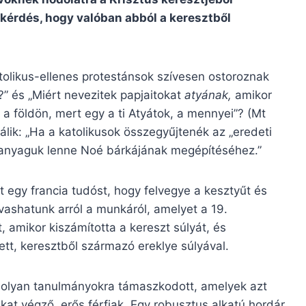
kérdés, hogy valóban abból a keresztből
tolikus-ellenes protestánsok szívesen ostoroznak
t?” és „Miért nevezitek papjaitokat
atyának,
amikor
 a földön, mert egy a ti Atyátok, a mennyei”? (Mt
lik: „Ha a katolikusok összegyűjtenék az „eredeti
faanyaguk lenne Noé bárkájának megépítéséhez.”
t egy francia tudóst, hogy felvegye a kesztyűt és
vashatunk arról a munkáról, amelyet a 19.
 amikor kiszámította a kereszt súlyát, és
tett, keresztből származó ereklye súlyával.
 olyan tanulmányokra támaszkodott, amelyek azt
ákat végző, erős férfiak. Egy robusztus alkatú hordár