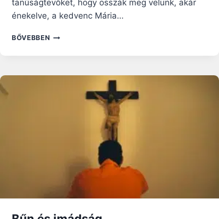
tanúságtevőket, hogy osszák meg velünk, akár
énekelve, a kedvenc Mária…
KI
BŐVEBBEN
SZŰZ
LÉVÉN
TEMPLOMMÁ
LETTÉL
–
URBÁN
ERIK
FERENCES
SZERZETES
TANÚSÁGTÉTELE
MÁRIÁRÓL
Bűn és imádság