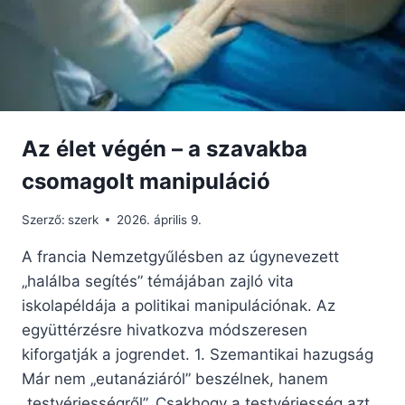
MÁRIÁVAL
Az élet végén – a szavakba
csomagolt manipuláció
Szerző:
szerk
2026. április 9.
A francia Nemzetgyűlésben az úgynevezett
„halálba segítés” témájában zajló vita
iskolapéldája a politikai manipulációnak. Az
együttérzésre hivatkozva módszeresen
kiforgatják a jogrendet. 1. Szemantikai hazugság
Már nem „eutanáziáról” beszélnek, hanem
„testvériességről”. Csakhogy a testvériesség azt