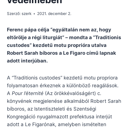
Szerző:
szerk
2021. december 2.
Ferenc pápa célja “egyáltalán nem az, hogy
eltörölje a régi liturgiát” – mondta a “Traditionis
custodes” kezdetű motu proprióra utalva
Robert Sarah bíboros a Le Figaro című lapnak
adott interjúban.
A “Traditionis custodes” kezdetű motu propriora
folyamatosan érkeznek a különböző reagálások.
A
Pour l’éternité
(Az örökkévalóságért) c.
könyvének megjelenése alkalmából Robert Sarah
bíboros, az Istentiszteleti és Szentségi
Kongregáció nyugalmazott prefektusa interjút
adott a Le Figarónak, amelyben ismételten