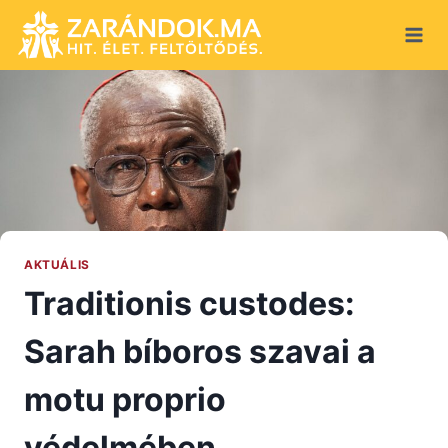
Skip
to
content
AKTUÁLIS
Traditionis custodes:
Sarah bíboros szavai a
motu proprio
védelmében