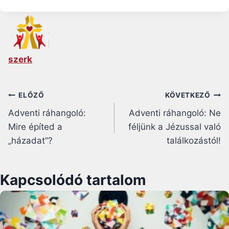
szerk
Bejegyzés
ELŐZŐ
KÖVETKEZŐ
Adventi ráhangoló:
Adventi ráhangoló: Ne
navigáció
Mire építed a
féljünk a Jézussal való
„házadat”?
találkozástól!
Kapcsolódó tartalom