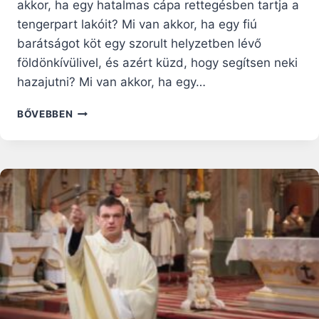
akkor, ha egy hatalmas cápa rettegésben tartja a
tengerpart lakóit? Mi van akkor, ha egy fiú
barátságot köt egy szorult helyzetben lévő
földönkívülivel, és azért küzd, hogy segítsen neki
hazajutni? Mi van akkor, ha egy…
A
BŐVEBBEN
GYERMEK
KÉPZELŐEREJÉRE
AKKOR
IS
TÁMASZKODHATUNK,
AMIKOR
A
HITRŐL
TANÍTJUK