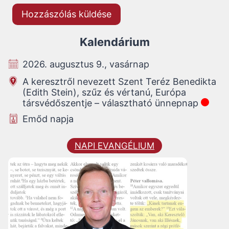
Kalendárium
2026. augusztus 9., vasárnap
A keresztről nevezett Szent Teréz Benedikta
(Edith Stein), szűz és vértanú, Európa
társvédőszentje – választható ünnepnap
Emőd napja
NAPI EVANGÉLIUM