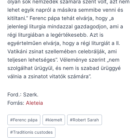
olyan sok nemzedék számára szent volt, azt nem
lehet egyik napról a másikra semmibe venni és
kitiltani.” Ferenc pápa tehát elvárja, hogy „a
jelenlegi liturgia mindazzal gazdagodjon, ami a
régi liturgiában a legértékesebb. Azt is
egyértelműen elvárja, hogy a régi liturgiát a II.
Vatikáni zsinat szellemében celebrálják, ami
teljesen lehetséges”. Véleménye szerint „nem
szolgálhat ürügyül, és nem is szabad ürüggyé
válnia a zsinatot vitatók számára”.
Ford.: Szerk.
Forrás:
Aleteia
Post
#
Ferenc pápa
#
kiemelt
#
Robert Sarah
Tags:
#
Traditionis custodes