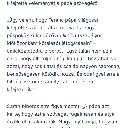
kifejtette véleményét a pápa szövegéről.
„Úgy vélem, hogy Ferenc pápa világosan
kifejtette szándékát a francia és lengyel
püspökök különböző
ad limina
(szabályos
időközönként kötelező) látogatásain” –
emlékeztetett a bíboros. “Egyáltalán nem az a
célja, hogy eltörölje a régi liturgiát. Tisztában van
azzal, hogy sok fiatal és család nagyon szorosan,
bensőségesen kötődik hozzá. És odafigyel erre a
hitbéli ösztönre, amely Isten népében
kifejeződik.”
Sarah bíboros erre figyelmeztet: „A pápa azt
kérte, hogy ezt a szöveget rugalmasan és atyai
érzékkel alkalmazzák. Nagyon jól tudja, hogy ami