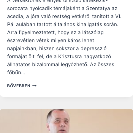
A vétkekről és erényekről szóló katekézis-
sorozata nyolcadik témájaként a Szentatya az
acedia, a jóra való restség vétkéről tanított a VI.
Pál aulában tartott általános kihallgatás során.
Arra figyelmeztetett, hogy ez a látszólag
észrevétlen vétek milyen káros lehet
napjainkban, hiszen sokszor a depresszió
formáját ölti fel, de a Krisztusra hagyatkozó
állhatatos bizalommal legyőzhető. Az összes
főbűn…
FERENC
BŐVEBBEN
PÁPA
KATEKÉZISE
A
JÓRA
VALÓ
RESTSÉGRŐL,
AZ