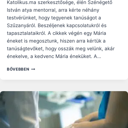
Katolikus.ma szerkesztősége, élén Szénégető
István atya mentorral, arra kérte néhány
testvérünket, hogy tegyenek tanúságot a
Szűzanyáról. Beszéljenek kapcsolatukról és
tapasztalataikról. A cikkek végén egy Mária
éneket is megosztunk, hiszen arra kértük a
tanúságtevőket, hogy osszák meg velünk, akár
énekelve, a kedvenc Mária éneküket. A…
MÁRIA
BŐVEBBEN
IRÁNTI
SZERETETEM
NEM
MARAD
VISZONZATLANUL
–
LACZKÓ-
ALBERT
ELEMÉR
TAPASZTALATA