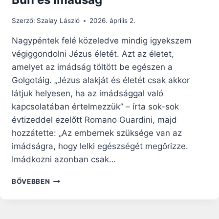
Szerző:
Szalay László
2026. április 2.
Nagypéntek felé közeledve mindig igyekszem
végiggondolni Jézus életét. Azt az életet,
amelyet az imádság töltött be egészen a
Golgotáig. „Jézus alakját és életét csak akkor
látjuk helyesen, ha az imádsággal való
kapcsolatában értelmezzük” – írta sok-sok
évtizeddel ezelőtt Romano Guardini, majd
hozzátette: „Az embernek szüksége van az
imádságra, hogy lelki egészségét megőrizze.
Imádkozni azonban csak…
BŰN
BŐVEBBEN
ÉS
IMÁDSÁG