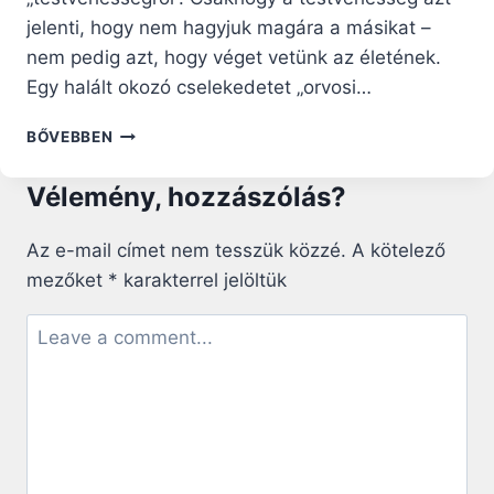
jelenti, hogy nem hagyjuk magára a másikat –
nem pedig azt, hogy véget vetünk az életének.
Egy halált okozó cselekedetet „orvosi…
AZ
BŐVEBBEN
ÉLET
VÉGÉN
Vélemény, hozzászólás?
–
A
SZAVAKBA
Az e-mail címet nem tesszük közzé.
A kötelező
CSOMAGOLT
mezőket
*
karakterrel jelöltük
MANIPULÁCIÓ