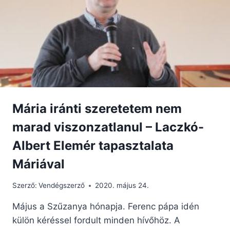
ÉSZREVÉTLEN
ÉS
NAGYON
KÁRTÉKONY
VÉTEKRŐL
Mária iránti szeretetem nem
marad viszonzatlanul – Laczkó-
Albert Elemér tapasztalata
Máriával
Szerző:
Vendégszerző
2020. május 24.
Május a Szűzanya hónapja. Ferenc pápa idén
külön kéréssel fordult minden hívőhöz. A