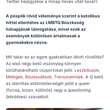
Twitter bejegyzése a minap heves vitát kavart.
A püspök rövid véleménye szerint a katolikus
hittel ellentétes az LMBTQ Büszkeség
hónapjának támogatása, mivel ezek az
események különösen ártalmasak a
gyermekekre nézve.
Mit takar ez az egyre gyakrabban látott rövidítés?
Az első négy betű viszonylag könnyen
körülhatárolható csoportokat jelöl:
Leszbikusok
,
Melegek
,
Biszexuálisok
,
Transzneműek
. A Q betű
az identitás eldöntetlenségét jelöli a
queer
(furcsa, bizarr, különös) vagy a
questioning
(kérdéses) szavakból.