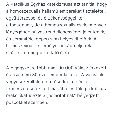
A Katolikus Egyház katekizmusa azt tanítja, hogy
a homoszexuális hajlamú embereket tisztelettel,
együttérzéssel és érzékenységgel kell
elfogadnunk, de a homoszexuális cselekmények
lényegében súlyos rendellenességet jelentenek,
és semmiféleképpen sem helyeselhetőek. A
homoszexuális személyek inkább éljenek
szűzies, önmegtartóztató életet.
A bejegyzésre több mint 90.000 válasz érkezett,
és csaknem 30 ezer ember lájkolta. A válaszok
vegyesek voltak, de a fősodrású média
természetesen kikelt magából és főleg a kritikus
reakciókat idézte a „homofóbnak” bélyegzett
püspökkel szemben.