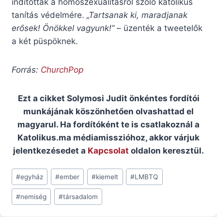
indítottak a homoszexualitásról szóló katolikus
tanítás védelmére.
„Tartsanak ki, maradjanak
erősek! Önökkel vagyunk!”
– üzenték a tweetelők
a két püspöknek.
Forrás:
ChurchPop
Ezt a cikket Solymosi Judit önkéntes fordítói
munkájának köszönhetően olvashattad el
magyarul. Ha fordítóként te is csatlakoznál a
Katolikus.ma médiamisszióhoz, akkor várjuk
jelentkezésedet a
Kapcsolat
oldalon keresztül.
Post
#
egyház
#
ember
#
kiemelt
#
LMBTQ
Tags:
#
nemiség
#
társadalom