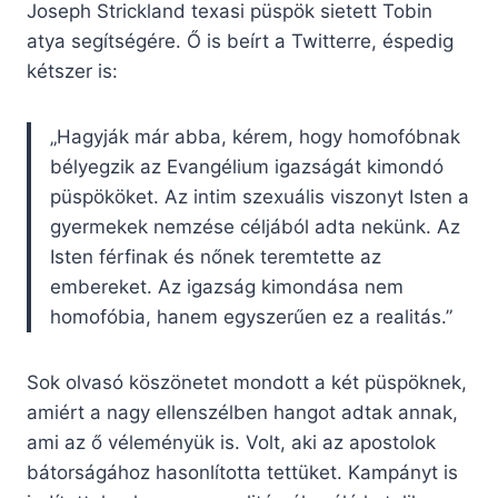
Joseph Strickland texasi püspök sietett Tobin
atya segítségére. Ő is beírt a Twitterre, éspedig
kétszer is:
„Hagyják már abba, kérem, hogy homofóbnak
bélyegzik az Evangélium igazságát kimondó
püspököket. Az intim szexuális viszonyt Isten a
gyermekek nemzése céljából adta nekünk. Az
Isten férfinak és nőnek teremtette az
embereket. Az igazság kimondása nem
homofóbia, hanem egyszerűen ez a realitás.”
Sok olvasó köszönetet mondott a két püspöknek,
amiért a nagy ellenszélben hangot adtak annak,
ami az ő véleményük is. Volt, aki az apostolok
bátorságához hasonlította tettüket. Kampányt is