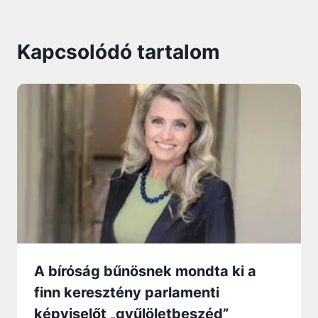
Kapcsolódó tartalom
A bíróság bűnösnek mondta ki a
finn keresztény parlamenti
képviselőt „gyűlöletbeszéd”