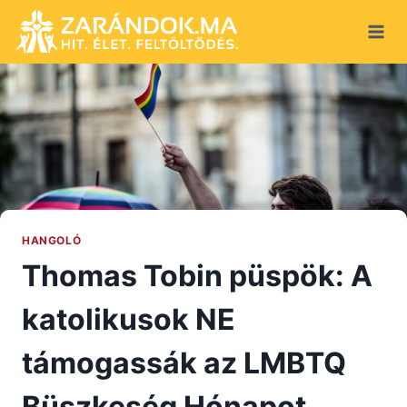
Skip
to
content
HANGOLÓ
Thomas Tobin püspök: A
katolikusok NE
támogassák az LMBTQ
Büszkeség Hónapot