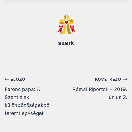
szerk
Bejegyzés
ELŐZŐ
KÖVETKEZŐ
Ferenc pápa: A
Római Riportok – 2019.
navigáció
Szentlélek
június 2.
különbözőségekből
teremt egységet