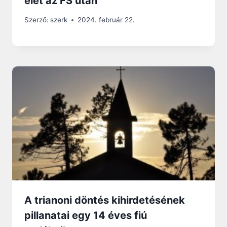
élet az FS után
Szerző:
szerk
2024. február 22.
A trianoni döntés kihirdetésének
pillanatai egy 14 éves fiú