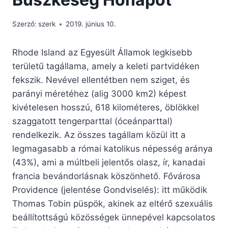
Szerző:
szerk
2019. június 10.
Rhode Island az Egyesült Államok legkisebb
területű tagállama, amely a keleti partvidéken
fekszik. Nevével ellentétben nem sziget, és
parányi méretéhez (alig 3000 km2) képest
kivételesen hosszú, 618 kilométeres, öblökkel
szaggatott tengerparttal (óceánparttal)
rendelkezik. Az összes tagállam közül itt a
legmagasabb a római katolikus népesség aránya
(43%), ami a múltbeli jelentős olasz, ír, kanadai
francia bevándorlásnak köszönhető. Fővárosa
Providence (jelentése Gondviselés): itt működik
Thomas Tobin püspök, akinek az eltérő szexuális
beállítottságú közösségek ünnepével kapcsolatos