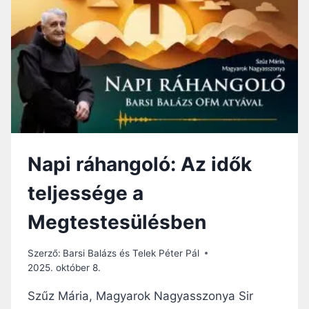
H
S
A
S
N
Á
G
G
O
Á
L
V
Ó
A
:
L
A
V
S
A
Z
L
Napi ráhangoló: Az idők
E
Ó
N
K
teljessége a
T
A
E
P
Megtestesülésben
K
C
F
S
É
Szerző:
Barsi Balázs és Telek Péter Pál
O
N
2025. október 8.
L
Y
A
E
Szűz Mária, Magyarok Nagyasszonya Sir
T
É