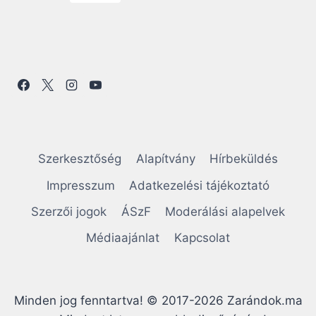
A
N
G
KEZ
G
Ő
O
E
OLD
L
Ó
N
AL
:
A
A
S
Z
V
E
Szerkesztőség
Alapítvány
Hírbeküldés
N
I
T
Impresszum
Adatkezelési tájékoztató
L
G
É
Szerzői jogok
ÁSzF
Moderálási alapelvek
L
A
Médiaajánlat
Kapcsolat
E
K
T
V
I
I
L
Minden jog fenntartva! © 2017-2026 Zarándok.ma
Á