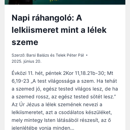
Z
Ú
Napi ráhangoló: A
J
R
lelkiismeret mint a lélek
A
K
szeme
E
Z
D
Szerző:
Barsi Balázs és Telek Péter Pál
É
2025. június 20.
S
K
Évközi 11. hét, péntek 2Kor 11,18.21b-30; Mt
E
6,19-23 „A test világossága a szem. Ha tehát
G
a szemed jó, egész tested világos lesz, de ha
Y
E
a szemed rossz, az egész tested sötét lesz.”
L
Az Úr Jézus a lélek szemének nevezi a
M
lelkiismeretet, azt a csodálatos készüléket,
E
mely mintegy Isten látásából részesít, az ő
É
S
jelenlétébe vonja minden…