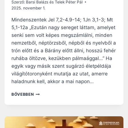
O
Szerző:
Barsi Balázs és Telek Péter Pál
L
2025. november 1.
A
T
Mindenszentek Jel 7,2-4.9-14; 1Jn 3,1-3; Mt
A
5,1-12a „Ezután nagy sereget láttam, amelyet
I
senki sem volt képes megszámlálni, minden
N
K
nemzetből, néptörzsből, népből és nyelvből a
É
trón előtt és a Bárány előtt állni, hosszú fehér
S
ruhába öltözve, kezükben pálmaággal…” Ha
A
egyik vagy másik szent sugárzó életpéldája
V
I
világítótoronyként mutatja az utat, amerre
L
haladnunk kell, akkor a mai napon…
Á
G
N
BŐVEBBEN
V
A
I
P
L
I
Á
R
G
Á
O