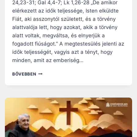
24,23-31; Gal 4,4-7; Lk 1,26-28 „De amikor
U
S
N
elérkezett az idők teljessége, Isten elküldte
A
K
N
Fiát, aki asszonytól született, és a törvény
Ö
Y
alattvalója lett, hogy azokat, akik a törvény
S
O
S
alatt voltak, megváltsa, és elnyerjük a
L
Z
fogadott fiúságot.” A megtestesülés jelenti az
C
E
B
idők teljességét, vagyis azt a tényt, hogy
T
O
minden, amit az emberiség…
A
L
R
D
N
T
BŐVEBBEN
O
A
O
G
P
Z
S
I
I
Á
R
K
G
Á
B
H
A
A
N
N
K
G
A
O