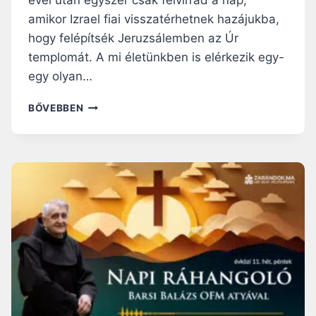
évei után egyszer csak felvirrad a nap,
T
E
Ő
amikor Izrael fiai visszatérhetnek hazájukba,
G
F
hogy felépítsék Jeruzsálemben az Úr
T
E
E
templomát. A mi életünkben is elérkezik egy-
L
S
egy olyan…
É
T
E
N
BŐVEBBEN
S
A
Ü
P
L
I
É
R
S
Á
B
H
E
A
N
N
G
O
L
Ó
:
A