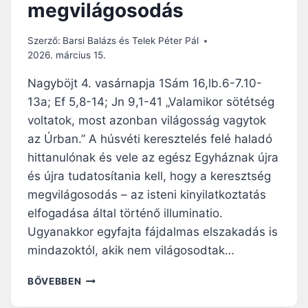
megvilágosodás
S
S
E
Szerző:
Barsi Balázs és Telek Péter Pál
G
2026. március 15.
Í
T
Nagyböjt 4. vasárnapja 1Sám 16,lb.6-7.10-
S
13a; Ef 5,8-14; Jn 9,1-41 „Valamikor sötétség
R
voltatok, most azonban világosság vagytok
A
J
az Úrban.” A húsvéti keresztelés felé haladó
T
hittanulónak és vele az egész Egyháznak újra
U
és újra tudatosítania kell, hogy a keresztség
N
megvilágosodás – az isteni kinyilatkoztatás
K
!
elfogadása által történő illuminatio.
”
Ugyanakkor egyfajta fájdalmas elszakadás is
–
mindazoktól, akik nem világosodtak…
A
V
N
BŐVEBBEN
I
A
L
P