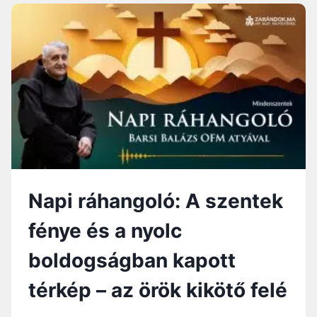
G
R
F
Á
E
H
L
A
N
G
O
L
Ó
:
E
M
B
Napi ráhangoló: A szentek
E
R
fénye és a nyolc
I
K
boldogságban kapott
A
P
térkép – az örök kikötő felé
C
S