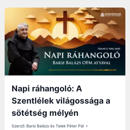
I
R
Á
H
A
N
G
O
L
Ó
:
A
C
S
Napi ráhangoló: A
E
R
Szentlélek világossága a
É
P
sötétség mélyén
E
D
É
Szerző:
Barsi Balázs és Telek Péter Pál