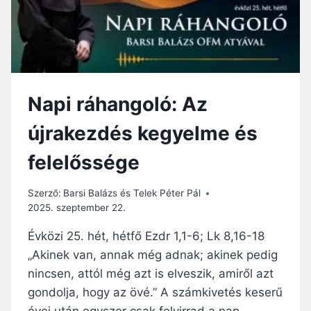
P
L
O
Ó
T
:
T
A
T
Z
É
I
R
Napi ráhangoló: Az
D
K
Ő
É
újrakezdés kegyelme és
K
P
T
–
felelőssége
E
A
L
Z
J
Szerző:
Barsi Balázs és Telek Péter Pál
Ö
E
2025. szeptember 22.
R
S
Ö
S
Évközi 25. hét, hétfő Ezdr 1,1-6; Lk 8,16-18
K
É
„Akinek van, annak még adnak; akinek pedig
K
G
I
nincsen, attól még azt is elveszik, amiről azt
E
K
A
gondolja, hogy az övé.” A számkivetés keserű
Ö
M