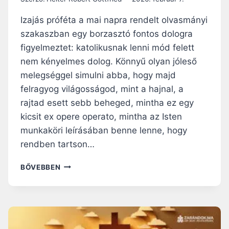
G
E
M
Izajás próféta a mai napra rendelt olvasmányi
S
E
V
szakaszban egy borzasztó fontos dologra
G
Á
figyelmeztet: katolikusnak lenni mód felett
V
G
I
nem kényelmes dolog. Könnyű olyan jóleső
Y
L
A
melegséggel simulni abba, hogy majd
Á
felragyog világosságod, mint a hajnal, a
G
rajtad esett sebb beheged, mintha ez egy
O
S
kicsit ex opere operato, mintha az Isten
O
munkaköri leírásában benne lenne, hogy
D
rendben tartson…
Á
S
V
BŐVEBBEN
A
S
Á
R
N
A