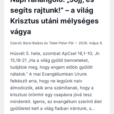
segíts rajtunk!” – a világ
Krisztus utáni mélységes
vágya
Szerző:
Barsi Balázs és Telek Péter Pál
2026. május 9.
Húsvét 5. hete, szombat ApCsel 16,1-10; Jn
15,18-21 „Ha a világ gyűlöl benneteket,
tudjátok meg, hogy engem előbb gyűlölt
nálatok.” A mai Evangéliumban Urunk
felkészít arra, hogy ne legyünk naiv
álmodozók, akik arra számítanak, hogy a
krisztusi örömhír egy csapásra jóvá tesz
mindenkit. Igenis, az evangélium szerinti élet
gyűlöletet kelt a világ fiaiban irántunk, s…