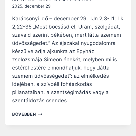
Á
2025. december 29.
G
A
Karácsonyi idő – december 29. 1Jn 2,3-11; Lk
S
2,22-35 „Most bocsásd el, Uram, szolgádat,
Z
szavaid szerint békében, mert látta szemem
E
R
üdvösségedet.” Az éjszakai nyugodalomra
E
készülve adja ajkunkra az Egyház
T
zsolozsmája Simeon énekét, melyben mi is
E
estéről estére elmondhatjuk, hogy „látta
T
Ú
szemem üdvösségedet”: az elmélkedés
T
idejében, a szívbéli fohászkodás
J
pillanataiban, a szentségimádás vagy a
Á
N
szentáldozás csendes…
R
A
N
BŐVEBBEN
G
A
Y
P
O
I