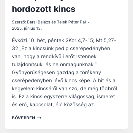
I
hordozott kincs
S
M
E
Szerző:
Barsi Balázs és Telek Péter Pál
R
2025. június 13.
E
T
Évközi 10. hét, péntek 2Kor 4,7-15; Mt 5,27-
M
32 „Ez a kincsünk pedig cserépedényben
I
van, hogy a rendkívüli erőt Istennek
N
T
tulajdonítsuk, és ne önmagunknak.”
A
Gyönyörűségesen gazdag a törékeny
L
cserépedényben lévő kincs képe. A hit és a
É
kegyelem kincséről van szó, de még többről
L
E
is. Ez a kincs egyszerre világosság, ismeret
K
és erő, kapcsolat, élő közösség az…
S
Z
N
BŐVEBBEN
E
A
M
P
E