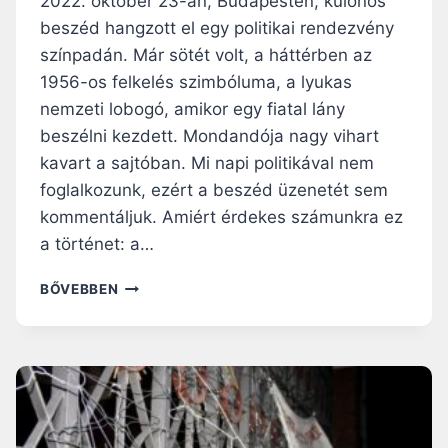
2022. október 23-án, Budapesten, különös
”
beszéd hangzott el egy politikai rendezvény
színpadán. Már sötét volt, a háttérben az
1956-os felkelés szimbóluma, a lyukas
nemzeti lobogó, amikor egy fiatal lány
beszélni kezdett. Mondandója nagy vihart
kavart a sajtóban. Mi napi politikával nem
foglalkozunk, ezért a beszéd üzenetét sem
kommentáljuk. Amiért érdekes számunkra ez
a történet: a…
N
BŐVEBBEN
É
H
Á
N
Y
S
Z