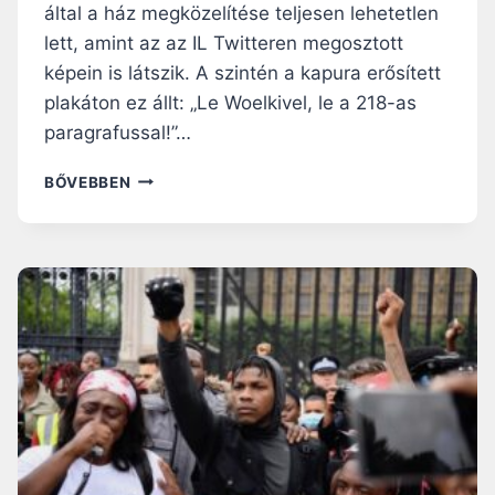
által a ház megközelítése teljesen lehetetlen
lett, amint az az IL Twitteren megosztott
képein is látszik. A szintén a kapura erősített
plakáton ez állt: „Le Woelkivel, le a 218-as
paragrafussal!”…
R
BŐVEBBEN
U
H
A
A
K
A
S
Z
T
Ó
K
K
A