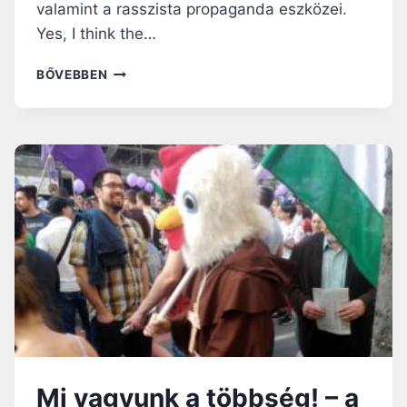
valamint a rasszista propaganda eszközei.
Z
Yes, I think the…
Á
T
A
BŐVEBBEN
J
É
Z
U
S
T
Á
B
R
Á
Z
O
L
Ó
S
Z
Mi vagyunk a többség! – a
O