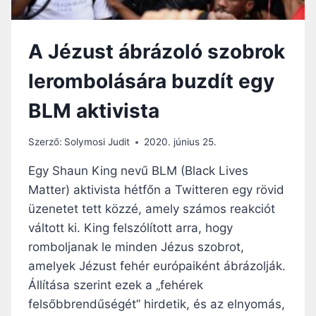
L
Z
Á
A Jézust ábrázoló szobrok
R
T
lerombolására buzdít egy
Á
K
BLM aktivista
E
L
A
Szerző:
Solymosi Judit
2020. június 25.
K
Ö
Egy Shaun King nevű BLM (Black Lives
L
Matter) aktivista hétfőn a Twitteren egy rövid
N
üzenetet tett közzé, amely számos reakciót
I
É
váltott ki. King felszólított arra, hogy
R
romboljanak le minden Jézus szobrot,
S
amelyek Jézust fehér európaiként ábrázolják.
E
Állítása szerint ezek a „fehérek
K
H
felsőbbrendűségét” hirdetik, és az elnyomás,
Á