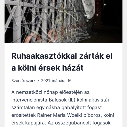
Ó
E
G
Y
V
A
S
Á
R
Ruhaakasztókkal zárták el
N
A
a kölni érsek házát
P
I
B
Szerző:
szerk
2021. március 16.
E
S
A nemzetközi nőnap előestéjén az
Z
Intervencionista Balosok (IL) kölni aktivistái
É
számtalan egymásba gabalyított fogast
D
R
erősítettek Rainer Maria Woelki bíboros, kölni
Ő
érsek kapujára. Az összegubancolt fogasok
L