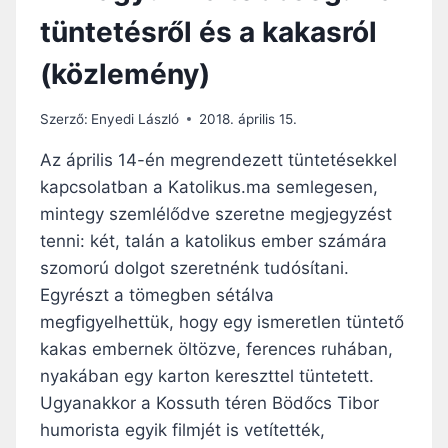
B
tüntetésről és a kakasról
R
O
(közlemény)
K
L
E
Szerző:
Enyedi László
2018. április 15.
R
O
Az április 14-én megrendezett tüntetésekkel
M
kapcsolatban a Katolikus.ma semlegesen,
B
mintegy szemlélődve szeretne megjegyzést
O
L
tenni: két, talán a katolikus ember számára
Á
szomorú dolgot szeretnénk tudósítani.
S
Egyrészt a tömegben sétálva
Á
megfigyelhettük, hogy egy ismeretlen tüntető
R
A
kakas embernek öltözve, ferences ruhában,
B
nyakában egy karton kereszttel tüntetett.
U
Ugyanakkor a Kossuth téren Bödőcs Tibor
Z
D
humorista egyik filmjét is vetítették,