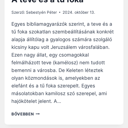
Szerző:
Sebestyén Péter
2024. október 13.
Egyes bibliamagyarázók szerint, a teve és a
tű foka szokatlan szembeállításának konkrét
alapja állítólag a gyalogos számára szolgáló
kicsiny kapu volt Jeruzsálem városfalában.
Ezen nagy állat, egy csomagokkal
felmálházott teve (kamélosz) nem tudott
bemenni a városba. De Keleten léteztek
olyan közmondások is, amelyekben az
elefánt és a tű foka szerepelt. Egyes
másolatokban kamilosz szó szerepel, ami
hajókötelet jelent. A…
A
BŐVEBBEN
T
E