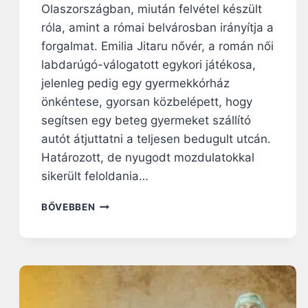
Olaszországban, miután felvétel készült
:
A
róla, amint a római belvárosban irányítja a
B
forgalmat. Emilia Jitaru nővér, a román női
Ú
labdarúgó-válogatott egykori játékosa,
Z
jelenleg pedig egy gyermekkórház
U
S
önkéntese, gyorsan közbelépett, hogy
O
segítsen egy beteg gyermeket szállító
K
autót átjuttatni a teljesen bedugult utcán.
A
S
Határozott, de nyugodt mozdulatokkal
Z
sikerült feloldania…
E
R
A
BŐVEBBEN
Z
R
E
O
T
M
E
Á
S
N
N
F
Ő
U