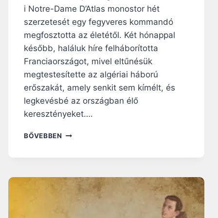
i Notre-Dame D’Atlas monostor hét
szerzetesét egy fegyveres kommandó
megfosztotta az életétől. Két hónappal
később, haláluk híre felháborította
Franciaországot, mivel eltűnésük
megtestesítette az algériai háború
erőszakát, amely senkit sem kímélt, és
legkevésbé az országban élő
keresztényeket….
T
BŐVEBBEN
I
B
H
I
R
I
N
E