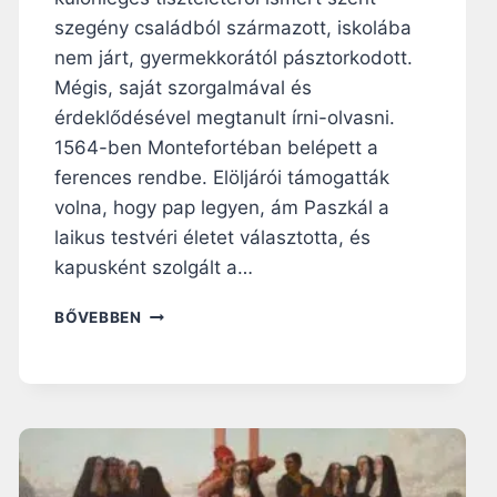
Á
szegény családból származott, iskolába
L
A
nem járt, gyermekkorától pásztorkodott.
,
Mégis, saját szorgalmával és
A
érdeklődésével megtanult írni-olvasni.
M
1564-ben Montefortéban belépett a
E
L
ferences rendbe. Elöljárói támogatták
Y
volna, hogy pap legyen, ám Paszkál a
R
laikus testvéri életet választotta, és
Ő
L
kapusként szolgált a…
M
Á
S
BŐVEBBEN
I
Z
G
E
N
N
E
T
M
P
M
A
O
S