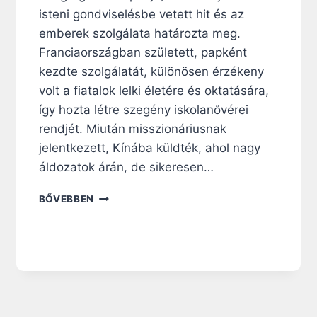
S
O
isteni gondviselésbe vetett hit és az
É
N
emberek szolgálata határozta meg.
G
Ú
Franciaországban született, papként
J
kezdte szolgálatát, különösen érzékeny
J
volt a fiatalok lelki életére és oktatására,
Á
így hozta létre szegény iskolanővérei
É
P
rendjét. Miután misszionáriusnak
Í
jelentkezett, Kínába küldték, ahol nagy
T
áldozatok árán, de sikeresen…
Ő
J
A
BŐVEBBEN
E
Z
–
I
S
S
Z
T
E
E
N
N
T
I
E
G