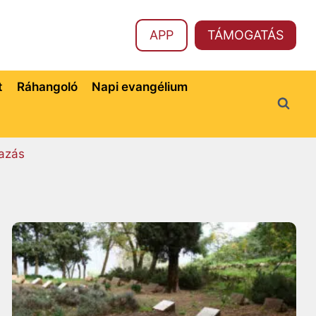
APP
TÁMOGATÁS
t
Ráhangoló
Napi evangélium
azás