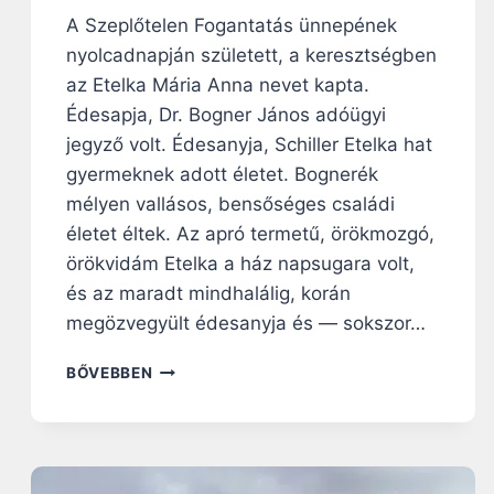
E
A Szeplőtelen Fogantatás ünnepének
T
nyolcadnapján született, a keresztségben
E
S
az Etelka Mária Anna nevet kapta.
N
Édesapja, Dr. Bogner János adóügyi
Ő
jegyző volt. Édesanyja, Schiller Etelka hat
T
Ö
gyermeknek adott életet. Bognerék
R
mélyen vallásos, bensőséges családi
T
életet éltek. Az apró termetű, örökmozgó,
É
örökvidám Etelka a ház napsugara volt,
N
E
és az maradt mindhalálig, korán
T
megözvegyült édesanyja és — sokszor…
E
,
E
BŐVEBBEN
A
G
K
Y
I
M
F
A
O
G