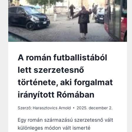
E
D
D
I
G
K
E
V
É
A román futballistából
S
S
lett szerzetesnő
É
I
története, aki forgalmat
S
M
irányított Rómában
E
R
T
Szerző:
Harasztovics Arnold
2025. december 2.
G
O
Egy román származású szerzetesnő vált
N
különleges módon vált ismerté
D