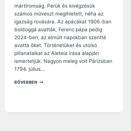
L
mártíromság. Perük és kivégzésük
Á
számos művészt megihletett, néha az
Z
igazság rovására. Az apácákat 1906-ban
A
T
boldoggá avatták, Ferenc pápa pedig
O
2024-ben, az elmúlt napokban szentté
S
avatta őket. Történetüket és utolsó
T
pillanataikat az Aleteia írása alapján
E
S
ismertetjük. Nagyon meleg volt Párizsban
T
1794. július…
V
É
„
BŐVEBBEN
R
K
E
Ö
–
V
S
E
Z
T
E
I
N
K
T
A