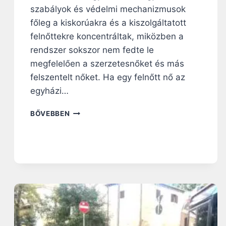
szabályok és védelmi mechanizmusok
főleg a kiskorúakra és a kiszolgáltatott
felnőttekre koncentráltak, miközben a
rendszer sokszor nem fedte le
megfelelően a szerzetesnőket és más
felszentelt nőket. Ha egy felnőtt nő az
egyházi…
F
BŐVEBBEN
E
L
T
Á
R
U
L
E
G
Y