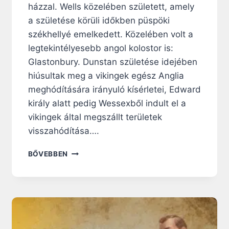
L
házzal. Wells közelében született, amely
O
a születése körüli időkben püspöki
S
székhellyé emelkedett. Közelében volt a
T
legtekintélyesebb angol kolostor is:
O
R
Glastonbury. Dunstan születése idejében
B
hiúsultak meg a vikingek egész Anglia
A
meghódítására irányuló kísérletei, Edward
N
É
király alatt pedig Wessexből indult el a
S
vikingek által megszállt területek
T
visszahódítása….
E
R
S
BŐVEBBEN
J
Z
E
E
S
N
Z
T
T
D
I
U
A
N