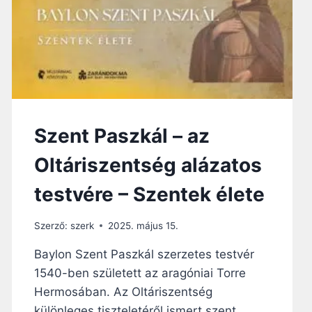
3
0
É
V
E
:
H
É
T
Szent Paszkál – az
S
Z
Oltáriszentség alázatos
E
R
testvére – Szentek élete
Z
E
Szerző:
szerk
2025. május 15.
T
E
Baylon Szent Paszkál szerzetes testvér
S
1540-ben született az aragóniai Torre
H
A
Hermosában. Az Oltáriszentség
L
különleges tiszteletéről ismert szent