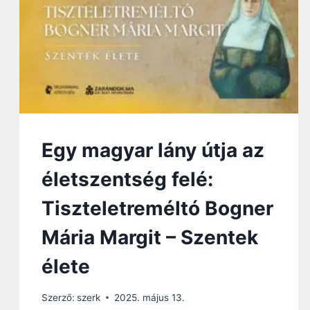
V
T
É
B
R
A
E
L
K
L
E
I
L
S
L
T
E
Á
N
B
Egy magyar lány útja az
Ó
L
életszentség felé:
L
E
Tiszteletreméltó Bogner
T
T
Mária Margit – Szentek
S
Z
élete
E
R
Szerző:
szerk
2025. május 13.
Z