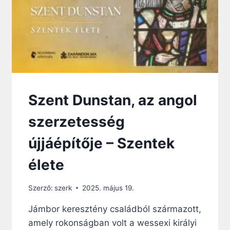
C
A
M
É
G
M
I
N
D
Szent Dunstan, az angol
I
G
szerzetesség
S
Z
újjáépítője – Szentek
O
L
élete
G
Á
Szerző:
szerk
2025. május 19.
L
A
Jámbor keresztény családból származott,
K
amely rokonságban volt a wessexi királyi
O