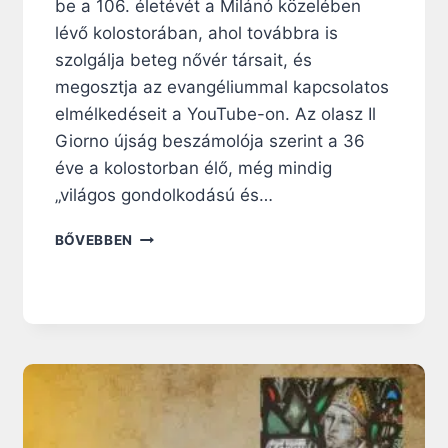
be a 106. életévét a Milánó közelében
lévő kolostorában, ahol továbbra is
szolgálja beteg nővér társait, és
megosztja az evangéliummal kapcsolatos
elmélkedéseit a YouTube-on. Az olasz Il
Giorno újság beszámolója szerint a 36
éve a kolostorban élő, még mindig
„világos gondolkodású és…
A
BŐVEBBEN
1
0
6
É
V
E
S
A
P
Á