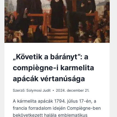
N
Z
D
K
T
Á
A
L
K
–
E
A
L
Z
M
O
I
L
N
T
„Követik a bárányt”: a
D
Á
E
R
compiègne-i karmelita
N
I
T
S
apácák vértanúsága
Z
E
N
Szerző:
Solymosi Judit
2024. december 21.
T
S
A kármelita apácák 1794. július 17-én, a
É
francia forradalom idején Compiègne-ben
G
bekövetkezett halála emblematikus
A