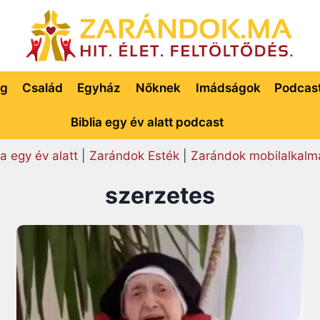
ég
Család
Egyház
Nőknek
Imádságok
Podcas
Biblia egy év alatt podcast
ia egy év alatt
|
Zarándok Esték
|
Zarándok mobilalkalm
szerzetes