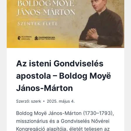
Z
S
E
T
V
A
A
N
N
,
G
A
É
Z
L
A
I
N
U
G
Az isteni Gondviselés
M
O
O
L
apostola – Boldog Моуё
T
S
A
Z
János-Márton
Y
E
O
R
U
Szerző:
szerk
2025. május 4.
Z
T
E
U
Boldog Моуё János-Márton (1730–1793),
T
B
misszionárius és a Gondviselés Nővérei
E
E
S
Kongregáció alapítója, életét teljesen az
-