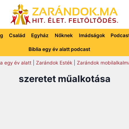
ég
Család
Egyház
Nőknek
Imádságok
Podcas
Biblia egy év alatt podcast
ia egy év alatt
|
Zarándok Esték
|
Zarándok mobilalkalm
szeretet műalkotása