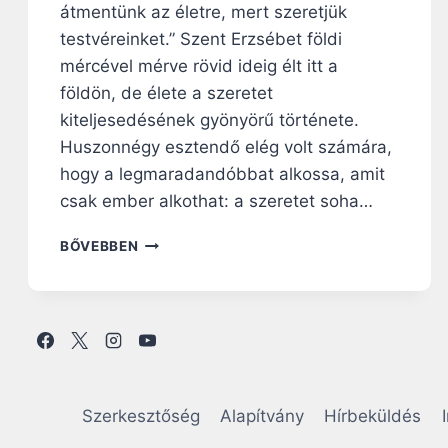
átmentünk az életre, mert szeretjük
testvéreinket.” Szent Erzsébet földi
mércével mérve rövid ideig élt itt a
földön, de élete a szeretet
kiteljesedésének gyönyörű története.
Huszonnégy esztendő elég volt számára,
hogy a legmaradandóbbat alkossa, amit
csak ember alkothat: a szeretet soha…
N
BŐVEBBEN
A
P
I
R
Á
H
A
N
Szerkesztőség
Alapítvány
Hírbeküldés
G