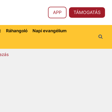
APP
TÁMOGATÁS
t
Ráhangoló
Napi evangélium
azás